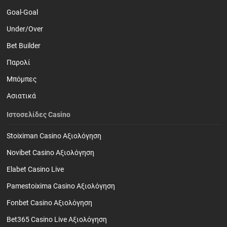
Goal-Goal
Under/Over
Bet Builder
Παρολί
Mπόμπες
Ασιατικά
Ιστοσελίδες Casino
Stoiximan Casino Αξιολόγηση
Novibet Casino Αξιολόγηση
Elabet Casino Live
Pamestoixima Casino Αξιολόγηση
Fonbet Casino Αξιολόγηση
Bet365 Casino Live Αξιολόγηση