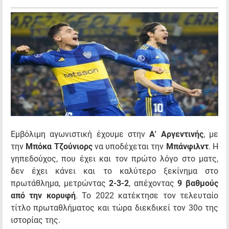
Εμβόλιμη αγωνιστική έχουμε στην
Α' Αργεντινής
, με
την
Μπόκα Τζούνιορς
να υποδέχεται την
Μπάνφιλντ
. Η
γηπεδούχος, που έχει και τον πρώτο λόγο στο ματς,
δεν έχει κάνει και το καλύτερο ξεκίνημα στο
πρωτάθλημα, μετρώντας
2-3-2
, απέχοντας
9 βαθμούς
από την κορυφή
. Το 2022 κατέκτησε τον τελευταίο
τίτλο πρωταθλήματος και τώρα διεκδικεί τον 30ο της
ιστορίας της.