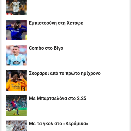
Εμπιστοσύνη στη Χετάφε
Combo στο Βίγο
Σκοράρει από το πρώτο ημίχρονο
Με Μπαρτσελόνα στο 2.25
Με τα γκολ στο «Κεράμικα»