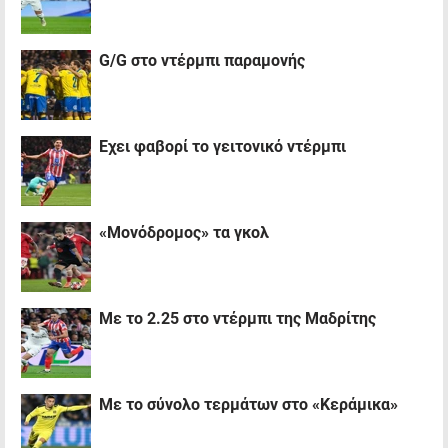
G/G στο ντέρμπι παραμονής
Έχει φαβορί το γειτονικό ντέρμπι
«Μονόδρομος» τα γκολ
Με το 2.25 στο ντέρμπι της Μαδρίτης
Με το σύνολο τερμάτων στο «Κεράμικα»