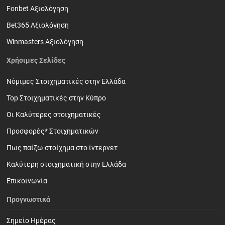
Fonbet Αξιολόγηση
Bet365 Αξιολόγηση
Winmasters Αξιολόγηση
Χρήσιμες Σελίδες
Νόμιμες Στοιχηματικές στην Ελλάδα
Top Στοιχηματικές στην Κύπρο
Οι Καλύτερες στοιχηματικές
Προσφορές* Στοιχηματικών
Πως παίζω στοίχημα στο ίντερνετ
Καλύτερη στοιχηματική στην Ελλάδα
Επικοινωνία
Προγνωστικά
Σημείο Ημέρας