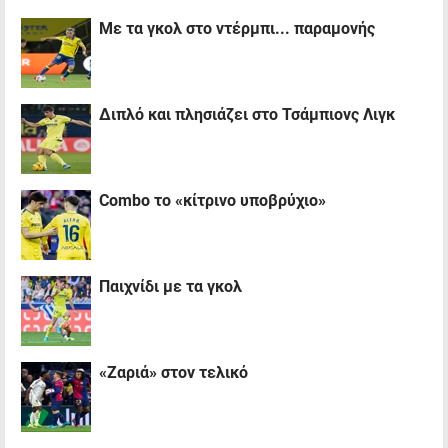
Με τα γκολ στο ντέρμπι... παραμονής
Διπλό και πλησιάζει στο Τσάμπιονς Λιγκ
Combo το «κίτρινο υποβρύχιο»
Παιχνίδι με τα γκολ
«Ζαριά» στον τελικό