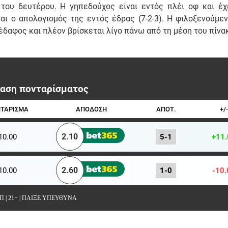
 του δευτέρου. Η γηπεδούχος είναι εντός πλέι οφ και έχ
αι ο απολογισμός της εντός έδρας (7-2-3). Η φιλοξενούμεν
 έδαφος και πλέον βρίσκεται λίγο πάνω από τη μέση του πίνα
αση πονταρίσματος
ΤΑΡΙΣΜΑ
ΑΠΟΔΟΣΗ
ΑΠΟΤ.
+/-
2.10
10.00
5-1
+11.
2.60
10.00
1-0
-10.
Π | 21+ | ΠΑΙΞΕ ΥΠΕΥΘΥΝΑ