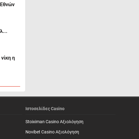
 Εθνών
...
 νίκη η
Ιστοσελίδες Casino
Stoiximan Casino Αξιολόγηση
Novibet Casino Αξιολόγηση