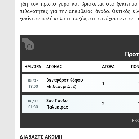
ήδη τον πρώτο γύρο και βρίσκεται στο ξεκίνημα
πιθανότητες για την απευθείας άνοδο. Θετικός είν
ξεκίνησε πολύ καλά τη σεζόν, στη συνέχεια έχασε...
Πρότ
ΗΜ./ΩΡΑ
ΑΓΩΝΑΣ
ΑΓΟΡΑ
ΠΟΝ
Βεντφόρετ Κόφου
05/07
1
13:00
Μπλάουμπλιτζ
Σάο Πάολο
06/07
2
01:30
Παλμέιρας
ΕΕΕ
ΔΙΑΒΑΣΤΕ ΑΚΟΜΗ