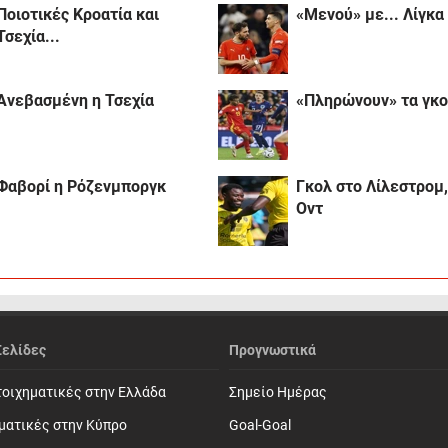
Ποιοτικές Κροατία και
«Μενού» με... Λίγκα
Τσεχία...
Ανεβασμένη η Τσεχία
«Πληρώνουν» τα γκολ
Φαβορί η Ρόζενμποργκ
Γκολ στο Λίλεστρομ,
Οντ
Σελίδες
Προγνωστικά
τοιχηματικές στην Ελλάδα
Σημείο Ημέρας
ματικές στην Κύπρο
Goal-Goal