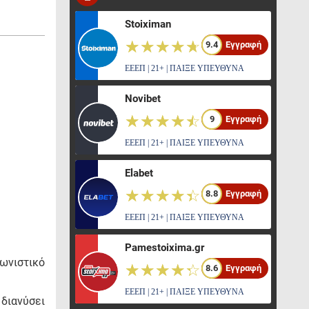
Stoiximan
☆☆☆☆☆
★★★★★
9.4
Εγγραφή
ΕΕΕΠ | 21+ | ΠΑΙΞΕ ΥΠΕΥΘΥΝΑ
Novibet
☆☆☆☆☆
★★★★★
9
Εγγραφή
ΕΕΕΠ | 21+ | ΠΑΙΞΕ ΥΠΕΥΘΥΝΑ
Elabet
☆☆☆☆☆
★★★★★
8.8
Εγγραφή
ΕΕΕΠ | 21+ | ΠΑΙΞΕ ΥΠΕΥΘΥΝΑ
Pamestoixima.gr
γωνιστικό
☆☆☆☆☆
★★★★★
8.6
Εγγραφή
ΕΕΕΠ | 21+ | ΠΑΙΞΕ ΥΠΕΥΘΥΝΑ
 διανύσει