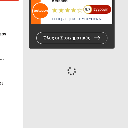
Betsson
☆☆☆☆☆
★★★★★
8.7
Εγγραφή
ΕΕΕΠ | 21+ | ΠΑΙΞΕ ΥΠΕΥΘΥΝΑ
ερν
Όλες οι Στοιχηματικές
..
οι