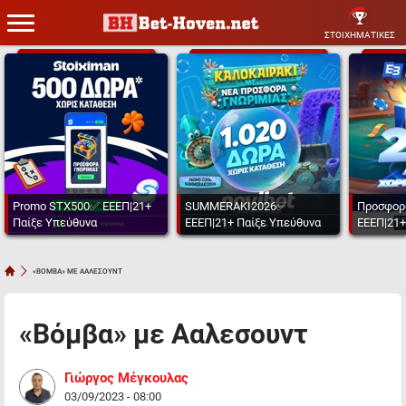
ΣΤΟΙΧΗΜΑΤΙΚΕΣ
Promo STX500✅ ΕΕΕΠ|21+
SUMMERAKI2026✅
Προσφορ
Παίξε Υπεύθυνα
ΕΕΕΠ|21+ Παίξε Υπεύθυνα
ΕΕΕΠ|21+
«ΒΟΜΒΑ» ΜΕ ΑΑΛΕΣΟΥΝΤ
«Βόμβα» με Ααλεσουντ
Γιώργος Μέγκουλας
03/09/2023 - 08:00