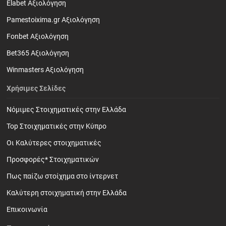
Elabet Αξιολόγηση
Pamestoixima.gr Αξιολόγηση
Fonbet Αξιολόγηση
Bet365 Αξιολόγηση
Winmasters Αξιολόγηση
Χρήσιμες Σελίδες
Νόμιμες Στοιχηματικές στην Ελλάδα
Top Στοιχηματικές στην Κύπρο
Οι Καλύτερες στοιχηματικές
Προσφορές* Στοιχηματικών
Πως παίζω στοίχημα στο ίντερνετ
Καλύτερη στοιχηματική στην Ελλάδα
Επικοινωνία