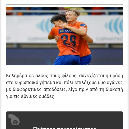
Καλημέρα σε όλους τους φίλους, συνεχίζεται η δράση
στα ευρωπαϊκά γήπεδα και πάλι επιλέξαμε δύο αγώνες
με διαφορετικές αποδόσεις, λίγο πριν από τη διακοπή
για τις εθνικές ομάδες.