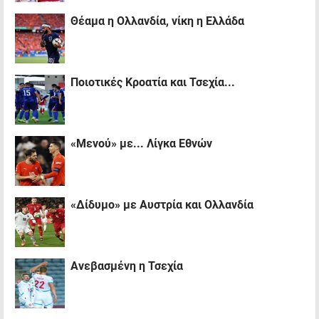
Θέαμα η Ολλανδία, νίκη η Ελλάδα
Ποιοτικές Κροατία και Τσεχία...
«Μενού» με... Λίγκα Εθνών
«Δίδυμο» με Αυστρία και Ολλανδία
Ανεβασμένη η Τσεχία