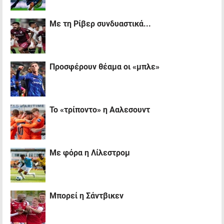
Με τη Ρίβερ συνδυαστικά...
Προσφέρουν θέαμα οι «μπλε»
Το «τρίποντο» η Ααλεσουντ
Με φόρα η Λίλεστρομ
Μπορεί η Σάντβικεν