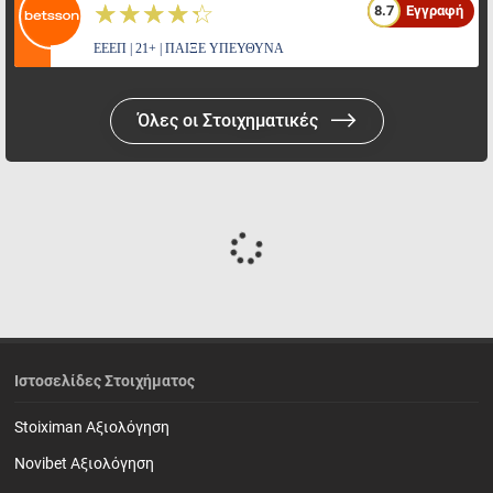
☆☆☆☆☆
★★★★★
8.7
Εγγραφή
ΕΕΕΠ | 21+ | ΠΑΙΞΕ ΥΠΕΥΘΥΝΑ
Όλες οι Στοιχηματικές
Ιστοσελίδες Στοιχήματος
Stoiximan Αξιολόγηση
Novibet Αξιολόγηση