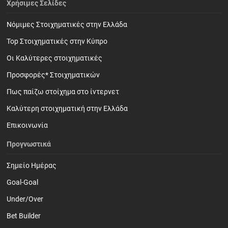
Χρήσιμες Σελίδες
Νόμιμες Στοιχηματικές στην Ελλάδα
Top Στοιχηματικές στην Κύπρο
Οι Καλύτερες στοιχηματικές
Προσφορές* Στοιχηματικών
Πως παίζω στοίχημα στο ίντερνετ
Καλύτερη στοιχηματική στην Ελλάδα
Επικοινωνία
Προγνωστικά
Σημείο Ημέρας
Goal-Goal
Under/Over
Bet Builder