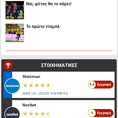
Ναι, φέτος θα το πάρει!
Το πρώτο νταμπλ
ΣΤΟΙΧΗΜΑΤΙΚΕΣ
Stoiximan
☆☆☆☆☆
★★★★★
9.4
Εγγραφή
ΕΕΕΠ | 21+ | ΠΑΙΞΕ ΥΠΕΥΘΥΝΑ
Novibet
☆☆☆☆☆
★★★★★
9
Εγγραφή