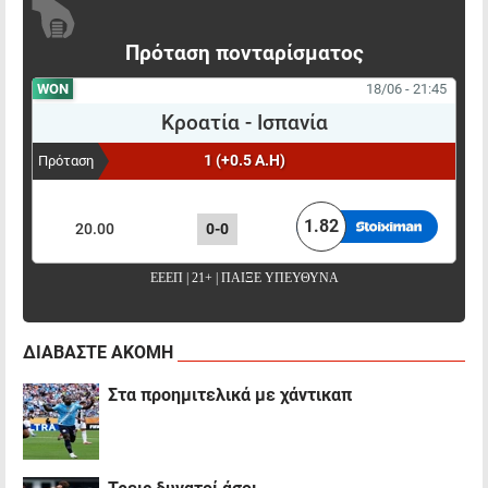
Πρόταση πονταρίσματος
WON
18/06 - 21:45
Κροατία
-
Ισπανία
1 (+0.5 Α.Η)
Πρόταση
ΠΟΝΤΑΡΙΣΜΑ
ΑΠΟΤΕΛΕΣΜΑ
ΑΠΟΔΟΣΗ
1.82
20.00
0-0
ΕΕΕΠ | 21+ | ΠΑΙΞΕ ΥΠΕΥΘΥΝΑ
ΔΙΑΒΑΣΤΕ ΑΚΟΜΗ
Στα προημιτελικά με χάντικαπ