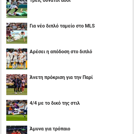
Τρεις δυνατοί άσοι
Για νέο διπλό ταμείο στο MLS
Αρέσει η απόδοση στο διπλό
Άνετη πρόκριση για την Παρί
4/4 με το δικό της στιλ
Άμυνα για τρόπαιο