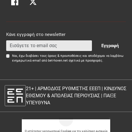
Κάνε εγγραφή στο newsletter
Εγγραφή
Ναι, έχω διαβάσει τους όρους & προυποθέσεις και αποδέχομαι να λαμβάνω
ενημερωτικά email από bet-hoven.net σχετικά με προσφορές.
21+ | ΑΡΜΟΔΙΟΣ ΡΥΘΜΙΣΤΗΣ ΕΕΕΠ | ΚΙΝΔΥΝΟΣ
ΕΘΙΣΜΟΥ & ΑΠΩΛΕΙΑΣ ΠΕΡΙΟΥΣΙΑΣ |
ΠΑΙΞΕ
ΥΠΕΥΘΥΝΑ
21+
Ο ιστότοπος χρησιμοποιεί Cookies για την καλύτερη εμπειρία