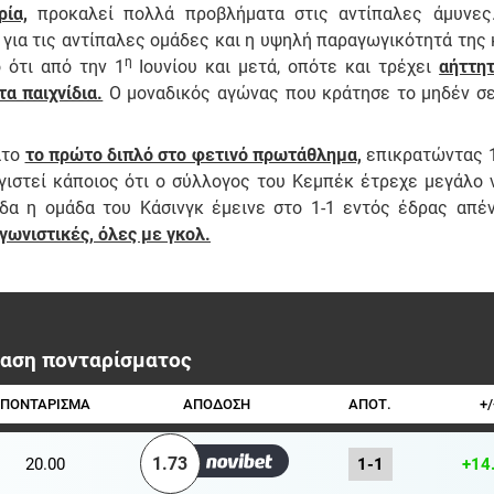
ία,
προκαλεί πολλά προβλήματα στις αντίπαλες άμυνες
για τις αντίπαλες ομάδες και η υψηλή παραγωγικότητά της
η
ό ότι από την 1
Ιουνίου και μετά, οπότε και τρέχει
αήττητ
α παιχνίδια.
Ο μοναδικός αγώνας που κράτησε το μηδέν σε
ατο
το πρώτο διπλό στο φετινό πρωτάθλημα,
επικρατώντας 1
γιστεί κάποιος ότι ο σύλλογος του Κεμπέκ έτρεχε μεγάλο 
δα η ομάδα του Κάσινγκ έμεινε στο 1-1 εντός έδρας απέν
γωνιστικές, όλες με γκολ.
αση πονταρίσματος
ΠΟΝΤΑΡΙΣΜΑ
ΑΠΟΔΟΣΗ
ΑΠΟΤ.
+/
1.73
20.00
1-1
+14