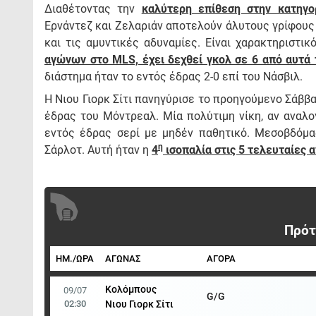
Διαθέτοντας την
καλύτερη επίθεση στην κατηγορ
Ερνάντεζ και Ζελαριάν αποτελούν άλυτους γρίφους 
και τις αμυντικές αδυναμίες. Είναι χαρακτηριστικ
αγώνων στο MLS, έχει δεχθεί γκολ σε 6 από αυτά τ
διάστημα ήταν το εντός έδρας 2-0 επί του Νάσβιλ.
Η Νιου Γιορκ Σίτι πανηγύρισε το προηγούμενο Σάββ
έδρας του Μόντρεαλ. Μία πολύτιμη νίκη, αν αναλο
εντός έδρας σερί με μηδέν παθητικό. Μεσοβδόμα
η
Σάρλοτ. Αυτή ήταν η
4
ισοπαλία στις 5 τελευταίες α
Πρότ
ΗΜ./ΩΡΑ
ΑΓΩΝΑΣ
ΑΓΟΡΑ
Κολόμπους
09/07
G/G
02:30
Νιου Γιορκ Σίτι