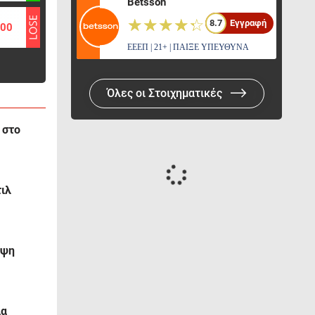
Betsson
☆☆☆☆☆
★★★★★
8.7
Εγγραφή
.00
ΕΕΕΠ | 21+ | ΠΑΙΞΕ ΥΠΕΥΘΥΝΑ
Όλες οι Στοιχηματικές
 στο
τιλ
υψη
ία