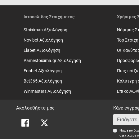
Ιστοσελίδες Στοιχήματος
Χρήσιμες 
Stoiximan Αξιολόγηση
Νόμιμες Σ
Novibet Αξιολόγηση
Top Στοιχη
Elabet Αξιολόγηση
Οι Καλύτε
Pamestoixima.gr Αξιολόγηση
Προσφορές
Fonbet Αξιολόγηση
Πως παίζω 
Bet365 Αξιολόγηση
Καλύτερη 
Winmasters Αξιολόγηση
Επικοινων
Ακολουθήστε μας
Κάνε εγγραφ
Ναι, έχω δι
σχετικά με 