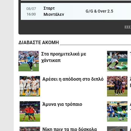
Σταρτ
08/07
G/G & Over 2.5
16:00
Μιοντάλεν
ΕΕΕ
ΔΙΑΒΑΣΤΕ ΑΚΟΜΗ
Στα προημιτελικά με
χάντικαπ
Αρέσει η απόδοση στο διπλό
Άμυνα για τρόπαιο
Νίκη πριν τα πιο δύσκολα