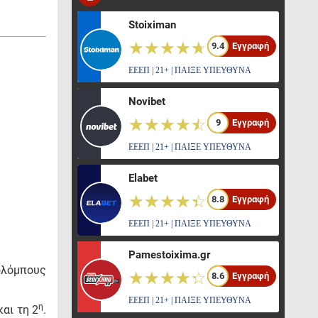
Stoiximan
☆☆☆☆☆
★★★★★
9.4
Εγγραφή
ΕΕΕΠ | 21+ | ΠΑΙΞΕ ΥΠΕΥΘΥΝΑ
Novibet
☆☆☆☆☆
★★★★★
9
Εγγραφή
ΕΕΕΠ | 21+ | ΠΑΙΞΕ ΥΠΕΥΘΥΝΑ
Elabet
☆☆☆☆☆
★★★★★
8.8
Εγγραφή
ΕΕΕΠ | 21+ | ΠΑΙΞΕ ΥΠΕΥΘΥΝΑ
Pamestoixima.gr
Κολόμπους
☆☆☆☆☆
★★★★★
8.6
Εγγραφή
ΕΕΕΠ | 21+ | ΠΑΙΞΕ ΥΠΕΥΘΥΝΑ
η
αι τη 2
.