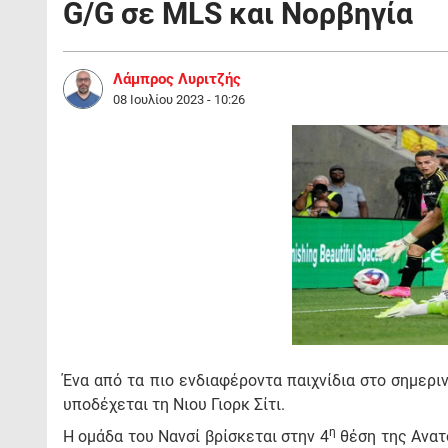
G/G σε MLS και Νορβηγία
Λάμπρος Λυριτζής
08 Ιουλίου 2023 - 10:26
Ένα από τα πιο ενδιαφέροντα παιχνίδια στο σημερι
υποδέχεται τη Νιου Γιορκ Σίτι.
η
Η ομάδα του Νανσί βρίσκεται στην 4
θέση της Ανατο