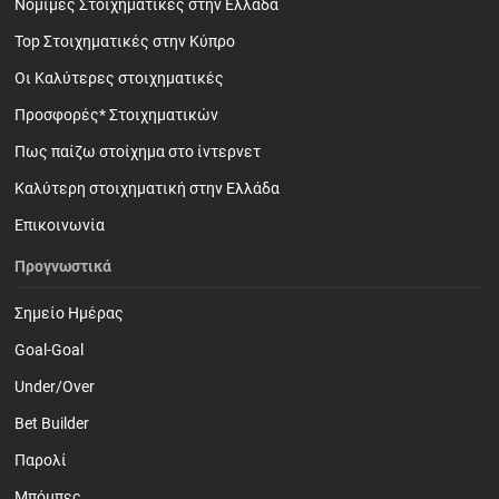
Νόμιμες Στοιχηματικές στην Ελλάδα
Top Στοιχηματικές στην Κύπρο
Οι Καλύτερες στοιχηματικές
Προσφορές* Στοιχηματικών
Πως παίζω στοίχημα στο ίντερνετ
Καλύτερη στοιχηματική στην Ελλάδα
Επικοινωνία
Προγνωστικά
Σημείο Ημέρας
Goal-Goal
Under/Over
Bet Builder
Παρολί
Mπόμπες