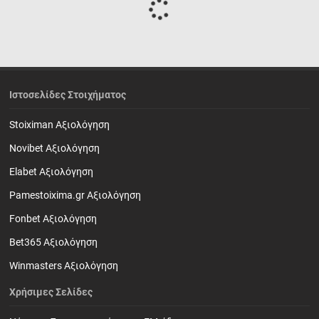
Ιστοσελίδες Στοιχήματος
Stoiximan Αξιολόγηση
Novibet Αξιολόγηση
Elabet Αξιολόγηση
Pamestoixima.gr Αξιολόγηση
Fonbet Αξιολόγηση
Bet365 Αξιολόγηση
Winmasters Αξιολόγηση
Χρήσιμες Σελίδες