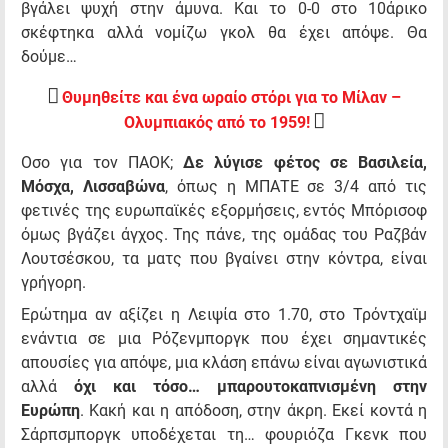
βγάλει ψυχή στην άμυνα. Και το 0-0 στο 10άρικο
σκέφτηκα αλλά νομίζω γκολ θα έχει απόψε. Θα
δούμε…
Θυμηθείτε και ένα ωραίο στόρι για το Μίλαν –
Ολυμπιακός από το 1959!
Οσο για τον ΠΑΟΚ;
Δε λύγισε φέτος σε Βασιλεία,
Μόσχα, Λισσαβώνα
, όπως η ΜΠΑΤΕ σε 3/4 από τις
φετινές της ευρωπαϊκές εξορμήσεις, εντός Μπόρισοφ
όμως βγάζει άγχος. Της πάνε, της ομάδας του Ραζβάν
Λουτσέσκου, τα ματς που βγαίνει στην κόντρα, είναι
γρήγορη.
Ερώτημα αν αξίζει η Λειψία στο 1.70, στο Τρόντχαϊμ
ενάντια σε μια Ρόζενμποργκ που έχει σημαντικές
απουσίες για απόψε, μια κλάση επάνω είναι αγωνιστικά
αλλά
όχι και τόσο… μπαρουτοκαπνισμένη στην
Ευρώπη
. Κακή και η απόδοση, στην άκρη. Εκεί κοντά η
Σάρπσμποργκ υποδέχεται τη… φουριόζα Γκενκ που