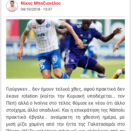
Νίκος Μποζιονέλος
04/10/2018 - 13:37
Γιούργκεν… δεν ήμουν τελικά χθες, αφού πρακτικά δεν
έκανε rotation (καίτοι την Κυριακή υποδέχεται… τον
Πεπ) αλλά ο Ινσίνιε στο τέλος θύμισε εκ νέου ότι άλλο
στοίχημα, άλλο οπαδιλικί. Και η επικράτηση της Νάπολι
πρακτικά έβγαλε… αναίμακτη τη χθεσινή ημέρα, με
μισή μίζα χαμένη από την ήττα της Γαλατασαράι στο