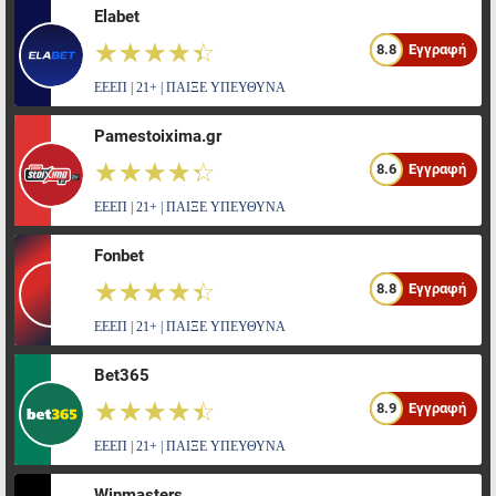
Elabet
☆☆☆☆☆
★★★★★
8.8
Εγγραφή
ΕΕΕΠ | 21+ | ΠΑΙΞΕ ΥΠΕΥΘΥΝΑ
Pamestoixima.gr
☆☆☆☆☆
★★★★★
8.6
Εγγραφή
ΕΕΕΠ | 21+ | ΠΑΙΞΕ ΥΠΕΥΘΥΝΑ
Fonbet
☆☆☆☆☆
★★★★★
8.8
Εγγραφή
ΕΕΕΠ | 21+ | ΠΑΙΞΕ ΥΠΕΥΘΥΝΑ
Bet365
☆☆☆☆☆
★★★★★
8.9
Εγγραφή
ΕΕΕΠ | 21+ | ΠΑΙΞΕ ΥΠΕΥΘΥΝΑ
Winmasters