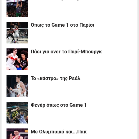
Όπως το Game 1 στο Παρίσι
Πάει για over το Παρί-Μπουργκ
Το «κάστρο» της Ρεάλ
Φενέρ όπως στο Game 1
Με Ολυμπιακό και...Παπ