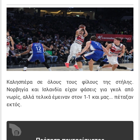
Καλησπέρα σε όλους τους φίλους της στήλης.
Νορβηγία και Ισλανδία είχαν φάσεις για γκολ από
νωρίς, αλλά τελικά έμειναν στον 1-1 και μας... πέταξαν
εκτός.