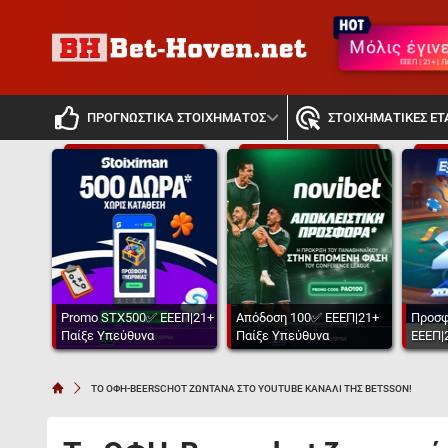
Μόλις έγινε
ΕΕΕΠ | 21+ |
ΠΡΟΓΝΩΣΤΙΚΑ ΣΤΟΙΧΗΜΑΤΟΣ
ΣΤΟΙΧΗΜΑΤΙΚΕΣ ΕΤΑ
Promo STX500✅ ΕΕΕΠ|21+
Απόδοση 100✅ ΕΕΕΠ|21+
Προσφ
Παίξε Υπεύθυνα
Παίξε Υπεύθυνα
ΕΕΕΠ|
ΤΟ ΟΦΗ-BEERSCHOT ΖΩΝΤΑΝΑ ΣΤΟ YOUTUBE ΚΑΝΑΛΙ ΤΗΣ BETSSON!