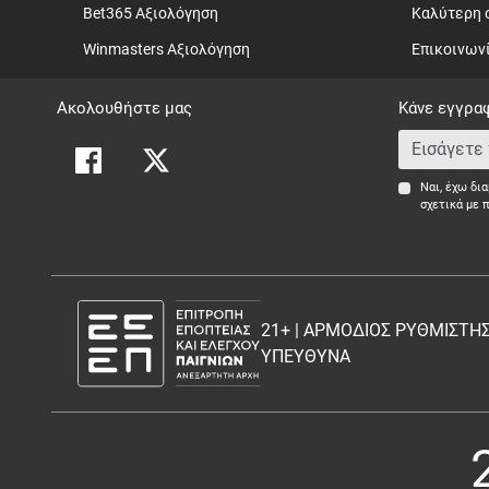
Bet365 Αξιολόγηση
Καλύτερη 
Winmasters Αξιολόγηση
Επικοινων
Ακολουθήστε μας
Κάνε εγγραφ
Ναι, έχω δι
σχετικά με 
21+ | ΑΡΜΟΔΙΟΣ ΡΥΘΜΙΣΤΗΣ
ΥΠΕΥΘΥΝΑ