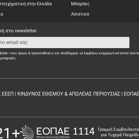
στοιχηματική στην Ελλάδα
Mπόμπες
ία
Ασιατικά
ή στο newsletter
αβάσει τους όρους & προυποθέσεις και αποδέχομαι να λαμβάνω ενημερωτικά email από be
προσφορές.
 ΕΕΕΠ | ΚΙΝΔΥΝΟΣ ΕΘΙΣΜΟΥ & ΑΠΩΛΕΙΑΣ ΠΕΡΙΟΥΣΙΑΣ |
ΕΟΠΑΕ
21+