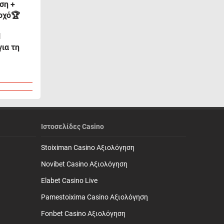
ση +
οχό🏆
1
για τη
Ιστοσελίδες Casino
Stoiximan Casino Αξιολόγηση
Novibet Casino Αξιολόγηση
Elabet Casino Live
Pamestoixima Casino Αξιολόγηση
Fonbet Casino Αξιολόγηση