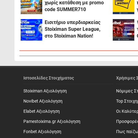
χωρίς κατάθεση με promo
code SUMMER710
Εισιτήριο υπερδιαρκείας
Stoiximan Super League,
στο Stoiximan Nation!
Ιστοσελίδες Στοιχήματος
Χρήσιμες 
Stoiximan Αξιολόγηση
Νόμιμες Σ
Novibet Αξιολόγηση
Top Στοιχη
Elabet Αξιολόγηση
Οι Καλύτε
Pamestoixima.gr Αξιολόγηση
Προσφορές
Fonbet Αξιολόγηση
Πως παίζω 