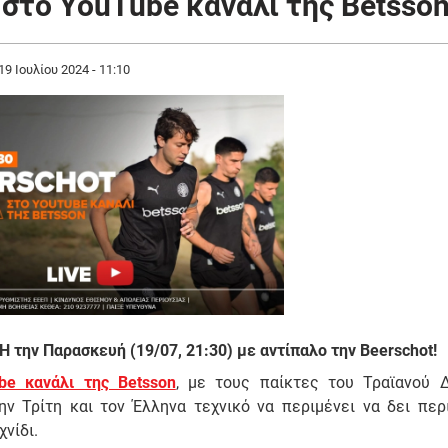
στο YouTube κανάλι της Betsson
19 Ιουλίου 2024 - 11:10
 την Παρασκευή (19/07, 21:30) με αντίπαλο την Beerschot!
be κανάλι της Betsson
, με τους παίκτες του Τραϊανού 
ην Τρίτη και τον Έλληνα τεχνικό να περιμένει να δει περ
νίδι.