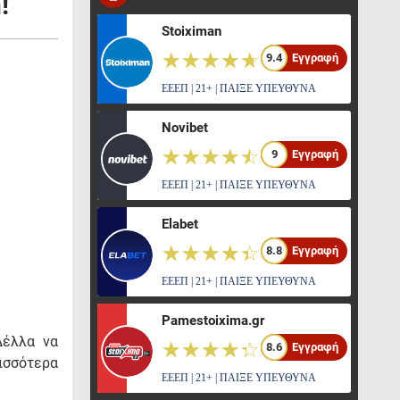
!
Stoiximan
☆☆☆☆☆
★★★★★
9.4
Εγγραφή
ΕΕΕΠ | 21+ | ΠΑΙΞΕ ΥΠΕΥΘΥΝΑ
Novibet
☆☆☆☆☆
★★★★★
9
Εγγραφή
ΕΕΕΠ | 21+ | ΠΑΙΞΕ ΥΠΕΥΘΥΝΑ
Elabet
☆☆☆☆☆
★★★★★
8.8
Εγγραφή
ΕΕΕΠ | 21+ | ΠΑΙΞΕ ΥΠΕΥΘΥΝΑ
Pamestoixima.gr
Δέλλα να
☆☆☆☆☆
★★★★★
8.6
Εγγραφή
ισσότερα
ΕΕΕΠ | 21+ | ΠΑΙΞΕ ΥΠΕΥΘΥΝΑ