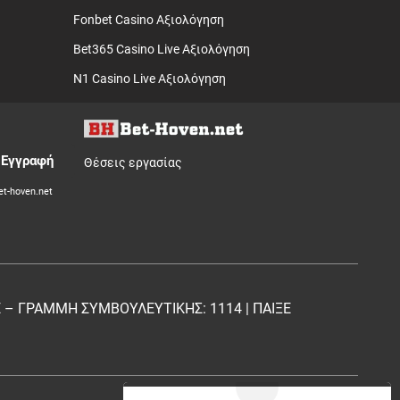
Fonbet Casino Αξιολόγηση
Bet365 Casino Live Αξιολόγηση
N1 Casino Live Αξιολόγηση
Εγγραφή
Θέσεις εργασίας
t-hoven.net
 – ΓΡΑΜΜΗ ΣΥΜΒΟΥΛΕΥΤΙΚΗΣ: 1114 |
ΠΑΙΞΕ