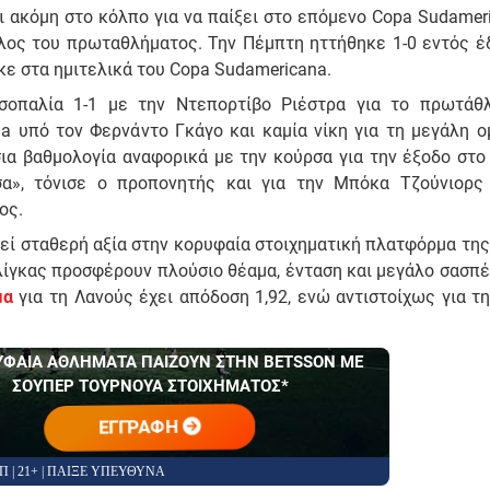
ι ακόμη στο κόλπο για να παίξει στο επόμενο Copa Sudamer
έλος του πρωταθλήματος. Την Πέμπτη ηττήθηκε 1-0 εντός έ
κε στα ημιτελικά του Copa Sudamericana.
σοπαλία 1-1 με την Ντεπορτίβο Ριέστρα για το πρωτάθ
ina υπό τον Φερνάντο Γκάγο και καμία νίκη για τη μεγάλη 
ια βαθμολογία αναφορικά με την κούρσα για την έξοδο στο
σα», τόνισε ο προπονητής και για την Μπόκα Τζούνιορς
ος.
λεί σταθερή αξία στην κορυφαία στοιχηματική πλατφόρμα της
 λίγκας προσφέρουν πλούσιο θέαμα, ένταση και μεγάλο σασπ
μα
για τη Λανούς έχει απόδοση 1,92, ενώ αντιστοίχως για 
ΥΦΑΙΑ ΑΘΛΗΜΑΤΑ ΠΑΙΖΟΥΝ ΣΤΗΝ BETSSON ΜΕ
ΣΟΥΠΕΡ ΤΟΥΡΝΟΥΑ ΣΤΟΙΧΗΜΑΤΟΣ*
ΕΓΓΡΑΦΗ
Π | 21+ | ΠΑΙΞΕ ΥΠΕΥΘΥΝΑ