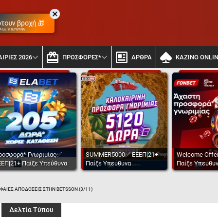
τουν βροχή 🎁
 ΠΑΙΞΕ ΥΠΕΥΘΥΝΑ
ΙΡΙΕΣ 2026
ΠΡΟΣΦΟΡΕΣ*
ΑΡΘΡΑ
ΚΑΖΙΝΟ ONLI
ροσφορά* Γνωριμίας✅
SUMMER5000✅ ΕΕΕΠ|21+
Welcome Offe
ΕΕΠ|21+ Παίξε Υπεύθυνα
Παίξε Υπεύθυνα
Παίξε Υπεύθυ
ΦΑΙΕΣ ΑΠΟΔΟΣΕΙΣ ΣΤΗΝ BETSSON (3/11)
Δελτία Τύπου