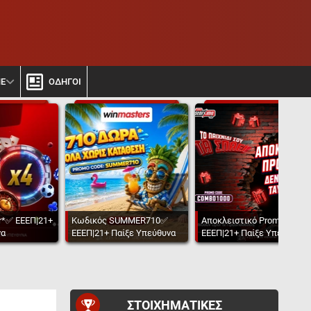
NE
ΟΔΗΓΟΙ
r*✅ ΕΕΕΠ|21+
Κωδικός SUMMER710✅
Αποκλειστικό Promo✅
να
ΕΕΕΠ|21+ Παίξε Υπεύθυνα
ΕΕΕΠ|21+ Παίξε Υπεύθυνα
ΣΤΟΙΧΗΜΑΤΙΚΕΣ