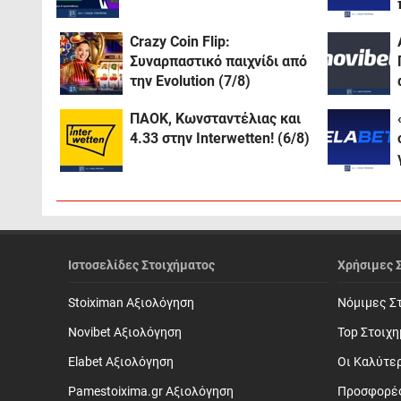
Crazy Coin Flip:
Συναρπαστικό παιχνίδι από
την Evolution (7/8)
ΠΑΟΚ, Κωνσταντέλιας και
4.33 στην Interwetten! (6/8)
Ιστοσελίδες Στοιχήματος
Χρήσιμες 
Stoiximan Αξιολόγηση
Νόμιμες Σ
Novibet Αξιολόγηση
Top Στοιχη
Elabet Αξιολόγηση
Οι Καλύτε
Pamestoixima.gr Αξιολόγηση
Προσφορές