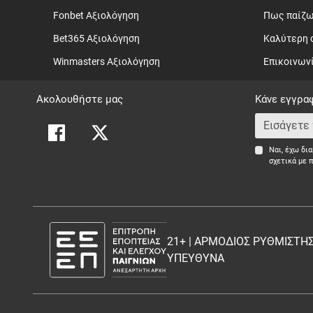
Fonbet Αξιολόγηση
Πως παίζω 
Bet365 Αξιολόγηση
Καλύτερη 
Winmasters Αξιολόγηση
Επικοινων
Ακολουθήστε μας
Κάνε εγγραφ
Ναι, έχω δι
σχετικά με 
21+ | ΑΡΜΟΔΙΟΣ ΡΥΘΜΙΣΤΗΣ
ΥΠΕΥΘΥΝΑ