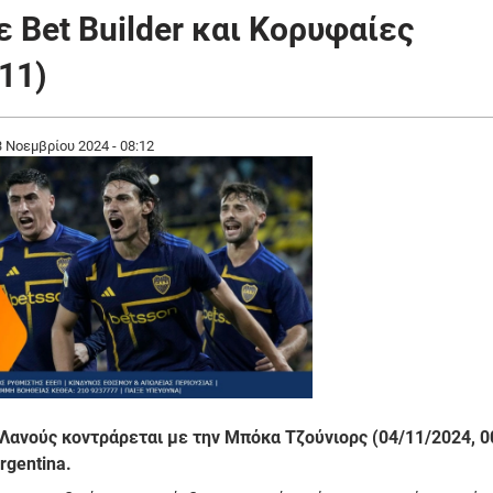
 Bet Builder και Κορυφαίες
11)
3 Νοεμβρίου 2024 - 08:12
η Λανούς κοντράρεται με την Μπόκα Τζούνιορς (04/11/2024, 0
rgentina.