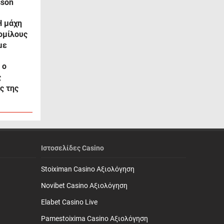
sson
Η μάχη
 ομίλους
με
 στη
 ο
ς
ς της
Ιστοσελίδες Casino
Stoiximan Casino Αξιολόγηση
Novibet Casino Αξιολόγηση
Elabet Casino Live
Pamestoixima Casino Αξιολόγηση