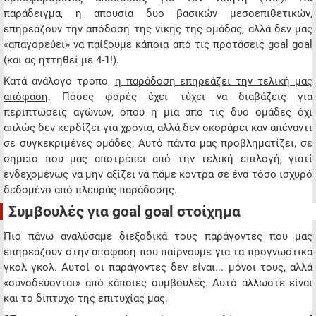
παράδειγμα, η απουσία δυο βασικών μεσοεπιθετικών,
επηρεάζουν την απόδοση της νίκης της ομάδας, αλλά δεν μας
«απαγορεύει» να παίξουμε κάποια από τις προτάσεις goal goal
(και ας ηττηθεί με 4-1!).
Κατά ανάλογο τρόπο,
η παράδοση επηρεάζει την τελική μας
απόφαση
. Πόσες φορές έχει τύχει να διαβάζεις για
περιπτώσεις αγώνων, όπου η μια από τις δυο ομάδες όχι
απλώς δεν κερδίζει για χρόνια, αλλά δεν σκοράρει καν απέναντι
σε συγκεκριμένες ομάδες; Αυτό πάντα μας προβληματίζει, σε
σημείο που μας αποτρέπει από την τελική επιλογή, γιατί
ενδεχομένως να μην αξίζει να πάμε κόντρα σε ένα τόσο ισχυρό
δεδομένο από πλευράς παράδοσης.
Συμβουλές για goal goal στοίχημα
Πιο πάνω αναλύσαμε διεξοδικά τους παράγοντες που μας
επηρεάζουν στην απόφαση που παίρνουμε για τα προγνωστικά
γκολ γκολ. Αυτοί οι παράγοντες δεν είναι... μόνοι τους, αλλά
«συνοδεύονται» από κάποιες συμβουλές. Αυτό άλλωστε είναι
και το δίπτυχο της επιτυχίας μας.