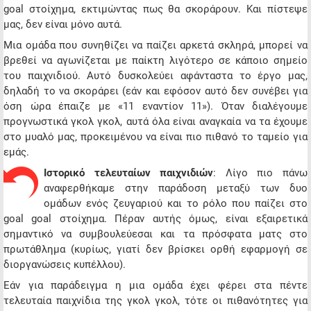
goal στοίχημα, εκτιμώντας πως θα σκοράρουν. Και πίστεψε
μας, δεν είναι μόνο αυτά.
Μια ομάδα που συνηθίζει να παίζει αρκετά σκληρά, μπορεί να
βρεθεί να αγωνίζεται με παίκτη λιγότερο σε κάποιο σημείο
του παιχνιδιού. Αυτό δυσκολεύει αφάνταστα το έργο μας,
δηλαδή το να σκοράρει (εάν και εφόσον αυτό δεν συνέβει για
όση ώρα έπαιζε με «11 εναντίον 11»). Όταν διαλέγουμε
προγνωστικά γκολ γκολ, αυτά όλα είναι αναγκαία να τα έχουμε
στο μυαλό μας, προκειμένου να είναι πιο πιθανό το ταμείο για
εμάς.
Ιστορικό τελευταίων παιχνιδιών
: Λίγο πιο πάνω
αναφερθήκαμε στην παράδοση μεταξύ των δυο
ομάδων ενός ζευγαριού και το ρόλο που παίζει στο
goal goal στοίχημα. Πέραν αυτής όμως, είναι εξαιρετικά
σημαντικό να συμβουλεύεσαι και τα πρόσφατα ματς στο
πρωτάθλημα (κυρίως, γιατί δεν βρίσκει ορθή εφαρμογή σε
διοργανώσεις κυπέλλου).
Εάν για παράδειγμα η μια ομάδα έχει φέρει στα πέντε
τελευταία παιχνίδια της γκολ γκολ, τότε οι πιθανότητες για