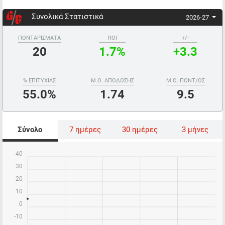
Συνολικά Στατιστικά
2026-27
ΠΟΝΤΑΡΙΣΜΑΤΑ
ROI
+/-
20
1.7%
+3.3
%
ΕΠΙΤΥΧΙΑΣ
Μ.Ο. ΑΠΟΔΟΣΗΣ
Μ.Ο.
ΠΟΝΤ/ΟΣ
55.0%
1.74
9.5
Σύνολο
7 ημέρες
30 ημέρες
3 μήνες
40
30
20
10
0
-10