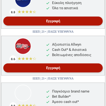
Εύκολη πλοήγηση
Όλα τα ασιατικά
☆☆☆☆☆
★★★★★
8.8
Εγγραφή
ΕΕΕΠ | 21+ | ΠΑΙΞΕ ΥΠΕΥΘΥΝΑ
Αξιοπιστία Allwyn
Cash Out* & Ασιατικά
Βελτιωμένες αποδόσεις
☆☆☆☆☆
★★★★★
8.6
Εγγραφή
ΕΕΕΠ | 21+ | ΠΑΙΞΕ ΥΠΕΥΘΥΝΑ
Παγκόσμιο brand name
Bet Builder*
Άμεσο cash out*
☆☆☆☆☆
★★★★★
8.8