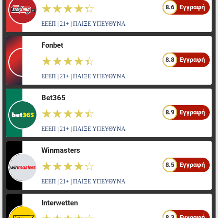
☆☆☆☆☆
★★★★★
8.6
Εγγραφή
ΕΕΕΠ | 21+ | ΠΑΙΞΕ ΥΠΕΥΘΥΝΑ
Fonbet
☆☆☆☆☆
★★★★★
8.8
Εγγραφή
ΕΕΕΠ | 21+ | ΠΑΙΞΕ ΥΠΕΥΘΥΝΑ
Bet365
☆☆☆☆☆
★★★★★
8.9
Εγγραφή
ΕΕΕΠ | 21+ | ΠΑΙΞΕ ΥΠΕΥΘΥΝΑ
Winmasters
☆☆☆☆☆
★★★★★
8.5
Εγγραφή
ΕΕΕΠ | 21+ | ΠΑΙΞΕ ΥΠΕΥΘΥΝΑ
Interwetten
8.3
Εγγραφή