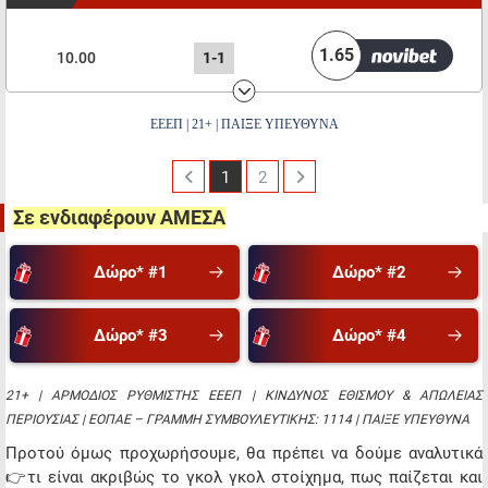
ΠΟΝΤΑΡΙΣΜΑ
ΑΠΟΤΕΛΕΣΜΑ
ΑΠΟΔΟΣΗ
1.65
10.00
1-1
ΕΕΕΠ | 21+ | ΠΑΙΞΕ ΥΠΕΥΘΥΝΑ
1
2
Σε ενδιαφέρουν ΑΜΕΣΑ
Δώρο* #1
Δώρο* #2
Δώρο* #3
Δώρο* #4
21+ | ΑΡΜΟΔΙΟΣ ΡΥΘΜΙΣΤΗΣ ΕΕΕΠ | ΚΙΝΔΥΝΟΣ ΕΘΙΣΜΟΥ & ΑΠΩΛΕΙΑΣ
ΠΕΡΙΟΥΣΙΑΣ | ΕΟΠΑΕ – ΓΡΑΜΜΗ ΣΥΜΒΟΥΛΕΥΤΙΚΗΣ: 1114 | ΠΑΙΞΕ ΥΠΕΥΘΥΝΑ
Προτού όμως προχωρήσουμε, θα πρέπει να δούμε αναλυτικά
👉τι είναι ακριβώς το γκολ γκολ στοίχημα, πως παίζεται και