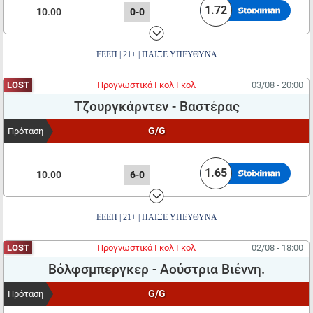
1.72
10.00
0-0
ΕΕΕΠ | 21+ | ΠΑΙΞΕ ΥΠΕΥΘΥΝΑ
LOST
Προγνωστικά Γκολ Γκολ
03/08 - 20:00
Τζουργκάρντεν
-
Βαστέρας
G/G
Πρόταση
ΠΟΝΤΑΡΙΣΜΑ
ΑΠΟΤΕΛΕΣΜΑ
ΑΠΟΔΟΣΗ
1.65
10.00
6-0
ΕΕΕΠ | 21+ | ΠΑΙΞΕ ΥΠΕΥΘΥΝΑ
LOST
Προγνωστικά Γκολ Γκολ
02/08 - 18:00
Βόλφσμπεργκερ
-
Αούστρια Βιέννη.
G/G
Πρόταση