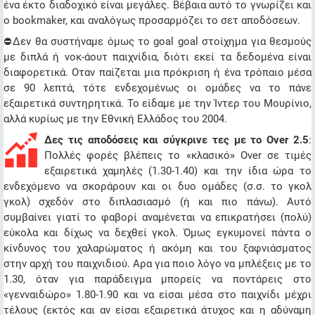
ένα έκτο διαδοχικό είναι μεγάλες. Βέβαια αυτό το γνωρίζει και
ο bookmaker, και αναλόγως προσαρμόζει το σετ αποδόσεων.
⛔Δεν θα συστήναμε όμως το goal goal στοίχημα για θεσμούς
με διπλά ή νοκ-άουτ παιχνίδια, διότι εκεί τα δεδομένα είναι
διαφορετικά. Οταν παίζεται μια πρόκριση ή ένα τρόπαιο μέσα
σε 90 λεπτά, τότε ενδεχομένως οι ομάδες να το πάνε
εξαιρετικά συντηρητικά. Το είδαμε με την Ίντερ του Μουρίνιο,
αλλά κυρίως με την Εθνική Ελλάδος του 2004.
Δες τις αποδόσεις και σύγκρινε τες με το Over 2.5
:
Πολλές φορές βλέπεις το «κλασικό» Over σε τιμές
εξαιρετικά χαμηλές (1.30-1.40) και την ίδια ώρα το
ενδεχόμενο να σκοράρουν και οι δυο ομάδες (σ.σ. το γκολ
γκολ) σχεδόν στο διπλασιασμό (ή και πιο πάνω). Αυτό
συμβαίνει γιατί το φαβορί αναμένεται να επικρατήσει (πολύ)
εύκολα και δίχως να δεχθεί γκολ. Όμως εγκυμονεί πάντα ο
κίνδυνος του χαλαρώματος ή ακόμη και του ξαφνιάσματος
στην αρχή του παιχνιδιού. Αρα για ποιο λόγο να μπλέξεις με το
1.30, όταν για παράδειγμα μπορείς να ποντάρεις στο
«γενναιδώρο» 1.80-1.90 και να είσαι μέσα στο παιχνίδι μέχρι
τέλους (εκτός και αν είσαι εξαιρετικά άτυχος και η αδύναμη