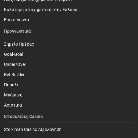
Καλύτερη στοιχηματική στην Ελλάδα
Επικοινωνία
Προγνωστικά
Σημείο Ημέρας
Goal-Goal
Under/Over
Bet Builder
Παρολί
Mπόμπες
Ασιατικά
Ιστοσελίδες Casino
Stoiximan Casino Αξιολόγηση