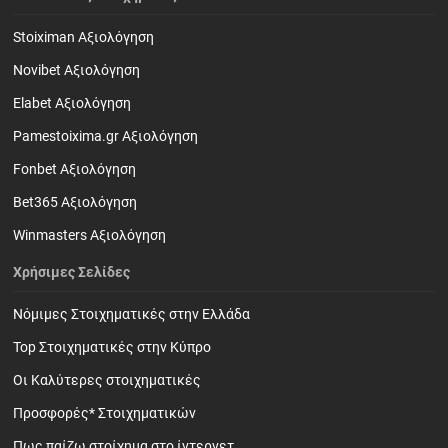
Stoiximan Αξιολόγηση
Novibet Αξιολόγηση
Elabet Αξιολόγηση
Pamestoixima.gr Αξιολόγηση
Fonbet Αξιολόγηση
Bet365 Αξιολόγηση
Winmasters Αξιολόγηση
Χρήσιμες Σελίδες
Νόμιμες Στοιχηματικές στην Ελλάδα
Top Στοιχηματικές στην Κύπρο
Οι Καλύτερες στοιχηματικές
Προσφορές* Στοιχηματικών
Πως παίζω στοίχημα στο ίντερνετ