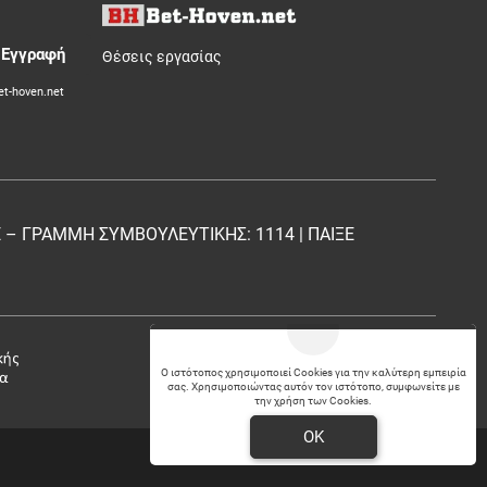
Εγγραφή
Θέσεις εργασίας
t-hoven.net
 – ΓΡΑΜΜΗ ΣΥΜΒΟΥΛΕΥΤΙΚΗΣ: 1114 |
ΠΑΙΞΕ
Ο ιστότοπος χρησιμοποιεί Cookies για την καλύτερη εμπειρία
σας. Χρησιμοποιώντας αυτόν τον ιστότοπο, συμφωνείτε με
την χρήση των Cookies.
OK