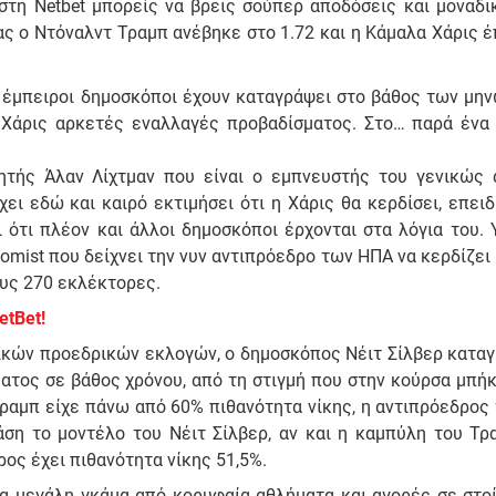
 στη Netbet μπορείς να βρεις σούπερ αποδόσεις και μοναδι
ας ο Ντόναλντ Τραμπ ανέβηκε στο 1.72 και η Κάμαλα Χάρις 
 έμπειροι δημοσκόποι έχουν καταγράψει στο βάθος των μην
 Χάρις αρκετές εναλλαγές προβαδίσματος. Στο… παρά ένα
τής Άλαν Λίχτμαν που είναι ο εμπνευστής του γενικώς 
χει εδώ και καιρό εκτιμήσει ότι η Χάρις θα κερδίσει, επει
 ότι πλέον και άλλοι δημοσκόποι έρχονται στα λόγια του.
nomist που δείχνει την νυν αντιπρόεδρο των ΗΠΑ να κερδίζει
ους 270 εκλέκτορες.
etBet!
ικών προεδρικών εκλογών, ο δημοσκόπος Νέιτ Σίλβερ καταγ
ατος σε βάθος χρόνου, από τη στιγμή που στην κούρσα μπήκ
Τραμπ είχε πάνω από 60% πιθανότητα νίκης, η αντιπρόεδρο
ση το μοντέλο του Νέιτ Σίλβερ, αν και η καμπύλη του Τρα
ρος έχει πιθανότητα νίκης 51,5%.
ια μεγάλη γκάμα από κορυφαία αθλήματα και αγορές σε στο