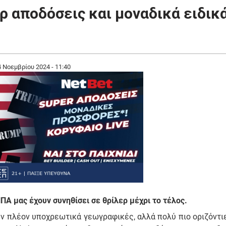
ρ αποδόσεις και μοναδικά ειδικ
4 Νοεμβρίου 2024 - 11:40
ΠΑ μας έχουν συνηθίσει σε θρίλερ μέχρι το τέλος.
εν πλέον υποχρεωτικά γεωγραφικές, αλλά πολύ πιο οριζόντιε