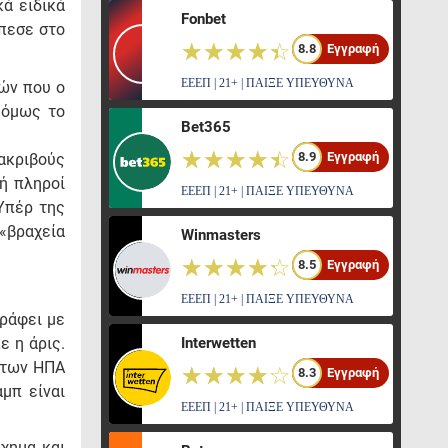
κά ειδικά
Fonbet
έπεσε στο
☆☆☆☆☆
★★★★★
8.8
Εγγραφή
ΕΕΕΠ | 21+ | ΠΑΙΞΕ ΥΠΕΥΘΥΝΑ
ών που ο
 όμως το
Bet365
☆☆☆☆☆
★★★★★
8.9
Εγγραφή
ακριβούς
δή πληροί
ΕΕΕΠ | 21+ | ΠΑΙΞΕ ΥΠΕΥΘΥΝΑ
 Υπέρ της
 «βραχεία
Winmasters
☆☆☆☆☆
★★★★★
8.5
Εγγραφή
ΕΕΕΠ | 21+ | ΠΑΙΞΕ ΥΠΕΥΘΥΝΑ
ράφει με
ε η άρις.
Interwetten
ς των ΗΠΑ
☆☆☆☆☆
★★★★★
8.3
Εγγραφή
μπ είναι
ΕΕΕΠ | 21+ | ΠΑΙΞΕ ΥΠΕΥΘΥΝΑ
ίχημα και