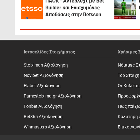
ΠΑΟΚ - Άντερλεχτ με Bet
Builder και Ενισχυμένες
Αποδόσεις στην Betsson
(6/8)
Ιστοσελίδες Στοιχήματος
Χρήσιμες 
Stoiximan Αξιολόγηση
Νόμιμες Σ
Novibet Αξιολόγηση
Top Στοιχη
Elabet Αξιολόγηση
Οι Καλύτε
Pamestoixima.gr Αξιολόγηση
Προσφορές
Fonbet Αξιολόγηση
Πως παίζω 
Bet365 Αξιολόγηση
Καλύτερη 
Winmasters Αξιολόγηση
Επικοινων