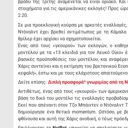
βράδυ της Τρίτης αναμένεται να είναι οριακό. Και
στοιχήματα για τις αμερικάνικες εκλογές! Προς ώρ
2.20.
Σε μια προεκλογική κούρσα με αρκετές εναλλαγές,
Ντόναλντ έχει βρεθεί αντιμέτωπος με τη Κάμαλα
θρίλερ έχει αρχίσει να σχηματοποιείται.
Ένας από τους «γκουρού» των εκλογών, ο καθηγη
μοντέλου με τα «13 κλειδιά για τον Λευκό Οίκο» έ
βασικές προϋποθέσεις του μοντέλου, και αναφέρει
Χάρις συντείνει και η εκτίμηση του βρετανικού Eco
κεφαλή», έστω και με τους ελάχιστους απαιτούμεν
Δείτε επίσης:
Διπλή προσφορά* γνωριμίας από τη N
Αντιθέτως, ένας από τους «γκουρού» των αμερικαν
βάση το δικό του μοντέλο τις εναλλαγές προβαδίσμ
Εκεί που απέναντι στον Τζο Μπάιντεν ο Ντόναλντ 
δημιούργησε ένα θετικό momentum. Ωστόσο, με βά
φθίνουσα και αυτή της Χάρις ανοδική, ο τέως πρόεδ
Επιλέγοντας τη
NetBet
, μπορείτε να απολαύσετε μ