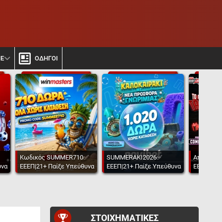
NE
ΟΔΗΓΟΙ
Κωδικός SUMMER710✅
SUMMERAKI2026✅
Αποκλεισ
υνα
ΕΕΕΠ|21+ Παίξε Υπεύθυνα
ΕΕΕΠ|21+ Παίξε Υπεύθυνα
ΕΕΕΠ|21+
ΣΤΟΙΧΗΜΑΤΙΚΕΣ