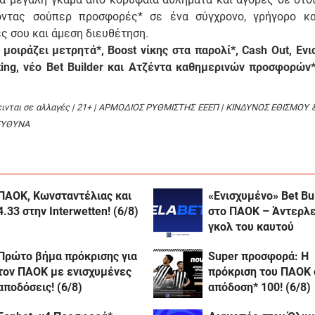
νοντας σούπερ προσφορές* σε ένα σύγχρονο, γρήγορο κα
ς σου και άμεση διευθέτηση.
μοιράζει μετρητά*, Boost νίκης στα παρολί*, Cash Out, Εν
ing, νέο Bet Builder και Ατζέντα καθημερινών προσφορών*
όκεινται σε αλλαγές | 21+ | ΑΡΜΟΔΙΟΣ ΡΥΘΜΙΣΤΗΣ ΕΕΕΠ | ΚΙΝΔΥΝΟΣ ΕΘΙΣΜΟΥ
ΠΕΥΘΥΝΑ
ΠΑΟΚ, Κωνσταντέλιας και
«Ενισχυμένο» Bet Bu
4.33 στην Interwetten! (6/8)
στο ΠΑΟΚ – Άντερλε
γκολ του καυτού
Κωνσταντέλια (6/8)
Πρώτο βήμα πρόκρισης για
Super προσφορά: Η
τον ΠΑΟΚ με ενισχυμένες
πρόκριση του ΠΑΟΚ 
αποδόσεις! (6/8)
απόδοση* 100! (6/8)