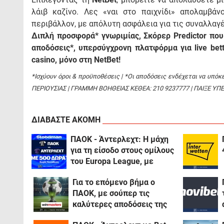
λάιβ καζίνο. Λες «ναι στο παιχνίδι» απολαμβά
περιβάλλον, με απόλυτη ασφάλεια για τις συναλλαγέ
Διπλή προσφορά* γνωριμίας, Σκόρερ Predictor που 
αποδόσεις*, υπερσύγχρονη πλατφόρμα για live bett
casino, μόνο στη NetBet!
*Ισχύουν όροι & προϋποθέσεις | *Οι αποδόσεις ενδέχεται να υπ
ΠΕΡΙΟΥΣΙΑΣ | ΓΡΑΜΜΗ ΒΟΗΘΕΙΑΣ ΚΕΘΕΑ: 210 9237777 | ΠΑΙΞΕ Υ
ΔΙΑΒΑΣΤΕ ΑΚΟΜΗ
ΠΑΟΚ - Άντερλεχτ: Η μάχη
για τη είσοδο στους ομίλους
του Europa League, με
έπαθλο* ανταμοιβής στη
Για το επόμενο βήμα ο
Stoiximan! (6/8)
ΠΑΟΚ, με σούπερ τις
καλύτερες αποδόσεις της
winmasters! (6/8)