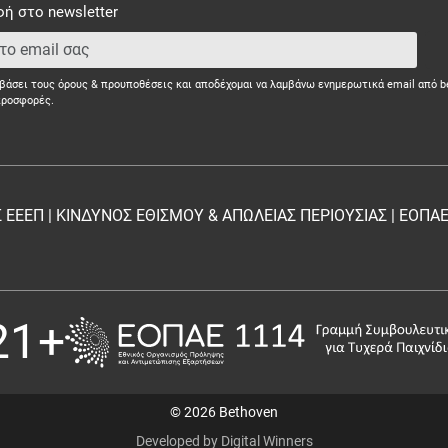
ή στο newsletter
αβάσει τους όρους & προυποθέσεις και αποδέχομαι να λαμβάνω ενημερωτικά email από be
προσφορές.
 ΕΕΕΠ | ΚΙΝΔΥΝΟΣ ΕΘΙΣΜΟΥ & ΑΠΩΛΕΙΑΣ ΠΕΡΙΟΥΣΙΑΣ |
ΕΟΠΑΕ
21+
© 2026 Bethoven
Developed by
Digital Winners