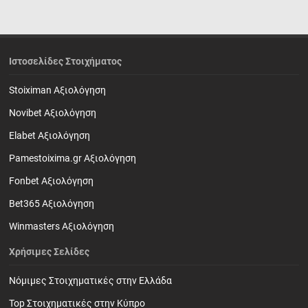
Ιστοσελίδες Στοιχήματος
Stoiximan Αξιολόγηση
Novibet Αξιολόγηση
Elabet Αξιολόγηση
Pamestoixima.gr Αξιολόγηση
Fonbet Αξιολόγηση
Bet365 Αξιολόγηση
Winmasters Αξιολόγηση
Χρήσιμες Σελίδες
Νόμιμες Στοιχηματικές στην Ελλάδα
Top Στοιχηματικές στην Κύπρο