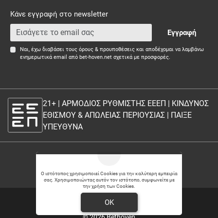
Κάνε εγγραφή στο newsletter
Εγγραφή
Ναι, έχω διαβάσει τους όρους & προυποθέσεις και αποδέχομαι να λαμβάνω
ενημερωτικά email από bet-hoven.net σχετικά με προσφορές.
21+ | ΑΡΜΟΔΙΟΣ ΡΥΘΜΙΣΤΗΣ ΕΕΕΠ | ΚΙΝΔΥΝΟΣ
ΕΘΙΣΜΟΥ & ΑΠΩΛΕΙΑΣ ΠΕΡΙΟΥΣΙΑΣ |
ΠΑΙΞΕ
ΥΠΕΥΘΥΝΑ
21+
Ο ιστότοπος χρησιμοποιεί Cookies για την καλύτερη εμπειρία
σας. Χρησιμοποιώντας αυτόν τον ιστότοπο, συμφωνείτε με
την χρήση των Cookies.
Θέσεις εργασίας
OK
© 2026 Bethoven