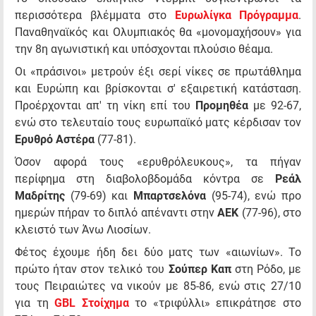
περισσότερα βλέμματα στο
Ευρωλίγκα Πρόγραμμα
.
Παναθηναϊκός και Ολυμπιακός θα «μονομαχήσουν» για
την 8η αγωνιστική και υπόσχονται πλούσιο θέαμα.
Οι «πράσινοι» μετρούν έξι σερί νίκες σε πρωτάθλημα
και Ευρώπη και βρίσκονται σ' εξαιρετική κατάσταση.
Προέρχονται απ' τη νίκη επί του
Προμηθέα
με 92-67,
ενώ στο τελευταίο τους ευρωπαϊκό ματς κέρδισαν τον
Ερυθρό Αστέρα
(77-81).
Όσον αφορά τους «ερυθρόλευκους», τα πήγαν
περίφημα στη διαβολοβδομάδα κόντρα σε
Ρεάλ
Μαδρίτης
(79-69) και
Μπαρτσελόνα
(95-74), ενώ προ
ημερών πήραν το διπλό απέναντι στην
ΑΕΚ
(77-96), στο
κλειστό των Άνω Λιοσίων.
Φέτος έχουμε ήδη δει δύο ματς των «αιωνίων». Το
πρώτο ήταν στον τελικό του
Σούπερ Καπ
στη Ρόδο, με
τους Πειραιώτες να νικούν με 85-86, ενώ στις 27/10
για τη
GBL Στοίχημα
το «τριφύλλι» επικράτησε στο