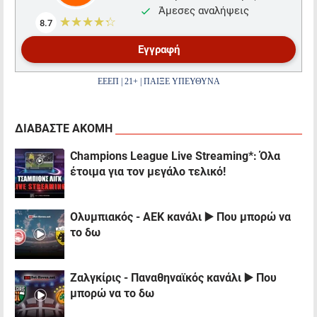
Άμεσες αναλήψεις
☆☆☆☆☆
★★★★★
8.7
Εγγραφή
ΕΕΕΠ | 21+ | ΠΑΙΞΕ ΥΠΕΥΘΥΝΑ
ΔΙΑΒΑΣΤΕ ΑΚΟΜΗ
Champions League Live Streaming*: Όλα
έτοιμα για τον μεγάλο τελικό!
Ολυμπιακός - ΑΕΚ κανάλι ▶️ Που μπορώ να
το δω
Ζαλγκίρις - Παναθηναϊκός κανάλι ▶️ Που
μπορώ να το δω