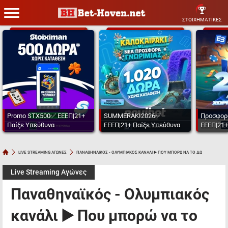
ΣΤΟΙΧΗΜΑΤΙΚΕΣ
Promo STX500✅ ΕΕΕΠ|21+
SUMMERAKI2026✅
Προσφορ
Παίξε Υπεύθυνα
ΕΕΕΠ|21+ Παίξε Υπεύθυνα
ΕΕΕΠ|21+
LIVE STREAMING ΑΓΩΝΕΣ
ΠΑΝΑΘΗΝΑΙΚΟΣ - ΟΛΥΜΠΙΑΚΟΣ ΚΑΝΑΛΙ ▶️ ΠΟΥ ΜΠΟΡΩ ΝΑ ΤΟ ΔΩ
Live Streaming Αγώνες
Παναθηναϊκός - Ολυμπιακός
κανάλι ▶️ Που μπορώ να το