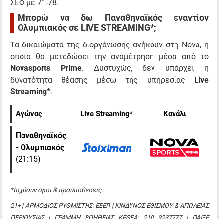
ΣΕΦ με 71-78.
Mπορώ να δω Παναθηναϊκός εναντίον
Ολυμπιακός σε LIVE STREAMING*;
Τα δικαιώματα της διοργάνωσης ανήκουν στη Nova, η
οποία θα μεταδώσει την αναμέτρηση μέσα από το
Novasports Prime
. Δυστυχώς, δεν υπάρχει η
δυνατότητα θέασης μέσω της υπηρεσίας
Live
Streaming*
.
Αγώνας
Live Streaming*
Κανάλι
Παναθηναϊκός
- Ολυμπιακός
(21:15)
*Ισχύουν όροι & προϋποθέσεις.
21+ | ΑΡΜΟΔΙΟΣ ΡΥΘΜΙΣΤΗΣ: ΕΕΕΠ | ΚΙΝΔΥΝΟΣ ΕΘΙΣΜΟΥ & ΑΠΩΛΕΙΑΣ
ΠΕΡΙΟΥΣΙΑΣ | ΓΡΑΜΜΗ ΒΟΗΘΕΙΑΣ ΚΕΘΕΑ: 210 9237777 | ΠΑΙΞΕ