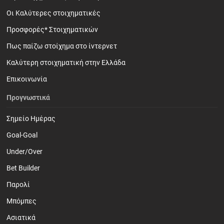
Οι Καλύτερες στοιχηματικές
Προσφορές* Στοιχηματικών
Πως παίζω στοίχημα στο ίντερνετ
Καλύτερη στοιχηματική στην Ελλάδα
Επικοινωνία
Προγνωστικά
Σημείο Ημέρας
Goal-Goal
Under/Over
Bet Builder
Παρολί
Mπόμπες
Ασιατικά