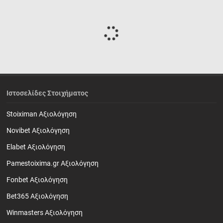
Ιστοσελίδες Στοιχήματος
Stoiximan Αξιολόγηση
Novibet Αξιολόγηση
Elabet Αξιολόγηση
Pamestoixima.gr Αξιολόγηση
Fonbet Αξιολόγηση
Bet365 Αξιολόγηση
Winmasters Αξιολόγηση