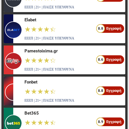
ΕΕΕΠ | 21+ | ΠΑΙΞΕ ΥΠΕΥΘΥΝΑ
Elabet
☆☆☆☆☆
★★★★★
8.8
Εγγραφή
ΕΕΕΠ | 21+ | ΠΑΙΞΕ ΥΠΕΥΘΥΝΑ
Pamestoixima.gr
☆☆☆☆☆
★★★★★
8.6
Εγγραφή
ΕΕΕΠ | 21+ | ΠΑΙΞΕ ΥΠΕΥΘΥΝΑ
Fonbet
☆☆☆☆☆
★★★★★
8.8
Εγγραφή
ΕΕΕΠ | 21+ | ΠΑΙΞΕ ΥΠΕΥΘΥΝΑ
Bet365
☆☆☆☆☆
★★★★★
8.9
Εγγραφή