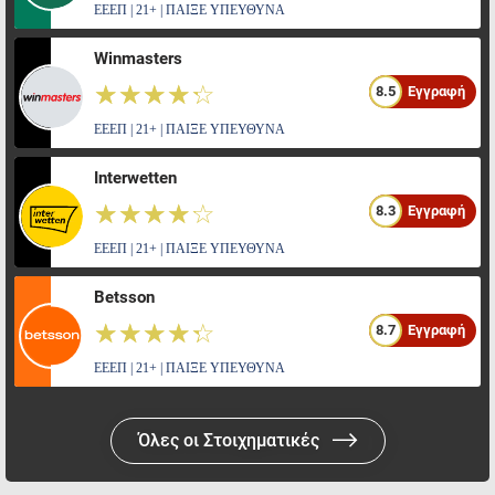
ΕΕΕΠ | 21+ | ΠΑΙΞΕ ΥΠΕΥΘΥΝΑ
Winmasters
☆☆☆☆☆
★★★★★
8.5
Εγγραφή
ΕΕΕΠ | 21+ | ΠΑΙΞΕ ΥΠΕΥΘΥΝΑ
Interwetten
☆☆☆☆☆
★★★★★
8.3
Εγγραφή
ΕΕΕΠ | 21+ | ΠΑΙΞΕ ΥΠΕΥΘΥΝΑ
Betsson
☆☆☆☆☆
★★★★★
8.7
Εγγραφή
ΕΕΕΠ | 21+ | ΠΑΙΞΕ ΥΠΕΥΘΥΝΑ
Όλες οι Στοιχηματικές