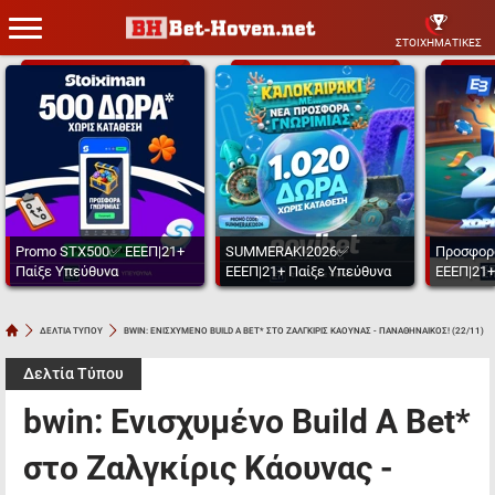
ΣΤΟΙΧΗΜΑΤΙΚΕΣ
Promo STX500✅ ΕΕΕΠ|21+
SUMMERAKI2026✅
Προσφορ
Παίξε Υπεύθυνα
ΕΕΕΠ|21+ Παίξε Υπεύθυνα
ΕΕΕΠ|21+
ΔΕΛΤΙΑ ΤΥΠΟΥ
BWIN: ΕΝΙΣΧΥΜΕΝΟ BUILD A BET* ΣΤΟ ΖΑΛΓΚΙΡΙΣ ΚΑΟΥΝΑΣ - ΠΑΝΑΘΗΝΑΙΚΟΣ! (22/11)
Δελτία Τύπου
bwin: Ενισχυμένο Build A Bet*
στο Ζαλγκίρις Κάουνας -