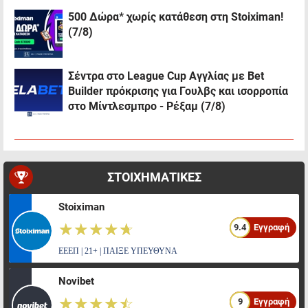
500 Δώρα* χωρίς κατάθεση στη Stoiximan!
(7/8)
Σέντρα στο League Cup Αγγλίας με Bet
Builder πρόκρισης για Γουλβς και ισορροπία
στο Μίντλεσμπρο - Ρέξαμ (7/8)
ΣΤΟΙΧΗΜΑΤΙΚΕΣ
Stoiximan
☆☆☆☆☆
★★★★★
9.4
Εγγραφή
ΕΕΕΠ | 21+ | ΠΑΙΞΕ ΥΠΕΥΘΥΝΑ
Novibet
☆☆☆☆☆
★★★★★
9
Εγγραφή