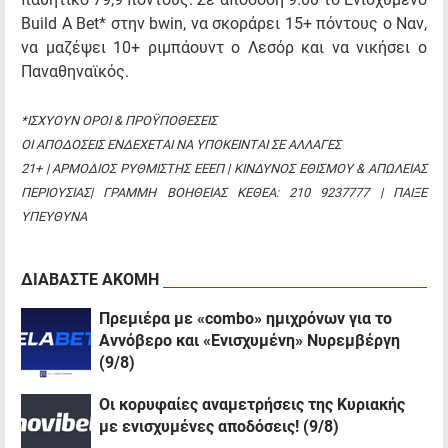
Build A Bet* στην bwin, να σκοράρει 15+ πόντους ο Ναν,
να μαζέψει 10+ ριμπάουντ ο Λεσόρ και να νικήσει ο
Παναθηναϊκός.
*ΙΣΧΥΟΥΝ ΟΡΟΙ & ΠΡΟΫΠΟΘΕΣΕΙΣ
ΟΙ ΑΠΟΔΟΣΕΙΣ ΕΝΔΕΧΕΤΑΙ ΝΑ ΥΠΟΚΕΙΝΤΑΙ ΣΕ ΑΛΛΑΓΕΣ
21+ | ΑΡΜΟΔΙΟΣ ΡΥΘΜΙΣΤΗΣ ΕΕΕΠ | ΚΙΝΔΥΝΟΣ ΕΘΙΣΜΟΥ & ΑΠΩΛΕΙΑΣ
ΠΕΡΙΟΥΣΙΑΣ| ΓΡΑΜΜΗ ΒΟΗΘΕΙΑΣ ΚΕΘΕΑ: 210 9237777 | ΠΑΙΞΕ
ΥΠΕΥΘΥΝΑ
ΔΙΑΒΑΣΤΕ ΑΚΟΜΗ
Πρεμιέρα με «combo» ημιχρόνων για το
Αννόβερο και «Ενισχυμένη» Νυρεμβέργη
(9/8)
Oι κορυφαίες αναμετρήσεις της Κυριακής
με ενισχυμένες αποδόσεις! (9/8)