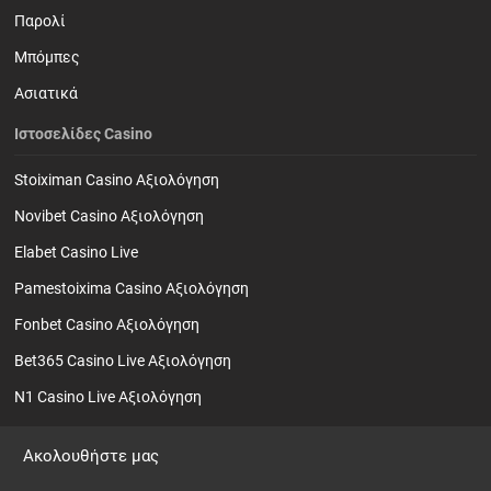
Παρολί
Mπόμπες
Ασιατικά
Ιστοσελίδες Casino
Stoiximan Casino Αξιολόγηση
Novibet Casino Αξιολόγηση
Elabet Casino Live
Pamestoixima Casino Αξιολόγηση
Fonbet Casino Αξιολόγηση
Bet365 Casino Live Αξιολόγηση
N1 Casino Live Αξιολόγηση
Ακολουθήστε μας