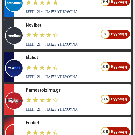
☆☆☆☆☆
★★★★★
9.4
Εγγραφή
ΕΕΕΠ | 21+ | ΠΑΙΞΕ ΥΠΕΥΘΥΝΑ
Novibet
☆☆☆☆☆
★★★★★
9
Εγγραφή
ΕΕΕΠ | 21+ | ΠΑΙΞΕ ΥΠΕΥΘΥΝΑ
Elabet
☆☆☆☆☆
★★★★★
8.8
Εγγραφή
ΕΕΕΠ | 21+ | ΠΑΙΞΕ ΥΠΕΥΘΥΝΑ
Pamestoixima.gr
☆☆☆☆☆
★★★★★
8.6
Εγγραφή
ΕΕΕΠ | 21+ | ΠΑΙΞΕ ΥΠΕΥΘΥΝΑ
Fonbet
☆☆☆☆☆
★★★★★
8.8
Εγγραφή