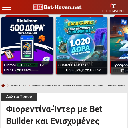
ΣΤΟΙΧΗΜΑΤΙΚΕΣ
Promo STX500✅ ΕΕΕΠ|21+
SUMMERAKI2026✅
Προσφορ
Παίξε Υπεύθυνα
ΕΕΕΠ|21+ Παίξε Υπεύθυνα
ΕΕΕΠ|21+
ΔΕΛΤΙΑ ΤΥΠΟΥ
ΦΙΟΡΕΝΤΙΝΑ-ΙΝΤΕΡ ΜΕ BET BUILDER ΚΑΙ ΕΝΙΣΧΥΜΕΝΕΣ ΑΠΟΔΟΣΕΙΣ ΣΤΗΝ BETSSON (1/
Δελτία Τύπου
Φιορεντίνα-Ίντερ με Bet
Builder και Ενισχυμένες