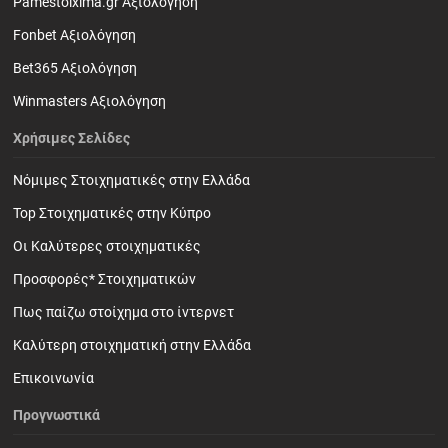
Pamestoixima.gr Αξιολόγηση
Fonbet Αξιολόγηση
Bet365 Αξιολόγηση
Winmasters Αξιολόγηση
Χρήσιμες Σελίδες
Νόμιμες Στοιχηματικές στην Ελλάδα
Top Στοιχηματικές στην Κύπρο
Οι Καλύτερες στοιχηματικές
Προσφορές* Στοιχηματικών
Πως παίζω στοίχημα στο ίντερνετ
Καλύτερη στοιχηματική στην Ελλάδα
Επικοινωνία
Προγνωστικά