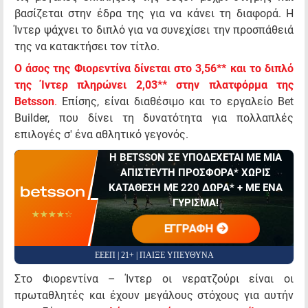
βασίζεται στην έδρα της για να κάνει τη διαφορά. Η
Ίντερ ψάχνει το διπλό για να συνεχίσει την προσπάθειά
της να κατακτήσει τον τίτλο.
Ο άσος της Φιορεντίνα δίνεται στο 3,56** και το διπλό
της Ίντερ πληρώνει 2,03** στην πλατφόρμα της
Betsson
.
Επίσης, είναι διαθέσιμο και το εργαλείο Bet
Builder, που δίνει τη δυνατότητα για πολλαπλές
επιλογές σ' ένα αθλητικό γεγονός.
Η BETSSON ΣΕ ΥΠΟΔΕΧΕΤΑΙ ΜΕ ΜΙΑ
ΑΠΙΣΤΕΥΤΗ ΠΡΟΣΦΟΡΑ* ΧΩΡΙΣ
ΚΑΤΑΘΕΣΗ ΜΕ 220 ΔΩΡΑ* + ΜΕ ΕΝΑ
ΓΥΡΙΣΜΑ!
☆☆☆☆☆
★★★★★
ΕΓΓΡΑΦΗ
ΕΕΕΠ | 21+ | ΠΑΙΞΕ ΥΠΕΥΘΥΝΑ
Στο Φιορεντίνα – Ίντερ οι νερατζούρι είναι οι
πρωταθλητές και έχουν μεγάλους στόχους για αυτήν