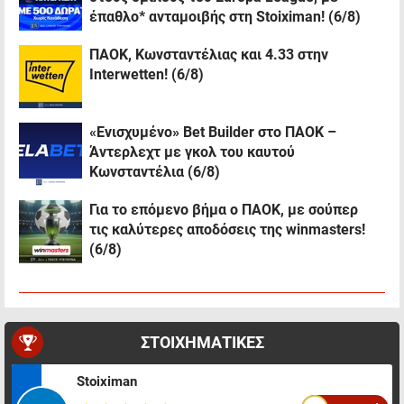
έπαθλο* ανταμοιβής στη Stoiximan! (6/8)
ΠΑΟΚ, Κωνσταντέλιας και 4.33 στην
Interwetten! (6/8)
«Ενισχυμένο» Bet Builder στο ΠΑΟΚ –
Άντερλεχτ με γκολ του καυτού
Κωνσταντέλια (6/8)
Για το επόμενο βήμα ο ΠΑΟΚ, με σούπερ
τις καλύτερες αποδόσεις της winmasters!
(6/8)
ΣΤΟΙΧΗΜΑΤΙΚΕΣ
Stoiximan