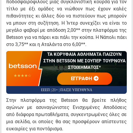
ποδοσφαιρόφιλους μιας συγκλονιστική κούρσα για τον
τίτλο με έξι ομάδες να νιώθουν πως έχουν καλές
πιθανότητες κι άλλες δύο να πιστεύουν πως μπορούν
να μπουν στη συζήτηση. Η Ίντερ συνεχίζει να είναι το
μεγάλο φαβορί με απόδοση 2,00** στην πλατφόρμα της
Betsson για να πάρει και πάλι την κούπα. Η Νάπολι πάει
στο 3,75** και η Αταλάντα στο 6,00**.
ΤΑ ΚΟΡΥΦΑΙΑ ΑΘΛΗΜΑΤΑ ΠΑΙΖΟΥΝ
ΣΤΗΝ BETSSON ΜΕ ΣΟΥΠΕΡ ΤΟΥΡΝΟΥΑ
ΣΤΟΙΧΗΜΑΤΟΣ*
☆☆☆☆☆
★★★★★
ΕΓΓΡΑΦΗ
ΕΕΕΠ | 21+ | ΠΑΙΞΕ ΥΠΕΥΘΥΝΑ
Στην πλατφόρμα της Betsson θα βρείτε πλήθος
αγώνων με ασυναγώνιστες Ενισχυμένες Αποδόσεις
από διάφορα πρωταθλήματα, συγκεντρωμένες όλες σε
μια σελίδα, οι οποίες θα σας προσφέρουν απίστευτες
ευκαιρίες για ποντάρισμα.