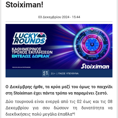
Stoiximan!
03 Δεκεμβρίου 2024 - 15:44
Ο Δεκέμβρης ήρθε, τα κρύα μαζί του όμως το παιχνίδι
στη Stoiximan έχει πάντα τρόπο να παραμένει ζεστό.
Δύο τουρνουά είναι ενεργά από τις 02 έως και τις 08
Δεκεμβρίου για σου δώσουν τη δυνατότητα να
διεκδικήσεις πολύ μεγάλα έπαθλα*!