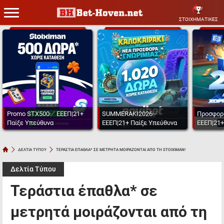
ΣΤΟΙΧΗΜΑΤΙΚΕΣ
Promo STX500✅ ΕΕΕΠ|21+
SUMMERAKI2026✅
Προσφορ
Παίξε Υπεύθυνα
ΕΕΕΠ|21+ Παίξε Υπεύθυνα
ΕΕΕΠ|21+
ΔΕΛΤΙΑ ΤΥΠΟΥ
ΤΕΡΑΣΤΙΑ ΕΠΑΘΛΑ* ΣΕ ΜΕΤΡΗΤΑ ΜΟΙΡΑΖΟΝΤΑΙ ΑΠΟ ΤΗ STOIXIMAN!
Δελτία Τύπου
Τεράστια έπαθλα* σε
μετρητά μοιράζονται από τη