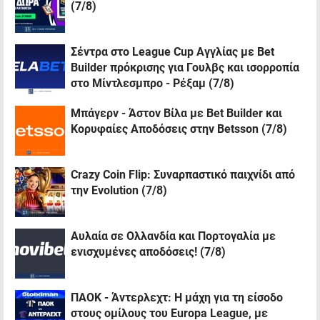
(7/8)
Σέντρα στο League Cup Αγγλίας με Bet
Builder πρόκρισης για Γουλβς και ισορροπία
στο Μίντλεσμπρο - Ρέξαμ (7/8)
Μπάγερν - Άστον Βίλα με Bet Builder και
Κορυφαίες Αποδόσεις στην Betsson (7/8)
Crazy Coin Flip: Συναρπαστικό παιχνίδι από
την Evolution (7/8)
Αυλαία σε Ολλανδία και Πορτογαλία με
ενισχυμένες αποδόσεις! (7/8)
ΠΑΟΚ - Άντερλεχτ: Η μάχη για τη είσοδο
στους ομίλους του Europa League, με