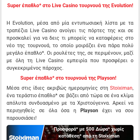
Super έπαθλο* στο Live Casino τουρνουά της Evolution!
H Evolution, μέσα από μία εντυπωσιακή λίστα με τα
τραπέζια Live Casino ανοίγει τις πόρτες της και σε
προσκαλεί για να δεις τι μπορείς να καταφέρεις στο
νέο της τουρνουά, το οποίο μοιράζει ένα πάρα πολύ
μεγάλο έπαθλο*. Οι ρουλέτες της, σε περιμένουν, μαζί
με όλη τη Live Casino εμπειρία που προσφέρει ο
συγκεκριμένος πάροχος.
Super έπαθλο* στο τουρνουά της Playson!
Μέσα στις ίδιες ακριβώς ημερομηνίες στη
Stoiximan
,
ένα τεράστιο έπαθλο* σε βάζει από τώρα σε ένα κλίμα
απόλυτα συνδυασμένο με τα Χριστούγεννα. Αρκεί να
περιηγηθείς σε όλα όσα η
Playson
έχει να σου
παρουσιάσει!
Προσφορά* με 500 Δώρα* χωρίς
κατάθεση* από τη Stoiximan