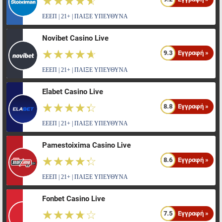
☆☆☆☆☆
★★★★★
ΕΕΕΠ | 21+ | ΠΑΙΞΕ ΥΠΕΥΘΥΝΑ
Novibet Casino Live
☆☆☆☆☆
★★★★★
9.3
Εγγραφή »
ΕΕΕΠ | 21+ | ΠΑΙΞΕ ΥΠΕΥΘΥΝΑ
Elabet Casino Live
☆☆☆☆☆
★★★★★
8.8
Εγγραφή »
ΕΕΕΠ | 21+ | ΠΑΙΞΕ ΥΠΕΥΘΥΝΑ
Pamestoixima Casino Live
☆☆☆☆☆
★★★★★
8.6
Εγγραφή »
ΕΕΕΠ | 21+ | ΠΑΙΞΕ ΥΠΕΥΘΥΝΑ
Fonbet Casino Live
☆☆☆☆☆
★★★★★
7.5
Εγγραφή »