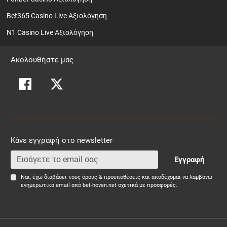
Bet365 Casino Live Αξιολόγηση
N1 Casino Live Αξιολόγηση
Ακολουθήστε μας
Κάνε εγγραφή στο newsletter
Εγγραφή
Ναι, έχω διαβάσει τους όρους & προυποθέσεις και αποδέχομαι να λαμβάνω
ενημερωτικά email από bet-hoven.net σχετικά με προσφορές.