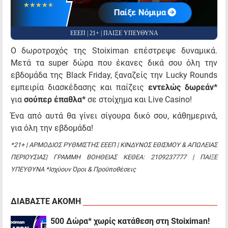
☆☆☆☆☆
★★★★★
Παίξε Νόμιμα
ΕΕΕΠ | 21+ | ΠΑΙΞΕ ΥΠΕΥΘΥΝΑ
O δωροτροχός της Stoiximan επέστρεψε δυναμικά.
Μετά τα super δώρα που έκανες δικά σου όλη την
εβδομάδα της Black Friday, ξαναζείς την Lucky Rounds
εμπειρία διασκέδασης και παίζεις
εντελώς δωρεάν*
για
σούπερ έπαθλα*
σε στοίχημα και Live Casino!
Ένα από αυτά θα γίνει σίγουρα δικό σου, κάθημερινά,
για όλη την εβδομάδα!
*21+ | ΑΡΜΟΔΙΟΣ ΡΥΘΜΙΣΤΗΣ ΕΕΕΠ | ΚΙΝΔΥΝΟΣ ΕΘΙΣΜΟΥ & ΑΠΩΛΕΙΑΣ
ΠΕΡΙΟΥΣΙΑΣ| ΓΡΑΜΜΗ ΒΟΗΘΕΙΑΣ ΚΕΘΕΑ: 2109237777 | ΠΑΙΞΕ
ΥΠΕΥΘΥΝΑ *Ισχύουν Όροι & Προϋποθέσεις
ΔΙΑΒΑΣΤΕ ΑΚΟΜΗ
500 Δώρα* χωρίς κατάθεση στη Stoiximan!