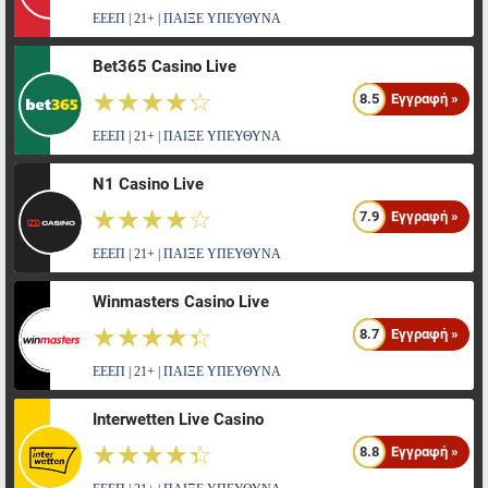
ΕΕΕΠ | 21+ | ΠΑΙΞΕ ΥΠΕΥΘΥΝΑ
Bet365 Casino Live
☆☆☆☆☆
★★★★★
8.5
Εγγραφή »
ΕΕΕΠ | 21+ | ΠΑΙΞΕ ΥΠΕΥΘΥΝΑ
N1 Casino Live
☆☆☆☆☆
★★★★★
7.9
Εγγραφή »
ΕΕΕΠ | 21+ | ΠΑΙΞΕ ΥΠΕΥΘΥΝΑ
Winmasters Casino Live
☆☆☆☆☆
★★★★★
8.7
Εγγραφή »
ΕΕΕΠ | 21+ | ΠΑΙΞΕ ΥΠΕΥΘΥΝΑ
Interwetten Live Casino
☆☆☆☆☆
★★★★★
8.8
Εγγραφή »