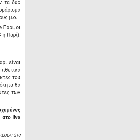
υν τα δύο
οράρισμα
ους μ.ο.
 Παρί, οι
 η Παρί),
ρί είναι
επιθετικά
ίκτες του
κότητα θα
ίκτες των
ισχυμένες
 στο live
ΚΕΘΕΑ: 210