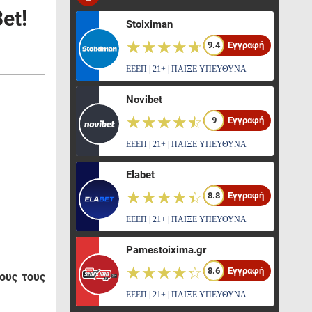
et!
Stoiximan
☆☆☆☆☆
★★★★★
9.4
Εγγραφή
ΕΕΕΠ | 21+ | ΠΑΙΞΕ ΥΠΕΥΘΥΝΑ
Novibet
☆☆☆☆☆
★★★★★
9
Εγγραφή
ΕΕΕΠ | 21+ | ΠΑΙΞΕ ΥΠΕΥΘΥΝΑ
Elabet
☆☆☆☆☆
★★★★★
8.8
Εγγραφή
ΕΕΕΠ | 21+ | ΠΑΙΞΕ ΥΠΕΥΘΥΝΑ
Pamestoixima.gr
☆☆☆☆☆
★★★★★
8.6
Εγγραφή
ους τους
ΕΕΕΠ | 21+ | ΠΑΙΞΕ ΥΠΕΥΘΥΝΑ