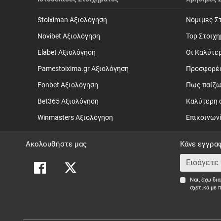
Stoiximan Αξιολόγηση
Νόμιμες Σ
Novibet Αξιολόγηση
Top Στοιχη
Elabet Αξιολόγηση
Οι Καλύτε
Pamestoixima.gr Αξιολόγηση
Προσφορές
Fonbet Αξιολόγηση
Πως παίζω 
Bet365 Αξιολόγηση
Καλύτερη 
Winmasters Αξιολόγηση
Επικοινων
Ακολουθήστε μας
Κάνε εγγραφ
Ναι, έχω δι
σχετικά με 