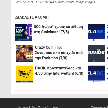
9237777 | ΠΑΙΞΕ ΥΠΕΥΘΥΝΑ | Photo credits: Imago images
ΔΙΑΒΑΣΤΕ ΑΚΟΜΗ
500 Δώρα* χωρίς κατάθεση
στη Stoiximan! (7/8)
Crazy Coin Flip:
Συναρπαστικό παιχνίδι από
την Evolution (7/8)
ΠΑΟΚ, Κωνσταντέλιας και
4.33 στην Interwetten! (6/8)
Ιστοσελίδες Στοιχήματος
Χρήσιμες 