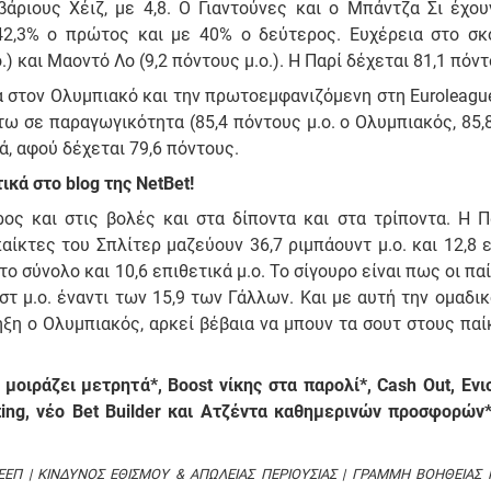
βάριους Χέιζ, με 4,8. Ο Γιαντούνες και ο Μπάντζα Σι έχο
42,3% ο πρώτος και με 40% ο δεύτερος. Ευχέρεια στο σκ
) και Μαοντό Λο (9,2 πόντους μ.ο.). Η Παρί δέχεται 81,1 πόντ
 στον Ολυμπιακό και την πρωτοεμφανιζόμενη στη Euroleague
ω σε παραγωγικότητα (85,4 πόντους μ.ο. ο Ολυμπιακός, 85,8
ά, αφού δέχεται 79,6 πόντους.
κά στο blog της NetBet!
ς και στις βολές και στα δίποντα και στα τρίποντα. Η Πα
αίκτες του Σπλίτερ μαζεύουν 36,7 ριμπάουντ μ.ο. και 12,8 
ο σύνολο και 10,6 επιθετικά μ.ο. Το σίγουρο είναι πως οι πα
στ μ.ο. έναντι των 15,9 των Γάλλων. Και με αυτή την ομαδι
ηξη ο Ολυμπιακός, αρκεί βέβαια να μπουν τα σουτ στους πα
μοιράζει μετρητά*, Boost νίκης στα παρολί*, Cash Out, Εν
ing, νέο Bet Builder και Ατζέντα καθημερινών προσφορών*
 ΕΕΕΠ | ΚΙΝΔΥΝΟΣ ΕΘΙΣΜΟΥ & ΑΠΩΛΕΙΑΣ ΠΕΡΙΟΥΣΙΑΣ | ΓΡΑΜΜΗ ΒΟΗΘΕΙΑΣ 