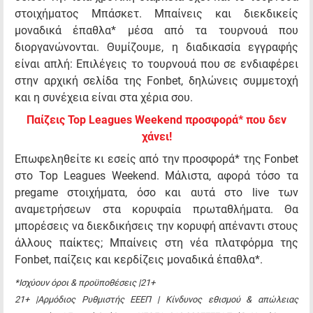
στοιχήματος Μπάσκετ. Μπαίνεις και διεκδικείς
μοναδικά έπαθλα* μέσα από τα τουρνουά που
διοργανώνονται. Θυμίζουμε, η διαδικασία εγγραφής
είναι απλή: Επιλέγεις το τουρνουά που σε ενδιαφέρει
στην αρχική σελίδα της Fonbet, δηλώνεις συμμετοχή
και η συνέχεια είναι στα χέρια σου.
Παίζεις Top Leagues Weekend προσφορά* που δεν
χάνει!
Επωφεληθείτε κι εσείς από την προσφορά* της Fonbet
στο Top Leagues Weekend. Μάλιστα, αφορά τόσο τα
pregame στοιχήματα, όσο και αυτά στο live των
αναμετρήσεων στα κορυφαία πρωταθλήματα. Θα
μπορέσεις να διεκδικήσεις την κορυφή απέναντι στους
άλλους παίκτες; Μπαίνεις στη νέα πλατφόρμα της
Fonbet, παίζεις και κερδίζεις μοναδικά έπαθλα*.
*Ισχύουν όροι & προϋποθέσεις |21+
21+ |Αρμόδιος Ρυθμιστής ΕΕΕΠ | Κίνδυνος εθισμού & απώλειας