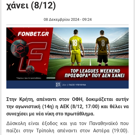
χάνει (8/12)
08 Δεκεμβρίου 2024 - 09:24
Στην Κρήτη, απέναντι στον ΟΦΗ, δοκιμάζεται αυτήν
την αγωνιστική (14η) η ΑΕΚ (8/12, 17:00) και θέλει να
συνεχίσει με νέα νίκη στο πρωτάθλημα.
Δύσκολη είναι έξοδος και για τον Παναθηναϊκό που
παίζει στην Τρίπολη απέναντι στον Αστέρα (19:00).