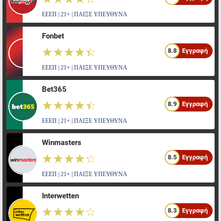
ΕΕΕΠ | 21+ | ΠΑΙΞΕ ΥΠΕΥΘΥΝΑ
Fonbet
☆☆☆☆☆
★★★★★
8.8
Εγγραφή
ΕΕΕΠ | 21+ | ΠΑΙΞΕ ΥΠΕΥΘΥΝΑ
Bet365
☆☆☆☆☆
★★★★★
8.9
Εγγραφή
ΕΕΕΠ | 21+ | ΠΑΙΞΕ ΥΠΕΥΘΥΝΑ
Winmasters
☆☆☆☆☆
★★★★★
8.5
Εγγραφή
ΕΕΕΠ | 21+ | ΠΑΙΞΕ ΥΠΕΥΘΥΝΑ
Interwetten
☆☆☆☆☆
★★★★★
8.3
Εγγραφή