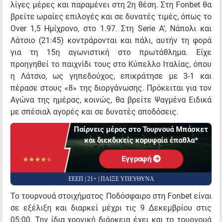
λίγες μέρες και παραμένει στη 2η θέση. Στη Fonbet θα
βρείτε ωραίες επιλογές και σε δυνατές τιμές, όπως το
Over 1,5 Ημίχρονο, στο 1.97. Στη Serie A’, Νάπολι και
Λάτσιο (21:45) κοντράρονται και πάλι, αυτήν τη φορά
για τη 15η αγωνιστική στο πρωτάθλημα. Είχε
προηγηθεί το παιχνίδι τους στο Κύπελλο Ιταλίας, όπου
η Λάτσιο, ως γηπεδούχος, επικράτησε με 3-1 και
πέρασε στους «8» της διοργάνωσης. Πρόκειται για τον
Αγώνα της ημέρας, κοινώς, θα βρείτε Ψαγμένα Ειδικά
με σπέσιαλ αγορές και σε δυνατές αποδόσεις.
Παίρνεις μέρος στο Τουρνουά Μπάσκετ
και διεκδικείς κορυφαία έπαθλα*
Εγγραφή
☆☆☆☆☆
★★★★★
ΕΕΕΠ | 21+ | ΠΑΙΞΕ ΥΠΕΥΘΥΝΑ
Το τουρνουά στοιχήματος Ποδόσφαιρο στη Fonbet είναι
σε εξέλιξη και διαρκεί μέχρι τις 9 Δεκεμβρίου στις
05:00. Την ίδια χρονική διάρκεια έχει και το τουρνουά