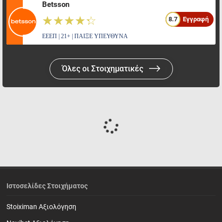
Betsson
☆☆☆☆☆
★★★★★
8.7
Εγγραφή
ΕΕΕΠ | 21+ | ΠΑΙΞΕ ΥΠΕΥΘΥΝΑ
Όλες οι Στοιχηματικές
Ιστοσελίδες Στοιχήματος
Stoiximan Αξιολόγηση