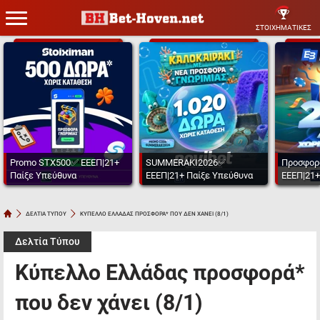
ΣΤΟΙΧΗΜΑΤΙΚΕΣ
Promo STX500✅ ΕΕΕΠ|21+
SUMMERAKI2026✅
Προσφορ
Παίξε Υπεύθυνα
ΕΕΕΠ|21+ Παίξε Υπεύθυνα
ΕΕΕΠ|21+
ΔΕΛΤΙΑ ΤΥΠΟΥ
ΚΥΠΕΛΛΟ ΕΛΛΑΔΑΣ ΠΡΟΣΦΟΡΑ* ΠΟΥ ΔΕΝ ΧΑΝΕΙ (8/1)
Δελτία Τύπου
Κύπελλο Ελλάδας προσφορά*
που δεν χάνει (8/1)