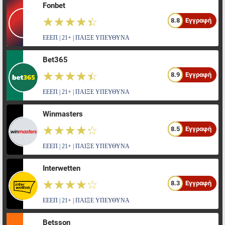
Fonbet
☆☆☆☆☆
★★★★★
8.8
Εγγραφή
ΕΕΕΠ | 21+ | ΠΑΙΞΕ ΥΠΕΥΘΥΝΑ
Bet365
☆☆☆☆☆
★★★★★
8.9
Εγγραφή
ΕΕΕΠ | 21+ | ΠΑΙΞΕ ΥΠΕΥΘΥΝΑ
Winmasters
☆☆☆☆☆
★★★★★
8.5
Εγγραφή
ΕΕΕΠ | 21+ | ΠΑΙΞΕ ΥΠΕΥΘΥΝΑ
Interwetten
☆☆☆☆☆
★★★★★
8.3
Εγγραφή
ΕΕΕΠ | 21+ | ΠΑΙΞΕ ΥΠΕΥΘΥΝΑ
Betsson