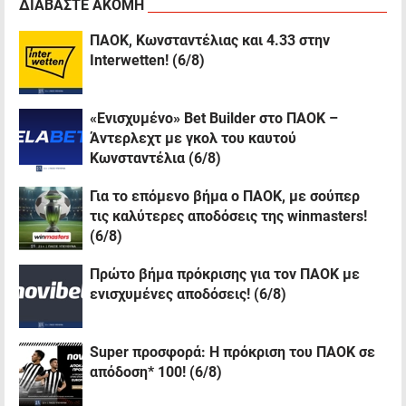
ΔΙΑΒΑΣΤΕ ΑΚΟΜΗ
ΠΑΟΚ, Κωνσταντέλιας και 4.33 στην
Interwetten! (6/8)
«Ενισχυμένο» Bet Builder στο ΠΑΟΚ –
Άντερλεχτ με γκολ του καυτού
Κωνσταντέλια (6/8)
Για το επόμενο βήμα ο ΠΑΟΚ, με σούπερ
τις καλύτερες αποδόσεις της winmasters!
(6/8)
Πρώτο βήμα πρόκρισης για τον ΠΑΟΚ με
ενισχυμένες αποδόσεις! (6/8)
Super προσφορά: Η πρόκριση του ΠΑΟΚ σε
απόδοση* 100! (6/8)