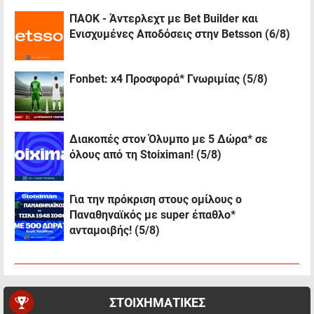
ΠΑΟΚ - Άντερλεχτ με Bet Builder και
Ενισχυμένες Αποδόσεις στην Betsson (6/8)
Fonbet: x4 Προσφορά* Γνωριμίας (5/8)
Διακοπές στον Όλυμπο με 5 Δώρα* σε
όλους από τη Stoiximan! (5/8)
Για την πρόκριση στους ομίλους ο
Παναθηναϊκός με super έπαθλο*
ανταμοιβής! (5/8)
ΣΤΟΙΧΗΜΑΤΙΚΕΣ