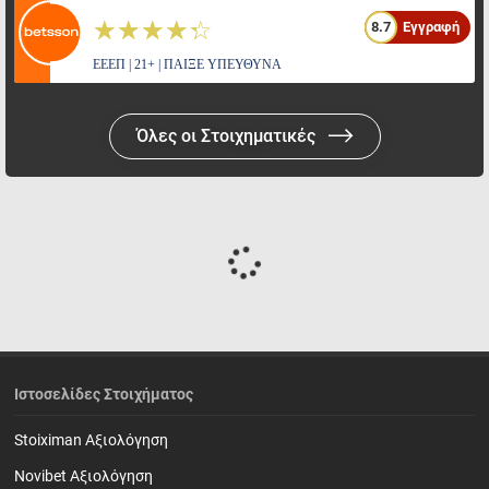
☆☆☆☆☆
★★★★★
8.7
Εγγραφή
ΕΕΕΠ | 21+ | ΠΑΙΞΕ ΥΠΕΥΘΥΝΑ
Όλες οι Στοιχηματικές
Ιστοσελίδες Στοιχήματος
Stoiximan Αξιολόγηση
Novibet Αξιολόγηση