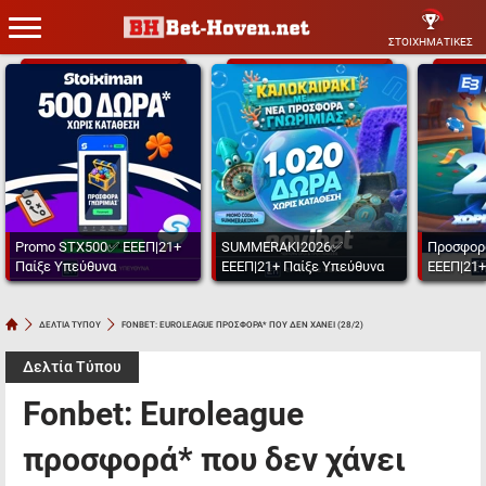
ΣΤΟΙΧΗΜΑΤΙΚΕΣ
Promo STX500✅ ΕΕΕΠ|21+
SUMMERAKI2026✅
Προσφορ
Παίξε Υπεύθυνα
ΕΕΕΠ|21+ Παίξε Υπεύθυνα
ΕΕΕΠ|21+
ΔΕΛΤΙΑ ΤΥΠΟΥ
FONBET: EUROLEAGUE ΠΡΟΣΦΟΡΑ* ΠΟΥ ΔΕΝ ΧΑΝΕΙ (28/2)
Δελτία Τύπου
Fonbet: Euroleague
προσφορά* που δεν χάνει