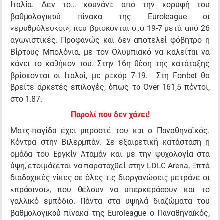
Ιταλία. Δεν το… κουνάνε από την κορυφή του
βαθμολογικού πίνακα της Euroleague οι
«ερυθρόλευκοι», που βρίσκονται στο 19-7 μετά από 26
αγωνιστικές. Προφανώς και δεν αποτελεί φόβητρο η
Βίρτους Μπολόνια, με τον Ολυμπιακό να καλείται να
κάνει το καθήκον του. Στην 16η θέση της κατάταξης
βρίσκονται οι Ιταλοί, με ρεκόρ 7-19. Στη Fonbet θα
βρείτε αρκετές επιλογές, όπως το Over 161,5 πόντοι,
στο 1.87.
Παρολί που δεν χάνει!
Ματς-παγίδα έχει μπροστά του και ο Παναθηναϊκός.
Κόντρα στην Βιλερμπάν. Σε εξαιρετική κατάσταση η
ομάδα του Εργκίν Αταμάν και με την ψυχολογία στα
ύψη, ετοιμάζεται να παραταχθεί στην LDLC Arena. Επτά
διαδοχικές νίκες σε όλες τις διοργανώσεις μετράνε οι
«πράσινοι», που θέλουν να υπερκεράσουν και το
γαλλικό εμπόδιο. Πάντα στα υψηλά διαζώματα του
βαθμολογικού πίνακα της Euroleague ο Παναθηναϊκός,