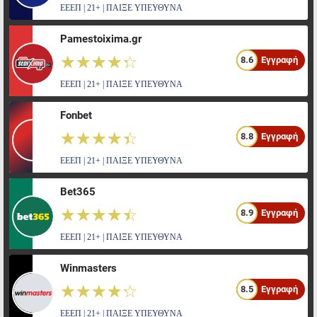
ΕΕΕΠ | 21+ | ΠΑΙΞΕ ΥΠΕΥΘΥΝΑ
Pamestoixima.gr
☆☆☆☆☆
★★★★★
8.6
Εγγραφή
ΕΕΕΠ | 21+ | ΠΑΙΞΕ ΥΠΕΥΘΥΝΑ
Fonbet
☆☆☆☆☆
★★★★★
8.8
Εγγραφή
ΕΕΕΠ | 21+ | ΠΑΙΞΕ ΥΠΕΥΘΥΝΑ
Bet365
☆☆☆☆☆
★★★★★
8.9
Εγγραφή
ΕΕΕΠ | 21+ | ΠΑΙΞΕ ΥΠΕΥΘΥΝΑ
Winmasters
☆☆☆☆☆
★★★★★
8.5
Εγγραφή
ΕΕΕΠ | 21+ | ΠΑΙΞΕ ΥΠΕΥΘΥΝΑ