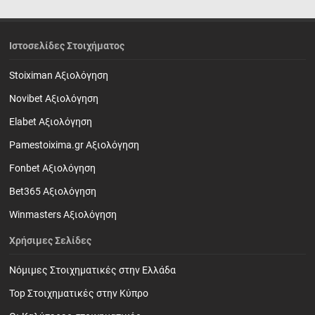
Ιστοσελίδες Στοιχήματος
Stoiximan Αξιολόγηση
Novibet Αξιολόγηση
Elabet Αξιολόγηση
Pamestoixima.gr Αξιολόγηση
Fonbet Αξιολόγηση
Bet365 Αξιολόγηση
Winmasters Αξιολόγηση
Χρήσιμες Σελίδες
Νόμιμες Στοιχηματικές στην Ελλάδα
Top Στοιχηματικές στην Κύπρο