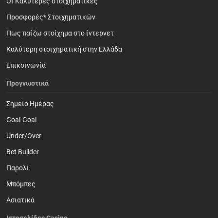
Οι Καλύτερες στοιχηματικές
Προσφορές* Στοιχηματικών
Πως παίζω στοίχημα στο ίντερνετ
Καλύτερη στοιχηματική στην Ελλάδα
Επικοινωνία
Προγνωστικά
Σημείο Ημέρας
Goal-Goal
Under/Over
Bet Builder
Παρολί
Mπόμπες
Ασιατικά