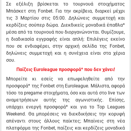
Σε εξέλιξη βρίσκεται το τουρνουά στοιχήματος
Μπάσκετ στη Fonbet. Για την ακρίβεια, διαρκεί μέχρι
τις 3 Μαρτίου στις 05:00. Δηλώνεις συμμετοχή και
κερδίζεις σούπερ δώρα. Διεκδικείς μοναδικά έπαθλα*
μέσα από τα τουρνουά που διοργανώνονται. Θυμίζουμε,
η διαδικασία εγγραφής είναι απλή: Επιλέγεις εκείνο
που σε ενδιαφέρει, στην αρχική σελίδα της Fonbet,
δηλώνεις συμμετοχή και η συνέχεια είναι στα χέρια
σου.
Παίζεις Euroleague προσφορά* που δεν χάνει!
Μπορείτε κι εσείς να επωφεληθείτε από την
προσφορά* της Fonbet στη Euroleague. Μάλιστα, αφορά
τόσο τα pregame στοιχήματα, όσο και αυτά στο live των
αναμετρήσεων αυτής της αγωνιστικής. Επίσης,
υπάρχει ενεργή προσφορά* και για το Top Leagues
Weekend. Θα μπορέσεις να διεκδικήσεις την κορυφή
απέναντι στους άλλους παίκτες; Μπαίνεις στη νέα
πλατφόρμα της Fonbet, παίζεις και κερδίζεις μοναδικά