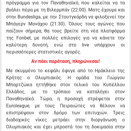
πρόγραμμα για τον Παναθηναϊκό, που καλείται να τα
βγάλει πέρα με τη Βιλερμπάν (22:00). Ματς έχουμε και
στην Bundesliga, με την Στουτγκάρδη να φιλοξενεί την
Μπάγερν Μονάχου (21:30). Όλους τους αγώνες που
παίζουν σήμερα, θα τους βρείτε στη νέα πλατφόρμα
της Fonbet, με πολλές επιλογές για να κάνετε την
καλύτερη δυνατή, ενώ στο live υπάρχουν οι
περισσότερες στατιστικές αγορές.
Aν πάει παράταση, πληρώνεσαι!
Με σκυμμένο το κεφάλι έφυγε από το Ηράκλειο της
Κρήτης ο Ολυμπιακός. Η ομάδα του Γιώργου
Μπαρτζώκα ηττήθηκε στον τελικό του Κυπέλλου
Ελλάδος, με το τρόπαιο να καταλήγει στον
Παναθηναϊκό. Τώρα, η προσοχή στρέφεται στην
Euroleague, με τους Πειραιώτες να θέλουν να
επιστρέψουν στον δρόμο των επιτυχιών. Τρεις
διαδοχικές νίκες μετράει στην διοργάνωση ο
Ολυμπιακός και έχει μπροστά του τη δοκιμασία στην