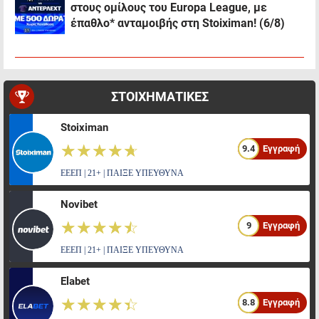
στους ομίλους του Europa League, με
έπαθλο* ανταμοιβής στη Stoiximan! (6/8)
ΣΤΟΙΧΗΜΑΤΙΚΕΣ
Stoiximan
☆☆☆☆☆
★★★★★
9.4
Εγγραφή
ΕΕΕΠ | 21+ | ΠΑΙΞΕ ΥΠΕΥΘΥΝΑ
Novibet
☆☆☆☆☆
★★★★★
9
Εγγραφή
ΕΕΕΠ | 21+ | ΠΑΙΞΕ ΥΠΕΥΘΥΝΑ
Elabet
☆☆☆☆☆
★★★★★
8.8
Εγγραφή