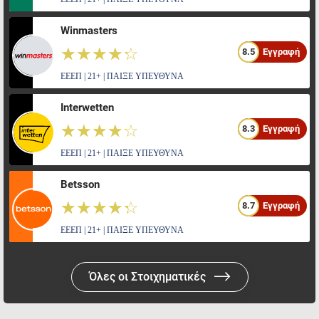
Winmasters
☆☆☆☆☆
★★★★★
8.5
Εγγραφή
ΕΕΕΠ | 21+ | ΠΑΙΞΕ ΥΠΕΥΘΥΝΑ
Interwetten
☆☆☆☆☆
★★★★★
8.3
Εγγραφή
ΕΕΕΠ | 21+ | ΠΑΙΞΕ ΥΠΕΥΘΥΝΑ
Betsson
☆☆☆☆☆
★★★★★
8.7
Εγγραφή
ΕΕΕΠ | 21+ | ΠΑΙΞΕ ΥΠΕΥΘΥΝΑ
Όλες οι Στοιχηματικές