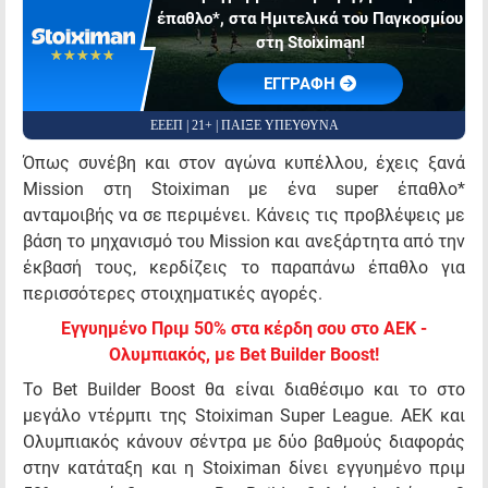
έπαθλο*, στα Ημιτελικά του Παγκοσμίου
στη Stoiximan!
☆☆☆☆☆
★★★★★
EΓΓΡΑΦΗ
ΕΕΕΠ | 21+ | ΠΑΙΞΕ ΥΠΕΥΘΥΝΑ
Όπως συνέβη και στον αγώνα κυπέλλου, έχεις ξανά
Mission στη Stoiximan με ένα super έπαθλο*
ανταμοιβής να σε περιμένει. Κάνεις τις προβλέψεις με
βάση το μηχανισμό του Mission και ανεξάρτητα από την
έκβασή τους, κερδίζεις το παραπάνω έπαθλο για
περισσότερες στοιχηματικές αγορές.
Εγγυημένο Πριμ 50% στα κέρδη σου στο ΑΕΚ -
Ολυμπιακός, με Bet Builder Boost!
Το Bet Builder Boost θα είναι διαθέσιμο και το στο
μεγάλο ντέρμπι της Stoiximan Super League. ΑΕΚ και
Ολυμπιακός κάνουν σέντρα με δύο βαθμούς διαφοράς
στην κατάταξη και η Stoiximan δίνει εγγυημένο πριμ