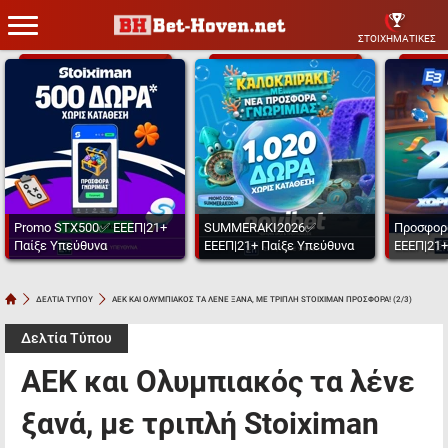
ΣΤΟΙΧΗΜΑΤΙΚΕΣ
Promo STX500✅ ΕΕΕΠ|21+
SUMMERAKI2026✅
Προσφορ
Παίξε Υπεύθυνα
ΕΕΕΠ|21+ Παίξε Υπεύθυνα
ΕΕΕΠ|21+
ΔΕΛΤΙΑ ΤΥΠΟΥ
ΑΕΚ ΚΑΙ ΟΛΥΜΠΙΑΚΟΣ ΤΑ ΛΕΝΕ ΞΑΝΑ, ΜΕ ΤΡΙΠΛΗ STOIXIMAN ΠΡΟΣΦΟΡΑ! (2/3)
Δελτία Τύπου
ΑΕΚ και Ολυμπιακός τα λένε
ξανά, με τριπλή Stoiximan