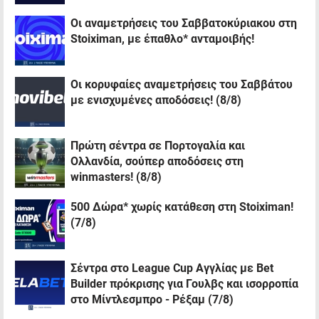
Οι αναμετρήσεις του Σαββατοκύριακου στη
Stoiximan, με έπαθλο* ανταμοιβής!
Oι κορυφαίες αναμετρήσεις του Σαββάτου
με ενισχυμένες αποδόσεις! (8/8)
Πρώτη σέντρα σε Πορτογαλία και
Ολλανδία, σούπερ αποδόσεις στη
winmasters! (8/8)
500 Δώρα* χωρίς κατάθεση στη Stoiximan!
(7/8)
Σέντρα στο League Cup Αγγλίας με Bet
Builder πρόκρισης για Γουλβς και ισορροπία
στο Μίντλεσμπρο - Ρέξαμ (7/8)