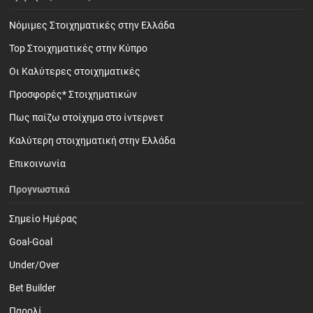
Νόμιμες Στοιχηματικές στην Ελλάδα
Top Στοιχηματικές στην Κύπρο
Οι Καλύτερες στοιχηματικές
Προσφορές* Στοιχηματικών
Πως παίζω στοίχημα στο ίντερνετ
Καλύτερη στοιχηματική στην Ελλάδα
Επικοινωνία
Προγνωστικά
Σημείο Ημέρας
Goal-Goal
Under/Over
Bet Builder
Παρολί