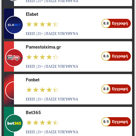
ΕΕΕΠ | 21+ | ΠΑΙΞΕ ΥΠΕΥΘΥΝΑ
Elabet
☆☆☆☆☆
★★★★★
8.8
Εγγραφή
ΕΕΕΠ | 21+ | ΠΑΙΞΕ ΥΠΕΥΘΥΝΑ
Pamestoixima.gr
☆☆☆☆☆
★★★★★
8.6
Εγγραφή
ΕΕΕΠ | 21+ | ΠΑΙΞΕ ΥΠΕΥΘΥΝΑ
Fonbet
☆☆☆☆☆
★★★★★
8.8
Εγγραφή
ΕΕΕΠ | 21+ | ΠΑΙΞΕ ΥΠΕΥΘΥΝΑ
Bet365
☆☆☆☆☆
★★★★★
8.9
Εγγραφή
ΕΕΕΠ | 21+ | ΠΑΙΞΕ ΥΠΕΥΘΥΝΑ