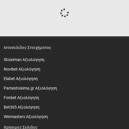
Ιστοσελίδες Στοιχήματος
Stoiximan Αξιολόγηση
Novibet Αξιολόγηση
Elabet Αξιολόγηση
Pamestoixima.gr Αξιολόγηση
Fonbet Αξιολόγηση
Bet365 Αξιολόγηση
Winmasters Αξιολόγηση
Χρήσιμες Σελίδες