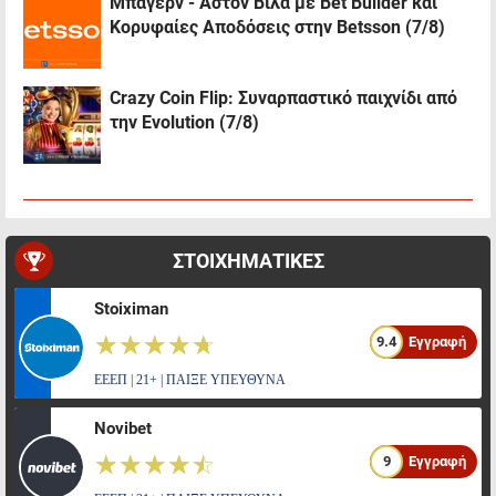
Μπάγερν - Άστον Βίλα με Bet Builder και
Κορυφαίες Αποδόσεις στην Betsson (7/8)
Crazy Coin Flip: Συναρπαστικό παιχνίδι από
την Evolution (7/8)
ΣΤΟΙΧΗΜΑΤΙΚΕΣ
Stoiximan
☆☆☆☆☆
★★★★★
9.4
Εγγραφή
ΕΕΕΠ | 21+ | ΠΑΙΞΕ ΥΠΕΥΘΥΝΑ
Novibet
☆☆☆☆☆
★★★★★
9
Εγγραφή