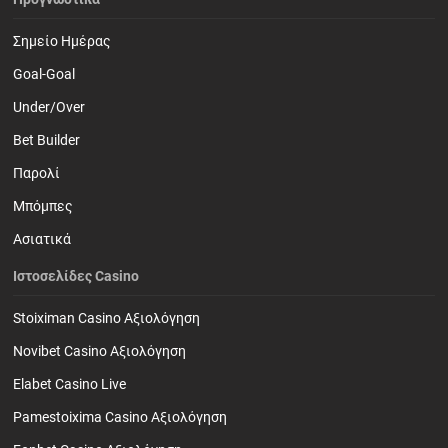
Σημείο Ημέρας
Goal-Goal
Under/Over
Bet Builder
Παρολί
Mπόμπες
Ασιατικά
Ιστοσελίδες Casino
Stoiximan Casino Αξιολόγηση
Novibet Casino Αξιολόγηση
Elabet Casino Live
Pamestoixima Casino Αξιολόγηση