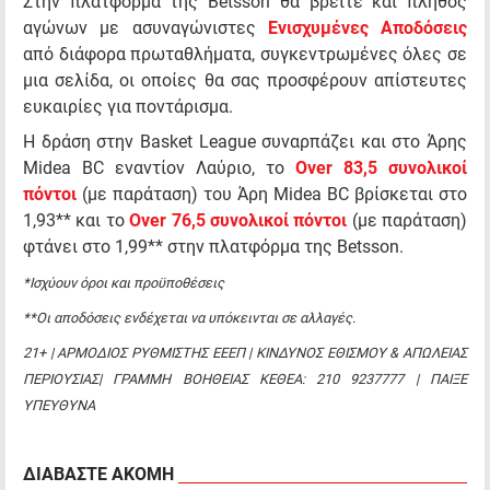
Στην πλατφόρμα της Betsson θα βρείτε και πλήθος
αγώνων με ασυναγώνιστες
Ενισχυμένες Αποδόσεις
από διάφορα πρωταθλήματα, συγκεντρωμένες όλες σε
μια σελίδα, οι οποίες θα σας προσφέρουν απίστευτες
ευκαιρίες για ποντάρισμα.
Η δράση στην Basket League συναρπάζει και στο Άρης
Midea BC εναντίον Λαύριο, το
Over 83,5 συνολικοί
πόντοι
(με παράταση) του Άρη Midea BC βρίσκεται στο
1,93** και το
Over 76,5 συνολικοί πόντοι
(με παράταση)
φτάνει στο 1,99** στην πλατφόρμα της Betsson.
*Ισχύουν όροι και προϋποθέσεις
**Οι αποδόσεις ενδέχεται να υπόκεινται σε αλλαγές.
21+ | ΑΡΜΟΔΙΟΣ ΡΥΘΜΙΣΤΗΣ ΕΕΕΠ | ΚΙΝΔΥΝΟΣ ΕΘΙΣΜΟΥ & ΑΠΩΛΕΙΑΣ
ΠΕΡΙΟΥΣΙΑΣ| ΓΡΑΜΜΗ ΒΟΗΘΕΙΑΣ ΚΕΘΕΑ: 210 9237777 | ΠΑΙΞΕ
ΥΠΕΥΘΥΝΑ
ΔΙΑΒΑΣΤΕ ΑΚΟΜΗ