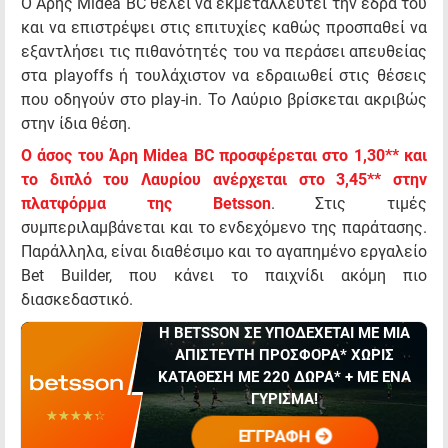
Ο Άρης Midea BC θέλει να εκμεταλλευτεί την έδρα του
και να επιστρέψει στις επιτυχίες καθώς προσπαθεί να
εξαντλήσει τις πιθανότητές του να περάσει απευθείας
στα playoffs ή τουλάχιστον να εδραιωθεί στις θέσεις
που οδηγούν στο play-in. Το Λαύριο βρίσκεται ακριβώς
στην ίδια θέση.
Ο άσος του Άρη Midea BC προσφέρεται στο 1,30** και
το διπλό του Λαυρίου ανέρχεται στο 3,45** στην
πλατφόρμα της Betsson
. Στις τιμές
συμπεριλαμβάνεται και το ενδεχόμενο της παράτασης.
Παράλληλα, είναι διαθέσιμο και το αγαπημένο εργαλείο
Bet Builder, που κάνει το παιχνίδι ακόμη πιο
διασκεδαστικό.
Η BETSSON ΣΕ ΥΠΟΔΕΧΕΤΑΙ ΜΕ ΜΙΑ
ΑΠΙΣΤΕΥΤΗ ΠΡΟΣΦΟΡΑ* ΧΩΡΙΣ
ΚΑΤΑΘΕΣΗ ΜΕ 220 ΔΩΡΑ* + ΜΕ ΕΝΑ
ΓΥΡΙΣΜΑ!
☆☆☆☆☆
★★★★★
ΕΓΓΡΑΦΗ