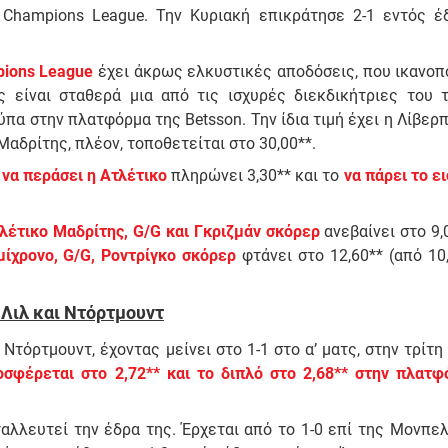
ο Champions League. Την Κυριακή επικράτησε 2-1 εντός έ
pions League
έχει άκρως ελκυστικές αποδόσεις, που ικανοπ
 είναι σταθερά μια από τις ισχυρές διεκδικήτριες του τ
ούπα στην πλατφόρμα της Betsson. Την ίδια τιμή έχει η Λίβερ
αδρίτης, πλέον, τοποθετείται στο 30,00**.
ο
να περάσει η Ατλέτικο
πληρώνει 3,30** και το
να πάρει το ει
τλέτικο Μαδρίτης, G/G και Γκριζμάν σκόρερ
ανεβαίνει στο 9,
μίχρονο, G/G, Ροντρίγκο σκόρερ
φτάνει στο 12,60** (από 10
 Λιλ και Ντόρτμουντ
 Ντόρτμουντ, έχοντας μείνει στο 1-1 στο α’ ματς, στην τρίτη
σφέρεται στο 2,72** και το διπλό στο 2,68** στην πλατφ
αλλευτεί την έδρα της. Έρχεται από το 1-0 επί της Μονπελ