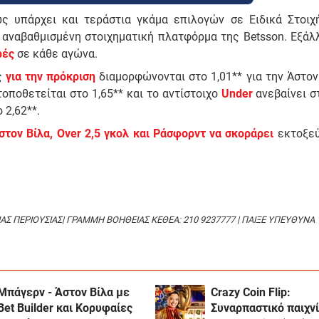
ώς υπάρχει και τεράστια γκάμα επιλογών σε Ειδικά Στοιχ
 αναβαθμισμένη στοιχηματική πλατφόρμα της Betsson. Εξάλ
ρές
σε κάθε αγώνα.
ς
για την πρόκριση
διαμορφώνονται στο 1,01** για την Άστον
οποθετείται στο 1,65** και το αντίστοιχο
Under
ανεβαίνει στ
 2,62**.
στον Βίλα, Over 2,5 γκολ και Ράσφορντ να σκοράρει
εκτοξεύ
ΑΣ ΠΕΡΙΟΥΣΙΑΣ| ΓΡΑΜΜΗ ΒΟΗΘΕΙΑΣ ΚΕΘΕΑ: 210 9237777 | ΠΑΙΞΕ ΥΠΕΥΘΥΝΑ
Μπάγερν - Άστον Βίλα με
Crazy Coin Flip:
Bet Builder και Κορυφαίες
Συναρπαστικό παιχνί