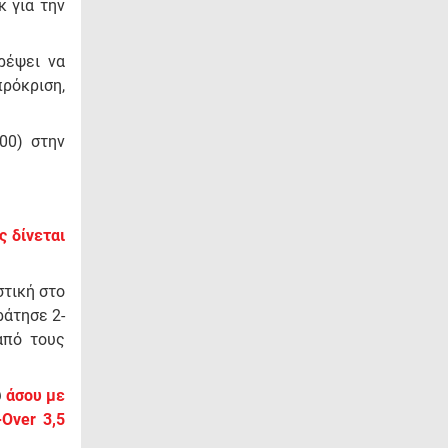
 για την
ρέψει να
πρόκριση,
00) στην
ς δίνεται
στική στο
ράτησε 2-
από τους
υ
άσου με
+Over 3,5