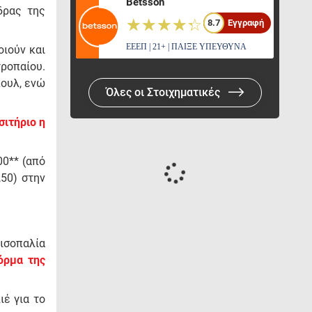
Betsson
δρας της
☆☆☆☆☆
★★★★★
8.7
Εγγραφή
ΕΕΕΠ | 21+ | ΠΑΙΞΕ ΥΠΕΥΘΥΝΑ
οιούν και
ροπαίου.
πουλ, ενώ
Όλες οι Στοιχηματικές
σιτήριο η
00** (από
,50) στην
 ισοπαλία
όρμα της
ιέ για το