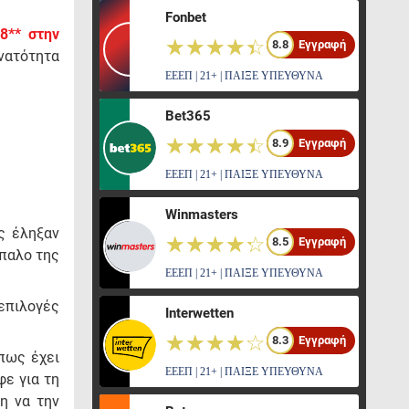
Fonbet
8** στην
☆☆☆☆☆
★★★★★
8.8
Εγγραφή
υνατότητα
ΕΕΕΠ | 21+ | ΠΑΙΞΕ ΥΠΕΥΘΥΝΑ
Bet365
☆☆☆☆☆
★★★★★
8.9
Εγγραφή
ΕΕΕΠ | 21+ | ΠΑΙΞΕ ΥΠΕΥΘΥΝΑ
Winmasters
ς έληξαν
☆☆☆☆☆
★★★★★
8.5
Εγγραφή
ίπαλο της
ΕΕΕΠ | 21+ | ΠΑΙΞΕ ΥΠΕΥΘΥΝΑ
επιλογές
Interwetten
☆☆☆☆☆
★★★★★
8.3
Εγγραφή
πως έχει
ΕΕΕΠ | 21+ | ΠΑΙΞΕ ΥΠΕΥΘΥΝΑ
φε για τη
η να την