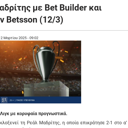
δρίτης με Bet Builder και
 Betsson (12/3)
12 Μαρτίου 2025 - 09:02
 Λιγκ με κορυφαία προγνωστικά.
φιλοξενεί τη Ρεάλ Μαδρίτης, η οποία επικράτησε 2-1 στο α’