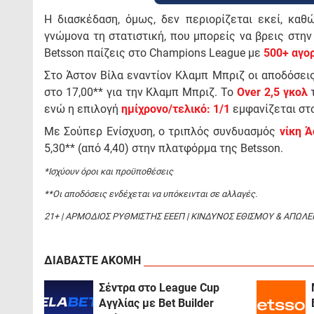
H διασκέδαση, όμως, δεν περιορίζεται εκεί, καθ
γνώμονα τη στατιστική, που μπορείς να βρεις στην
Betsson παίζεις στο Champions League με
500+ αγο
Στο Άστον Βίλα εναντίον Κλαμπ Μπριζ οι αποδόσει
στο 17,00** για την Κλαμπ Μπριζ. Το
Over 2,5 γκολ
τ
ενώ η επιλογή
ημίχρονο/τελικό: 1/1
εμφανίζεται στο
Με Σούπερ Ενίσχυση, ο τριπλός συνδυασμός
νίκη Ά
5,30** (από 4,40) στην πλατφόρμα της Betsson.
*Ισχύουν όροι και προϋποθέσεις
**Οι αποδόσεις ενδέχεται να υπόκεινται σε αλλαγές.
21+ | ΑΡΜΟΔΙΟΣ ΡΥΘΜΙΣΤΗΣ ΕΕΕΠ | ΚΙΝΔΥΝΟΣ ΕΘΙΣΜΟΥ & ΑΠΩΛΕΙ
ΔΙΑΒΑΣΤΕ ΑΚΟΜΗ
Σέντρα στο League Cup
Αγγλίας με Bet Builder