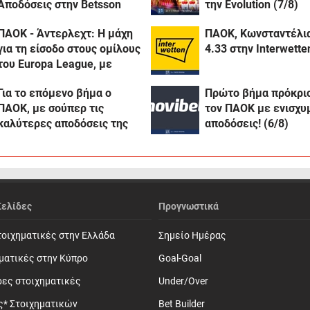
Αποδόσεις στην Betsson
την Evolution (7/8)
(7/8)
ΠΑΟΚ - Άντερλεχτ: Η μάχη
ΠΑΟΚ, Κωνσταντέλια
για τη είσοδο στους ομίλους
4.33 στην Interwetten
του Europa League, με
έπαθλο* ανταμοιβής στη
Για το επόμενο βήμα ο
Πρώτο βήμα πρόκρισ
Stoiximan! (6/8)
ΠΑΟΚ, με σούπερ τις
τον ΠΑΟΚ με ενισχυ
καλύτερες αποδόσεις της
αποδόσεις! (6/8)
winmasters! (6/8)
Σελίδες
Προγνωστικά
τοιχηματικές στην Ελλάδα
Σημείο Ημέρας
ματικές στην Κύπρο
Goal-Goal
ρες στοιχηματικές
Under/Over
* Στοιχηματικών
Bet Builder