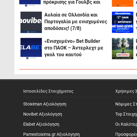
πρόκρισης για Γουλβς και
ισορροπία στο Μίντλεσμπρο
Αυλαία σε Ολλανδία και
- Ρέξαμ (7/8)
Πορτογαλία με ενισχυμένες
αποδόσεις! (7/8)
«Ενισχυμένο» Bet Builder
στο ΠΑΟΚ – Άντερλεχτ με
γκολ του καυτού
Κωνσταντέλια (6/8)
Ιστοσελίδες Στοιχήματος
Χρήσιμες 
Stoiximan Αξιολόγηση
Νόμιμες Σ
Novibet Αξιολόγηση
Top Στοιχη
Elabet Αξιολόγηση
Οι Καλύτε
Pamestoixima.gr Αξιολόγηση
Προσφορές