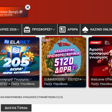
τουν βροχή 🎁
 ΠΑΙΞΕ ΥΠΕΥΘΥΝΑ
ΙΡΙΕΣ 2026
ΠΡΟΣΦΟΡΕΣ*
ΑΡΘΡΑ
ΚΑΖΙΝΟ ONLI
ροσφορά* Γνωριμίας✅
SUMMER5000✅ ΕΕΕΠ|21+
Welcome Offe
ΕΕΠ|21+ Παίξε Υπεύθυνα
Παίξε Υπεύθυνα
Παίξε Υπεύθυ
 ΚΑΙ ΕΝΙΣΧΥΜΕΝΕΣ ΑΠΟΔΟΣΕΙΣ ΣΤΗΝ BETSSON (12/3)
Δελτία Τύπου