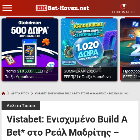
ΣΤΟΙΧΗΜΑΤΙΚΕΣ
Promo STX500✅ ΕΕΕΠ|21+
SUMMERAKI2026✅
Προσφορ
Παίξε Υπεύθυνα
ΕΕΕΠ|21+ Παίξε Υπεύθυνα
ΕΕΕΠ|21+
ΔΕΛΤΙΑ ΤΥΠΟΥ
VISTABET: ΕΝΙΣΧΥΜΕΝΟ BUILD A BET* ΣΤΟ ΡΕΑΛ ΜΑΔΡΙΤΗΣ – ΣΟΣΙΕΔΑΔ! (1/4)
Δελτία Τύπου
Vistabet: Ενισχυμένο Build A
Bet* στο Ρεάλ Μαδρίτης –