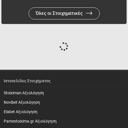
Όλες οι Στοιχηματικές
Ιστοσελίδες Στοιχήματος
Stoiximan Αξιολόγηση
Novibet Αξιολόγηση
Elabet Αξιολόγηση
Pamestoixima.gr Αξιολόγηση