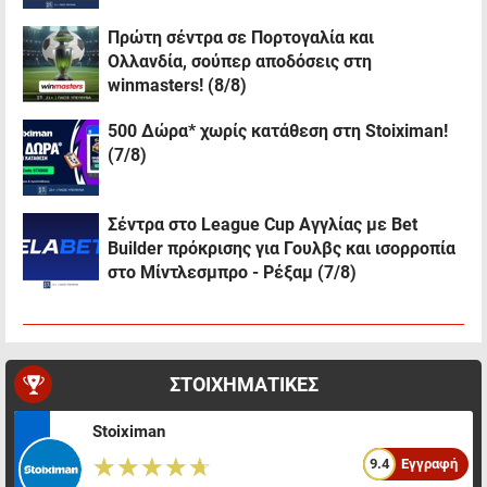
Πρώτη σέντρα σε Πορτογαλία και
Ολλανδία, σούπερ αποδόσεις στη
winmasters! (8/8)
500 Δώρα* χωρίς κατάθεση στη Stoiximan!
(7/8)
Σέντρα στο League Cup Αγγλίας με Bet
Builder πρόκρισης για Γουλβς και ισορροπία
στο Μίντλεσμπρο - Ρέξαμ (7/8)
ΣΤΟΙΧΗΜΑΤΙΚΕΣ
Stoiximan
☆☆☆☆☆
★★★★★
9.4
Εγγραφή