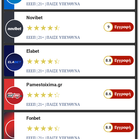
ΕΕΕΠ | 21+ | ΠΑΙΞΕ ΥΠΕΥΘΥΝΑ
Novibet
☆☆☆☆☆
★★★★★
9
Εγγραφή
ΕΕΕΠ | 21+ | ΠΑΙΞΕ ΥΠΕΥΘΥΝΑ
Elabet
☆☆☆☆☆
★★★★★
8.8
Εγγραφή
ΕΕΕΠ | 21+ | ΠΑΙΞΕ ΥΠΕΥΘΥΝΑ
Pamestoixima.gr
☆☆☆☆☆
★★★★★
8.6
Εγγραφή
ΕΕΕΠ | 21+ | ΠΑΙΞΕ ΥΠΕΥΘΥΝΑ
Fonbet
☆☆☆☆☆
★★★★★
8.8
Εγγραφή
ΕΕΕΠ | 21+ | ΠΑΙΞΕ ΥΠΕΥΘΥΝΑ