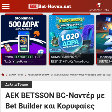
ΣΤΟΙΧΗΜΑΤΙΚΕΣ
Promo STX500✅ ΕΕΕΠ|21+
SUMMERAKI2026✅
Προσφορ
Παίξε Υπεύθυνα
ΕΕΕΠ|21+ Παίξε Υπεύθυνα
ΕΕΕΠ|21+
ΔΕΛΤΙΑ ΤΥΠΟΥ
ΑΕΚ BETSSON BC-ΝΑΝΤΕΡ ΜΕ BET BUILDER ΚΑΙ ΚΟΡΥΦΑΙΕΣ ΑΠΟΔΟΣΕΙΣ ΣΤΗΝ BETSSON 
Δελτία Τύπου
ΑΕΚ BETSSON BC-Ναντέρ με
Bet Builder και Κορυφαίες