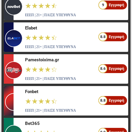
☆☆☆☆☆
★★★★★
9
Εγγραφή
ΕΕΕΠ | 21+ | ΠΑΙΞΕ ΥΠΕΥΘΥΝΑ
Elabet
☆☆☆☆☆
★★★★★
8.8
Εγγραφή
ΕΕΕΠ | 21+ | ΠΑΙΞΕ ΥΠΕΥΘΥΝΑ
Pamestoixima.gr
☆☆☆☆☆
★★★★★
8.6
Εγγραφή
ΕΕΕΠ | 21+ | ΠΑΙΞΕ ΥΠΕΥΘΥΝΑ
Fonbet
☆☆☆☆☆
★★★★★
8.8
Εγγραφή
ΕΕΕΠ | 21+ | ΠΑΙΞΕ ΥΠΕΥΘΥΝΑ
Bet365