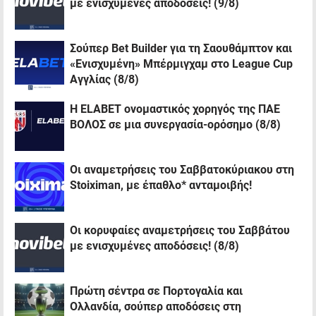
με ενισχυμένες αποδόσεις! (9/8)
Σούπερ Bet Builder για τη Σαουθάμπτον και
«Ενισχυμένη» Μπέρμιγχαμ στο League Cup
Αγγλίας (8/8)
Η ELABET ονομαστικός χορηγός της ΠΑΕ
ΒΟΛΟΣ σε μια συνεργασία-ορόσημο (8/8)
Οι αναμετρήσεις του Σαββατοκύριακου στη
Stoiximan, με έπαθλο* ανταμοιβής!
Oι κορυφαίες αναμετρήσεις του Σαββάτου
με ενισχυμένες αποδόσεις! (8/8)
Πρώτη σέντρα σε Πορτογαλία και
Ολλανδία, σούπερ αποδόσεις στη