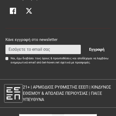
Κάνε εγγραφή στο newsletter
Εγγραφή
Ναι, έχω διαβάσει τους όρους & προυποθέσεις και αποδέχομαι να λαμβάνω
ενημερωτικά email από bet-hoven.net σχετικά με προσφορές.
21+ | ΑΡΜΟΔΙΟΣ ΡΥΘΜΙΣΤΗΣ ΕΕΕΠ | ΚΙΝΔΥΝΟΣ
ΕΘΙΣΜΟΥ & ΑΠΩΛΕΙΑΣ ΠΕΡΙΟΥΣΙΑΣ |
ΠΑΙΞΕ
ΥΠΕΥΘΥΝΑ