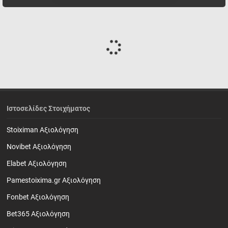
Ιστοσελίδες Στοιχήματος
Stoiximan Αξιολόγηση
Novibet Αξιολόγηση
Elabet Αξιολόγηση
Pamestoixima.gr Αξιολόγηση
Fonbet Αξιολόγηση
Bet365 Αξιολόγηση