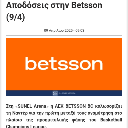
Αποδόσεις στην Betsson
(9/4)
09 Απριλίου 2025 - 09:03
Στη «SUNEL Arena» η ΑΕΚ BETSSON BC καλωσορίζει
τη Ναντέρ για την πρώτη μεταξύ τους αναμέτρηση στο
πλαίσιο της προημιτελικής φάσης του Basketball
Champions League.