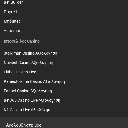
Bet Builder
Παρολί
Mπόμπες
Ασιατικά
Ιστοσελίδες Casino
Stoiximan Casino Αξιολόγηση
Novibet Casino Αξιολόγηση
Elabet Casino Live
Pamestoixima Casino Αξιολόγηση
Fonbet Casino Αξιολόγηση
Bet365 Casino Live Αξιολόγηση
N1 Casino Live Αξιολόγηση
Ακολουθήστε μας