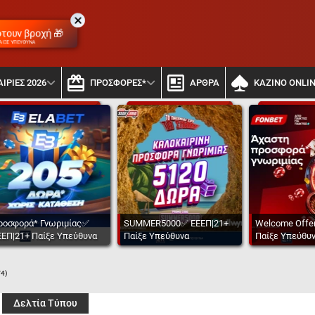
τουν βροχή 🎁
 ΠΑΙΞΕ ΥΠΕΥΘΥΝΑ
ΙΡΙΕΣ 2026
ΠΡΟΣΦΟΡΕΣ*
ΑΡΘΡΑ
ΚΑΖΙΝΟ ONLI
ροσφορά* Γνωριμίας✅
SUMMER5000✅ ΕΕΕΠ|21+
Welcome Offe
ΕΕΠ|21+ Παίξε Υπεύθυνα
Παίξε Υπεύθυνα
Παίξε Υπεύθυ
4)
Δελτία Τύπου