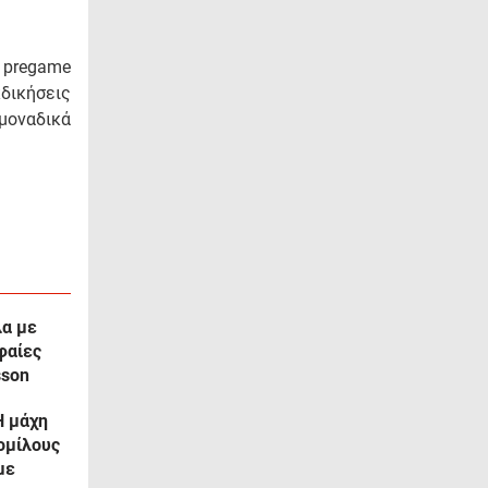
 pregame
κδικήσεις
 μοναδικά
λα με
φαίες
sson
Η μάχη
 ομίλους
με