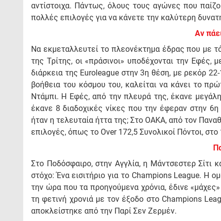
αντίστοιχα. Πάντως, όλους τους αγώνες που παίζ
πολλές επιλογές για να κάνετε την καλύτερη δυνατ
Aν πάε
Να εκμεταλλευτεί το πλεονέκτημα έδρας που με τό
της Τρίτης, οι «πράσινοι» υποδέχονται την Εφές, μ
διάρκεια της Euroleague στην 3η θέση, με ρεκόρ 22-
βοήθεια του κόσμου του, καλείται να κάνει το πρώ
Ντάμπι. Η Εφές, από την πλευρά της, έκανε μεγάλη
έκανε 8 διαδοχικές νίκες που την έφεραν στην 6η 
ήταν η τελευταία ήττα της; Στο ΟΑΚΑ, από τον Παναθ
επιλογές, όπως το Over 172,5 Συνολικοί Πόντοι, στο
Πα
Στο Ποδόσφαιρο, στην Αγγλία, η Μάντσεστερ Σίτι κα
στόχο: Ένα εισιτήριο για το Champions League. Η ομ
την ώρα που τα προηγούμενα χρόνια, έδινε «μάχες» 
τη φετινή χρονιά με τον έξοδο στο Champions Lea
αποκλείστηκε από την Παρί Σεν Ζερμέν.