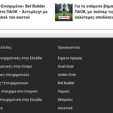
έπαθλο* ανταμοιβής
«Ενισχυμένο» Bet Builder
Για το επόμενο βήμα
Stoiximan! (6/8)
στο ΠΑΟΚ – Άντερλεχτ με
ΠΑΟΚ, με σούπερ τι
γκολ του καυτού
καλύτερες αποδόσει
Κωνσταντέλια (6/8)
winmasters! (6/8)
Σελίδες
Προγνωστικά
τοιχηματικές στην Ελλάδα
Σημείο Ημέρας
ματικές στην Κύπρο
Goal-Goal
ρες στοιχηματικές
Under/Over
* Στοιχηματικών
Bet Builder
στοίχημα στο ίντερνετ
Παρολί
στοιχηματική στην Ελλάδα
Mπόμπες
ία
Ασιατικά