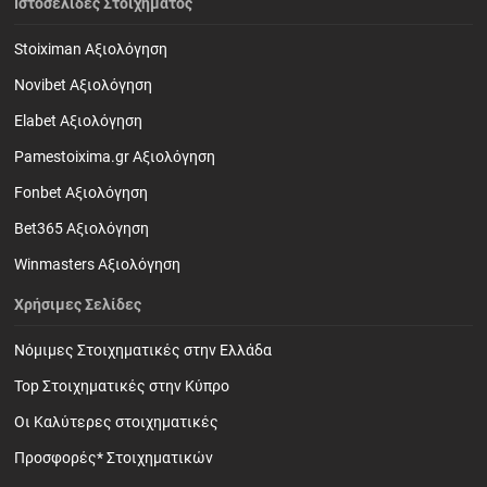
Ιστοσελίδες Στοιχήματος
Stoiximan Αξιολόγηση
Novibet Αξιολόγηση
Elabet Αξιολόγηση
Pamestoixima.gr Αξιολόγηση
Fonbet Αξιολόγηση
Bet365 Αξιολόγηση
Winmasters Αξιολόγηση
Χρήσιμες Σελίδες
Νόμιμες Στοιχηματικές στην Ελλάδα
Top Στοιχηματικές στην Κύπρο
Οι Καλύτερες στοιχηματικές
Προσφορές* Στοιχηματικών