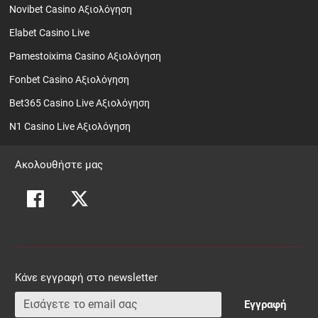
Novibet Casino Αξιολόγηση
Elabet Casino Live
Pamestoixima Casino Αξιολόγηση
Fonbet Casino Αξιολόγηση
Bet365 Casino Live Αξιολόγηση
N1 Casino Live Αξιολόγηση
Ακολουθήστε μας
Κάνε εγγραφή στο newsletter
Εγγραφή