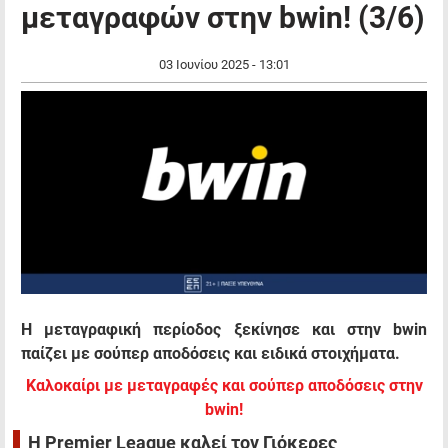
μεταγραφών στην bwin! (3/6)
03 Ιουνίου 2025 - 13:01
Η μεταγραφική περίοδος ξεκίνησε και στην bwin
παίζει με σούπερ αποδόσεις και ειδικά στοιχήματα.
Καλοκαίρι με μεταγραφές και σούπερ αποδόσεις στην
bwin!
Η Premier League καλεί τον Γιόκερες