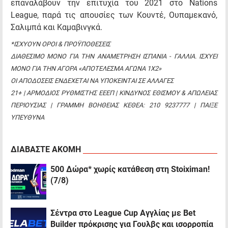
επαναλάβουν την επιτυχία του 2021 στο Nations
League, παρά τις απουσίες των Κουντέ, Ουπαμεκανό,
Σαλιμπά και Καμαβινγκά.
*ΙΣΧΥΟΥΝ ΟΡΟΙ & ΠΡΟΫΠΟΘΕΣΕΙΣ
ΔΙΑΘΕΣΙΜΟ ΜΟΝΟ ΓΙΑ ΤΗΝ ΑΝΑΜΕΤΡΗΣΗ ΙΣΠΑΝΙΑ - ΓΑΛΛΙΑ. ΙΣΧΥΕΙ
ΜΟΝΟ ΓΙΑ ΤΗΝ ΑΓΟΡΑ «ΑΠΟΤΕΛΕΣΜΑ ΑΓΩΝΑ 1Χ2»
ΟΙ ΑΠΟΔΟΣΕΙΣ ΕΝΔΕΧΕΤΑΙ ΝΑ ΥΠΟΚΕΙΝΤΑΙ ΣΕ ΑΛΛΑΓΕΣ
21+ | ΑΡΜΟΔΙΟΣ ΡΥΘΜΙΣΤΗΣ ΕΕΕΠ | ΚΙΝΔΥΝΟΣ ΕΘΙΣΜΟΥ & ΑΠΩΛΕΙΑΣ
ΠΕΡΙΟΥΣΙΑΣ | ΓΡΑΜΜΗ ΒΟΗΘΕΙΑΣ ΚΕΘΕΑ: 210 9237777 | ΠΑΙΞΕ
ΥΠΕΥΘΥΝΑ
ΔΙΑΒΑΣΤΕ ΑΚΟΜΗ
500 Δώρα* χωρίς κατάθεση στη Stoiximan!
(7/8)
Σέντρα στο League Cup Αγγλίας με Bet
Builder πρόκρισης για Γουλβς και ισορροπία