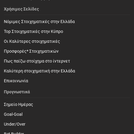
Χρήσιμες Σελίδες
Νόμιμες Στοιχηματικές στην Ελλάδα
Top Στοιχηματικές στην Κύπρο
Οι Καλύτερες στοιχηματικές
Προσφορές* Στοιχηματικών
Πως παίζω στοίχημα στο ίντερνετ
Καλύτερη στοιχηματική στην Ελλάδα
Επικοινωνία
Προγνωστικά
Σημείο Ημέρας
Goal-Goal
Under/Over