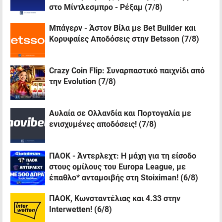
στο Μίντλεσμπρο - Ρέξαμ (7/8)
Μπάγερν - Άστον Βίλα με Bet Builder και
Κορυφαίες Αποδόσεις στην Betsson (7/8)
Crazy Coin Flip: Συναρπαστικό παιχνίδι από
την Evolution (7/8)
Αυλαία σε Ολλανδία και Πορτογαλία με
ενισχυμένες αποδόσεις! (7/8)
ΠΑΟΚ - Άντερλεχτ: Η μάχη για τη είσοδο
στους ομίλους του Europa League, με
έπαθλο* ανταμοιβής στη Stoiximan! (6/8)
ΠΑΟΚ, Κωνσταντέλιας και 4.33 στην
Interwetten! (6/8)