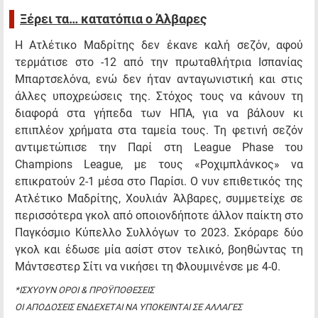
Ξέρει τα… κατατόπια ο Άλβαρες
Η Ατλέτικο Μαδρίτης δεν έκανε καλή σεζόν, αφού
τερμάτισε στο -12 από την πρωταθλήτρια Ισπανίας
Μπαρτσελόνα, ενώ δεν ήταν ανταγωνιστική και στις
άλλες υποχρεώσεις της. Στόχος τους να κάνουν τη
διαφορά στα γήπεδα των ΗΠΑ, για να βάλουν κι
επιπλέον χρήματα στα ταμεία τους. Τη φετινή σεζόν
αντιμετώπισε την Παρί στη League Phase του
Champions League, με τους «Ροχιμπλάνκος» να
επικρατούν 2-1 μέσα στο Παρίσι. Ο νυν επιθετικός της
Ατλέτικο Μαδρίτης, Χουλιάν Άλβαρες, συμμετείχε σε
περισσότερα γκολ από οποιονδήποτε άλλον παίκτη στο
Παγκόσμιο Κύπελλο Συλλόγων το 2023. Σκόραρε δύο
γκολ και έδωσε μία ασίστ στον τελικό, βοηθώντας τη
Μάντσεστερ Σίτι να νικήσει τη Φλουμινένσε με 4-0.
*ΙΣΧΥΟΥΝ ΟΡΟΙ & ΠΡΟΫΠΟΘΕΣΕΙΣ
ΟΙ ΑΠΟΔΟΣΕΙΣ ΕΝΔΕΧΕΤΑΙ ΝΑ ΥΠΟΚΕΙΝΤΑΙ ΣΕ ΑΛΛΑΓΕΣ