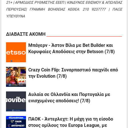
21+ | ΑΡΜΟΔΙΟΣ ΡΥΘΜΙΣΤΗΣ ΕΕΕΠ | ΚΙΝΔΥΝΟΣ ΕΘΙΣΜΟΥ & ΑΠΩΛΕΙΑΣ
ΠΕΡΙΟΥΣΙΑΣ| ΓΡΑΜΜΗ ΒΟΗΘΕΙΑΣ ΚΕΘΕΑ: 210 9237777 | ΠΑΙΞΕ
ΥΠΕΥΘΥΝΑ
ΔΙΑΒΑΣΤΕ ΑΚΟΜΗ
Μπάγερν - Άστον Βίλα με Bet Builder και
Κορυφαίες Αποδόσεις στην Betsson (7/8)
Crazy Coin Flip: Συναρπαστικό παιχνίδι από
την Evolution (7/8)
Αυλαία σε Ολλανδία και Πορτογαλία με
ενισχυμένες αποδόσεις! (7/8)
ΠΑΟΚ - Άντερλεχτ: Η μάχη για τη είσοδο
στους ομίλους του Europa League, με