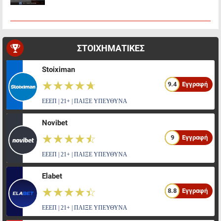
ΣΤΟΙΧΗΜΑΤΙΚΕΣ
Stoiximan
☆☆☆☆☆
★★★★★
9.4
Εγγραφή
ΕΕΕΠ | 21+ | ΠΑΙΞΕ ΥΠΕΥΘΥΝΑ
Novibet
☆☆☆☆☆
★★★★★
9
Εγγραφή
ΕΕΕΠ | 21+ | ΠΑΙΞΕ ΥΠΕΥΘΥΝΑ
Elabet
☆☆☆☆☆
★★★★★
8.8
Εγγραφή
ΕΕΕΠ | 21+ | ΠΑΙΞΕ ΥΠΕΥΘΥΝΑ