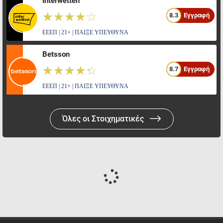
Interwetten
☆☆☆☆☆
★★★★★
8.3
Εγγραφή
ΕΕΕΠ | 21+ | ΠΑΙΞΕ ΥΠΕΥΘΥΝΑ
Betsson
☆☆☆☆☆
★★★★★
8.7
Εγγραφή
ΕΕΕΠ | 21+ | ΠΑΙΞΕ ΥΠΕΥΘΥΝΑ
Όλες οι Στοιχηματικές