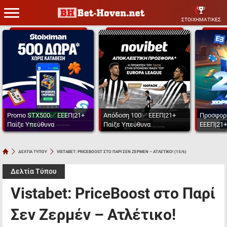
ΣΤΟΙΧΗΜΑΤΙΚΕΣ
Promo STX500✅ ΕΕΕΠ|21+
Απόδοση 100✅ ΕΕΕΠ|21+
Προσφορ
Παίξε Υπεύθυνα
Παίξε Υπεύθυνα
ΕΕΕΠ|21+
ΔΕΛΤΙΑ ΤΥΠΟΥ
VISTABET: PRICEBOOST ΣΤΟ ΠΑΡΙ ΣΕΝ ΖΕΡΜΕΝ – ΑΤΛΕΤΙΚΟ! (15/6)
Δελτία Τύπου
Vistabet: PriceBoost στο Παρί
Σεν Ζερμέν – Ατλέτικο!