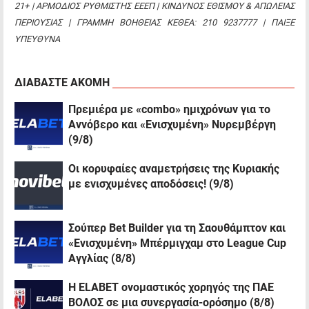
21+ | ΑΡΜΟΔΙΟΣ ΡΥΘΜΙΣΤΗΣ ΕΕΕΠ | ΚΙΝΔΥΝΟΣ ΕΘΙΣΜΟΥ & ΑΠΩΛΕΙΑΣ
ΠΕΡΙΟΥΣΙΑΣ | ΓΡΑΜΜΗ ΒΟΗΘΕΙΑΣ ΚΕΘΕΑ: 210 9237777 | ΠΑΙΞΕ
ΥΠΕΥΘΥΝΑ
ΔΙΑΒΑΣΤΕ ΑΚΟΜΗ
Πρεμιέρα με «combo» ημιχρόνων για το
Αννόβερο και «Ενισχυμένη» Νυρεμβέργη
(9/8)
Oι κορυφαίες αναμετρήσεις της Κυριακής
με ενισχυμένες αποδόσεις! (9/8)
Σούπερ Bet Builder για τη Σαουθάμπτον και
«Ενισχυμένη» Μπέρμιγχαμ στο League Cup
Αγγλίας (8/8)
Η ELABET ονομαστικός χορηγός της ΠΑΕ
ΒΟΛΟΣ σε μια συνεργασία-ορόσημο (8/8)