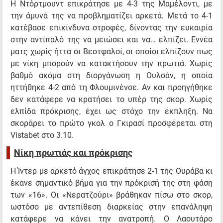
Η Ντόρτμουντ επικράτησε με 4-3 της Μαμέλοντι, με
την άμυνά της να προβληματίζει αρκετά. Μετά το 4-1
κατέβασε επικίνδυνα στροφές, δίνοντας την ευκαιρία
στην αντίπαλό της να μειώσει και να… ελπίζει. Εννέα
ματς χωρίς ήττα οι Βεστφαλοί, οι οποίοι ελπίζουν πως
με νίκη μπορούν να κατακτήσουν την πρωτιά. Χωρίς
βαθμό ακόμα στη διοργάνωση η Ουλσάν, η οποία
ηττήθηκε 4-2 από τη Φλουμινένσε. Αν και προηγήθηκε
δεν κατάφερε να κρατήσει το υπέρ της σκορ. Χωρίς
ελπίδα πρόκρισης, έχει ως στόχο την έκπληξη. Να
σκοράρει το πρώτο γκολ ο Γκιρασί προσφέρεται στη
Vistabet στο 3.10.
Νίκη πρωτιάς και πρόκρισης
Η Ίντερ με αρκετό άγχος επικράτησε 2-1 της Ουράβα κι
έκανε σημαντικό βήμα για την πρόκρισή της στη φάση
των «16». Οι «Νερατζούρι» βράθηκαν πίσω στο σκορ,
ωστόσο με αντεπίθεση διαρκείας στην επανάληψη
κατάφερε να κάνει την ανατροπή. Ο Λαουτάρο