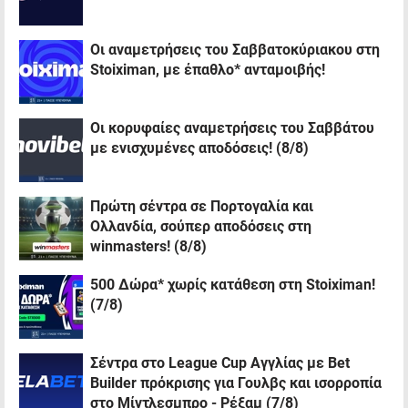
Οι αναμετρήσεις του Σαββατοκύριακου στη
Stoiximan, με έπαθλο* ανταμοιβής!
Oι κορυφαίες αναμετρήσεις του Σαββάτου
με ενισχυμένες αποδόσεις! (8/8)
Πρώτη σέντρα σε Πορτογαλία και
Ολλανδία, σούπερ αποδόσεις στη
winmasters! (8/8)
500 Δώρα* χωρίς κατάθεση στη Stoiximan!
(7/8)
Σέντρα στο League Cup Αγγλίας με Bet
Builder πρόκρισης για Γουλβς και ισορροπία
στο Μίντλεσμπρο - Ρέξαμ (7/8)