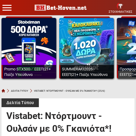
ΣΤΟΙΧΗΜΑΤΙΚΕΣ
Promo STX500✅ ΕΕΕΠ|21+
SUMMERAKI2026✅
Προσφορ
Παίξε Υπεύθυνα
ΕΕΕΠ|21+ Παίξε Υπεύθυνα
ΕΕΕΠ|21+
ΔΕΛΤΙΑ ΤΥΠΟΥ
VISTABET: ΝΤΟΡΤΜΟΥΝΤ - ΟΥΛΣΑΝ ΜΕ 0% ΓΚΑΝΙΟΤΑ*! (25/6)
Δελτία Τύπου
Vistabet: Ντόρτμουντ -
Ουλσάν με 0% Γκανιότα*!