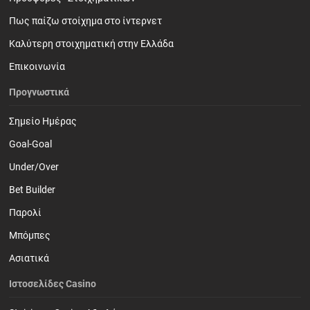
Πως παίζω στοίχημα στο ίντερνετ
Καλύτερη στοιχηματική στην Ελλάδα
Επικοινωνία
Προγνωστικά
Σημείο Ημέρας
Goal-Goal
Under/Over
Bet Builder
Παρολί
Mπόμπες
Ασιατικά
Ιστοσελίδες Casino