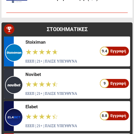
ΣΤΟΙΧΗΜΑΤΙΚΕΣ
Stoiximan
☆☆☆☆☆
★★★★★
9.4
Εγγραφή
ΕΕΕΠ | 21+ | ΠΑΙΞΕ ΥΠΕΥΘΥΝΑ
Novibet
☆☆☆☆☆
★★★★★
9
Εγγραφή
ΕΕΕΠ | 21+ | ΠΑΙΞΕ ΥΠΕΥΘΥΝΑ
Elabet
☆☆☆☆☆
★★★★★
8.8
Εγγραφή
ΕΕΕΠ | 21+ | ΠΑΙΞΕ ΥΠΕΥΘΥΝΑ