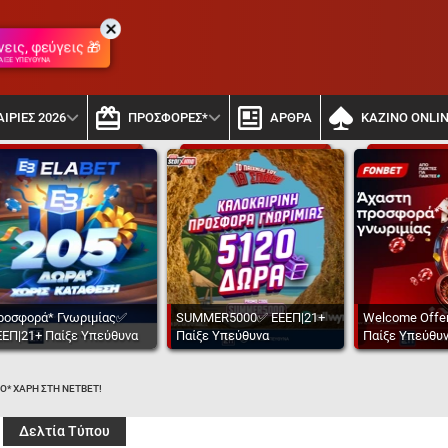
νεις, φεύγεις 🎁
 ΠΑΙΞΕ ΥΠΕΥΘΥΝΑ
ΙΡΙΕΣ 2026
ΠΡΟΣΦΟΡΕΣ*
ΑΡΘΡΑ
ΚΑΖΙΝΟ ONLI
ροσφορά* Γνωριμίας✅
SUMMER5000✅ ΕΕΕΠ|21+
Welcome Offe
ΕΕΠ|21+ Παίξε Υπεύθυνα
Παίξε Υπεύθυνα
Παίξε Υπεύθυ
Ο* ΧΑΡΗ ΣΤΗ NETBET!
Δελτία Τύπου