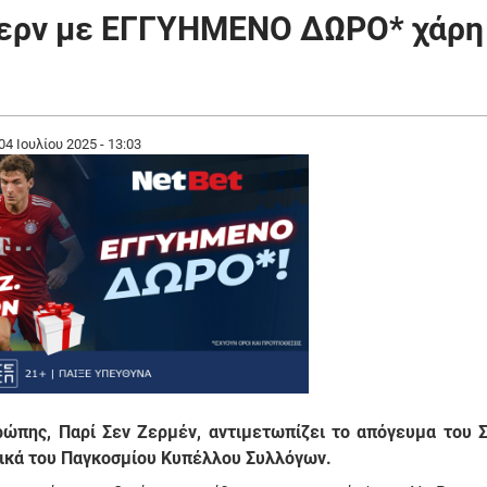
γερν με ΕΓΓΥΗΜΕΝΟ ΔΩΡΟ* χάρη
04 Ιουλίου 2025 - 13:03
ώπης, Παρί Σεν Ζερμέν, αντιμετωπίζει το απόγευμα του 
ελικά του Παγκοσμίου Κυπέλλου Συλλόγων.