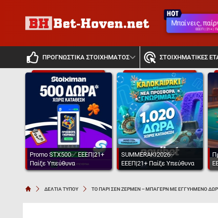
Μπαίνεις, παίρ
ΕΕΕΠ | 21+ |
ΠΡΟΓΝΩΣΤΙΚΑ ΣΤΟΙΧΗΜΑΤΟΣ
ΣΤΟΙΧΗΜΑΤΙΚΕΣ ΕΤΑ
Promo STX500✅ ΕΕΕΠ|21+
SUMMERAKI2026✅
Π
Παίξε Υπεύθυνα
ΕΕΕΠ|21+ Παίξε Υπεύθυνα
Ε
ΔΕΛΤΙΑ ΤΥΠΟΥ
ΤΟ ΠΑΡΙ ΣΕΝ ΖΕΡΜΕΝ – ΜΠΑΓΕΡΝ ΜΕ ΕΓΓΥΗΜΕΝΟ ΔΩΡ