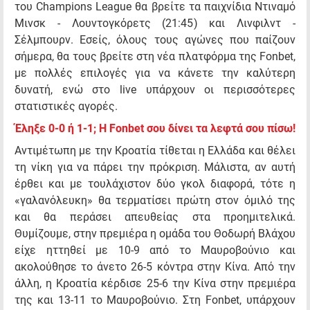
του Champions League θα βρείτε τα παιχνίδια Ντιναμό
Μινσκ - Λουντογκόρετς (21:45) και Λινφιλντ -
Σέλμπουρν. Εσείς, όλους τους αγώνες που παίζουν
σήμερα, θα τους βρείτε στη νέα πλατφόρμα της Fonbet,
με πολλές επιλογές για να κάνετε την καλύτερη
δυνατή, ενώ στο live υπάρχουν οι περισσότερες
στατιστικές αγορές.
Έληξε 0-0 ή 1-1; Η Fonbet σου δίνει τα λεφτά σου πίσω!
Αντιμέτωπη με την Κροατία τίθεται η Ελλάδα και θέλει
τη νίκη για να πάρει την πρόκριση. Μάλιστα, αν αυτή
έρθει και με τουλάχιστον δύο γκολ διαφορά, τότε η
«γαλανόλευκη» θα τερματίσει πρώτη στον όμιλό της
και θα περάσει απευθείας στα προημιτελικά.
Θυμίζουμε, στην πρεμιέρα η ομάδα του Θοδωρή Βλάχου
είχε ηττηθεί με 10-9 από το Μαυροβούνιο και
ακολούθησε το άνετο 26-5 κόντρα στην Κίνα. Από την
άλλη, η Κροατία κέρδισε 25-6 την Κίνα στην πρεμιέρα
της και 13-11 το Μαυροβούνιο. Στη Fonbet, υπάρχουν