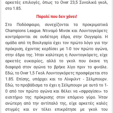
αρκετές επιλογές, όπως το Over 23,5 Συνολικά γκολ,
στο 1.85.
Παρολί που δεν χάνει!
Στο Ποδόσφαιρο, συνεχίζονται τα προκριματικά
Champions League. Ντιναμό Μινσκ και Λουντογκόρετς
κοντράρονται σε ουδέτερη έδρα, στην Ουγγαρία. Η
ομάδα από τη Βουλγαρία έχει τον πρώτο λόγο για την
πρόκριση, έχοντας κερδίσει με 1-0 τον πρώτο αγώνα,
στην έδρα της. Ήταν καλύτερη η Λουντογκόρετς, είχε
αρκετές ευκαιρίες, αλλά το γκολ που έκανε τη
διαφορά στον αγώνα το βρήκε λίγο πριν το φινάλε.
Εδώ, το Over 1,5 Γκολ Λουντογκόρετς προσφέρεται στο
1.85. Επίσης, υπάρχει και το Λίνφιλντ - Σέλμπουρν.
Εδώ, το προβάδισμα το έχει η Σέλμπουρν με αυτό το 1-
0 από τον πρώτο αγώνα και θέλει να «σφραγίσει» το
εισιτήριο της πρόκρισης στον επόμενο γύρο. Ήταν
ανώτερη από την αντίπαλό της, είχε αρκετές καλές
στιγμές και εν τέλει επικράτησε με γκολ του