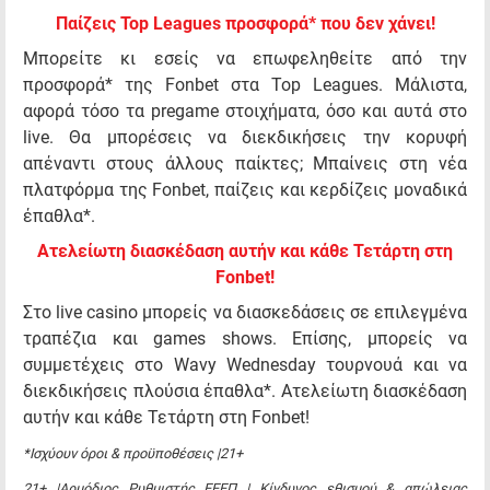
Παίζεις
Top
Leagues προσφορά* που δεν χάνει!
Μπορείτε κι εσείς να επωφεληθείτε από την
προσφορά* της Fonbet στα Top Leagues. Μάλιστα,
αφορά τόσο τα pregame στοιχήματα, όσο και αυτά στο
live. Θα μπορέσεις να διεκδικήσεις την κορυφή
απέναντι στους άλλους παίκτες; Μπαίνεις στη νέα
πλατφόρμα της Fonbet, παίζεις και κερδίζεις μοναδικά
έπαθλα*.
Ατελείωτη διασκέδαση αυτήν και κάθε Τετάρτη στη
Fonbet!
Στο live casino μπορείς να διασκεδάσεις σε επιλεγμένα
τραπέζια και games shows. Επίσης, μπορείς να
συμμετέχεις στο Wavy Wednesday τουρνουά και να
διεκδικήσεις πλούσια έπαθλα*. Ατελείωτη διασκέδαση
αυτήν και κάθε Τετάρτη στη Fonbet!
*Ισχύουν όροι & προϋποθέσεις |21+
21+ |Αρμόδιος Ρυθμιστής ΕΕΕΠ | Κίνδυνος εθισμού & απώλειας