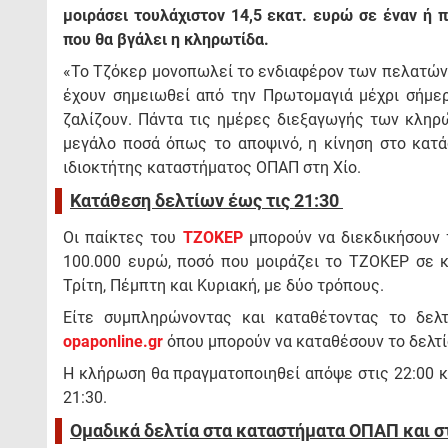
μοιράσει τουλάχιστον 14,5 εκατ. ευρώ σε έναν ή
που θα βγάλει η κληρωτίδα.
«Το Τζόκερ μονοπωλεί το ενδιαφέρον των πελατών 
έχουν σημειωθεί από την Πρωτομαγιά μέχρι σήμε
ζαλίζουν. Πάντα τις ημέρες διεξαγωγής των κληρώ
μεγάλο ποσά όπως το αποψινό, η κίνηση στο κατά
ιδιοκτήτης καταστήματος ΟΠΑΠ στη Χίο.
Κατάθεση δελτίων έως τις 21:30
Οι παίκτες του
ΤΖΟΚΕΡ
μπορούν να διεκδικήσουν 
100.000 ευρώ, ποσό που μοιράζει το ΤΖΟΚΕΡ σε κ
Τρίτη, Πέμπτη και Κυριακή, με δύο τρόπους.
Είτε συμπληρώνοντας και καταθέτοντας το δελ
opaponline.gr
όπου μπορούν να καταθέσουν το δελτί
Η κλήρωση θα πραγματοποιηθεί απόψε στις 22:00 κ
21:30.
Ομαδικά δελτία στα καταστήματα ΟΠΑΠ και στ