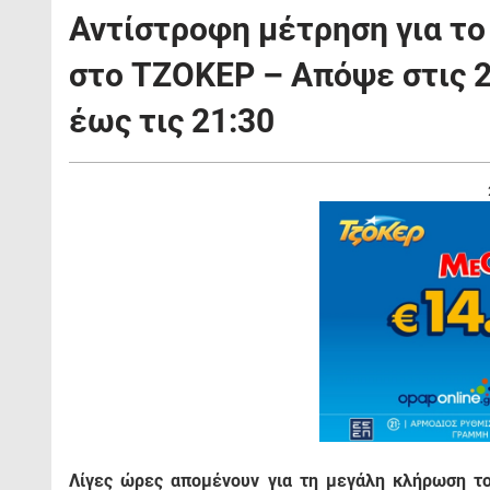
Αντίστροφη μέτρηση για το
στο ΤΖΟΚΕΡ – Απόψε στις 
έως τις 21:30
Λίγες ώρες απομένουν για τη μεγάλη κλήρωση το