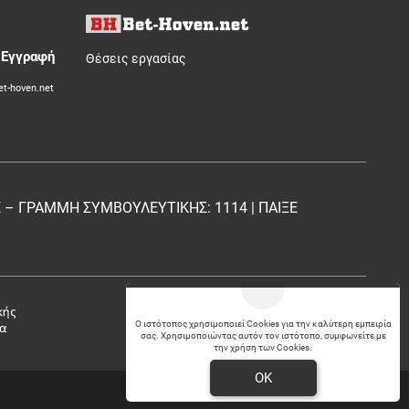
Εγγραφή
Θέσεις εργασίας
t-hoven.net
 – ΓΡΑΜΜΗ ΣΥΜΒΟΥΛΕΥΤΙΚΗΣ: 1114 |
ΠΑΙΞΕ
Ο ιστότοπος χρησιμοποιεί Cookies για την καλύτερη εμπειρία
σας. Χρησιμοποιώντας αυτόν τον ιστότοπο, συμφωνείτε με
την χρήση των Cookies.
OK