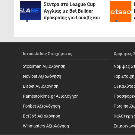
Σέντρα στο League Cup
Αγγλίας με Bet Builder
πρόκρισης για Γουλβς και
ισορροπία στο Μίντλεσμπρο
- Ρέξαμ (7/8)
Ιστοσελίδες Στοιχήματος
Χρήσιμες 
Stoiximan Αξιολόγηση
Νόμιμες Σ
Novibet Αξιολόγηση
Top Στοιχη
Elabet Αξιολόγηση
Οι Καλύτε
Pamestoixima.gr Αξιολόγηση
Προσφορές
Fonbet Αξιολόγηση
Πως παίζω 
Bet365 Αξιολόγηση
Καλύτερη 
Winmasters Αξιολόγηση
Επικοινων