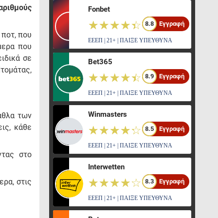
αριθμούς
Fonbet
☆☆☆☆☆
★★★★★
8.8
Εγγραφή
 ποτ, που
ΕΕΕΠ | 21+ | ΠΑΙΞΕ ΥΠΕΥΘΥΝΑ
μερα που
ειδικά σε
Bet365
τομάτας,
☆☆☆☆☆
★★★★★
8.9
Εγγραφή
ΕΕΕΠ | 21+ | ΠΑΙΞΕ ΥΠΕΥΘΥΝΑ
Winmasters
αθλα των
ις, κάθε
☆☆☆☆☆
★★★★★
8.5
Εγγραφή
ΕΕΕΠ | 21+ | ΠΑΙΞΕ ΥΠΕΥΘΥΝΑ
ντας στο
Interwetten
☆☆☆☆☆
★★★★★
ερα, στις
8.3
Εγγραφή
ΕΕΕΠ | 21+ | ΠΑΙΞΕ ΥΠΕΥΘΥΝΑ