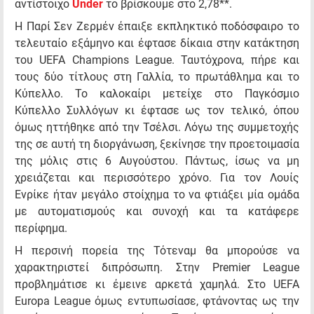
αντίστοιχο
Under
το βρίσκουμε στο 2,78**.
Η Παρί Σεν Ζερμέν έπαιξε εκπληκτικό ποδόσφαιρο το
τελευταίο εξάμηνο και έφτασε δίκαια στην κατάκτηση
του UEFA Champions League. Ταυτόχρονα, πήρε και
τους δύο τίτλους στη Γαλλία, το πρωτάθλημα και το
Κύπελλο. Το καλοκαίρι μετείχε στο Παγκόσμιο
Κύπελλο Συλλόγων κι έφτασε ως τον τελικό, όπου
όμως ηττήθηκε από την Τσέλσι. Λόγω της συμμετοχής
της σε αυτή τη διοργάνωση, ξεκίνησε την προετοιμασία
της μόλις στις 6 Αυγούστου. Πάντως, ίσως να μη
χρειάζεται και περισσότερο χρόνο. Για τον Λουίς
Ενρίκε ήταν μεγάλο στοίχημα το να φτιάξει μία ομάδα
με αυτοματισμούς και συνοχή και τα κατάφερε
περίφημα.
Η περσινή πορεία της Τότεναμ θα μπορούσε να
χαρακτηριστεί διπρόσωπη. Στην Premier League
προβλημάτισε κι έμεινε αρκετά χαμηλά. Στο UEFA
Europa League όμως εντυπωσίασε, φτάνοντας ως την