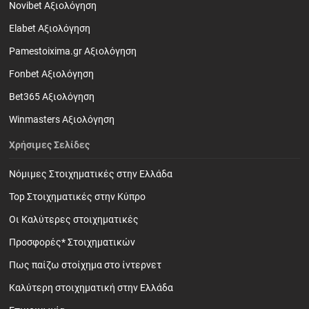
Novibet Αξιολόγηση
Elabet Αξιολόγηση
Pamestoixima.gr Αξιολόγηση
Fonbet Αξιολόγηση
Bet365 Αξιολόγηση
Winmasters Αξιολόγηση
Χρήσιμες Σελίδες
Νόμιμες Στοιχηματικές στην Ελλάδα
Top Στοιχηματικές στην Κύπρο
Οι Καλύτερες στοιχηματικές
Προσφορές* Στοιχηματικών
Πως παίζω στοίχημα στο ίντερνετ
Καλύτερη στοιχηματική στην Ελλάδα