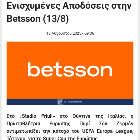
Ενισχυμένες Αποδόσεις στην
Betsson (13/8)
13 Αυγούστου 2025 - 09:06
Στο «Stadio Friuli» στο Ούντινε της Ιταλίας, η
Πρωταθλήτρια Ευρώπης Παρί Σεν Ζερμέν
αντιμετωπίζει την κάτοχο του UEFA Europa League,
Τότεναμ, για το Super Cup της Ευρώπης.