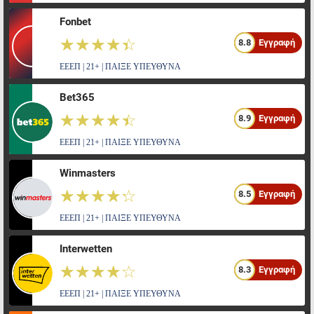
Fonbet
☆☆☆☆☆
★★★★★
8.8
Εγγραφή
ΕΕΕΠ | 21+ | ΠΑΙΞΕ ΥΠΕΥΘΥΝΑ
Bet365
☆☆☆☆☆
★★★★★
8.9
Εγγραφή
ΕΕΕΠ | 21+ | ΠΑΙΞΕ ΥΠΕΥΘΥΝΑ
Winmasters
☆☆☆☆☆
★★★★★
8.5
Εγγραφή
ΕΕΕΠ | 21+ | ΠΑΙΞΕ ΥΠΕΥΘΥΝΑ
Interwetten
☆☆☆☆☆
★★★★★
8.3
Εγγραφή
ΕΕΕΠ | 21+ | ΠΑΙΞΕ ΥΠΕΥΘΥΝΑ