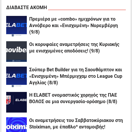
ΔΙΑΒΑΣΤΕ ΑΚΟΜΗ
Πρεμιέρα με «combo» ημιχρόνων για το
Αννόβερο και «Ενισχυμένη» Νυρεμβέργη
(9/8)
Oι κορυφαίες αναμετρήσεις της Κυριακής
με ενισχυμένες αποδόσεις! (9/8)
Σούπερ Bet Builder για τη Σαουθάμπτον και
«Ενισχυμένη» Μπέρμιγχαμ στο League Cup
Αγγλίας (8/8)
Η ELABET ονομαστικός χορηγός της ΠΑΕ
ΒΟΛΟΣ σε μια συνεργασία-ορόσημο (8/8)
Οι αναμετρήσεις του Σαββατοκύριακου στη
Stoiximan, με έπαθλο* ανταμοιβής!