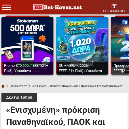
ΣΤΟΙΧΗΜΑΤΙΚΕΣ
Promo STX500✅ ΕΕΕΠ|21+
SUMMERAKI2026✅
Προσφορ
Παίξε Υπεύθυνα
ΕΕΕΠ|21+ Παίξε Υπεύθυνα
ΕΕΕΠ|21+
ΔΕΛΤΙΑ ΤΥΠΟΥ
«ΕΝΙΣΧΥΜΕΝΗ» ΠΡΟΚΡΙΣΗ ΠΑΝΑΘΗΝΑΙΚΟΥ, ΠΑΟΚ ΚΑΙ ΑΕΚ ΣΤΟ PAMESTOIXIMA.GR
Δελτία Τύπου
«Ενισχυμένη» πρόκριση
Παναθηναϊκού, ΠΑΟΚ και