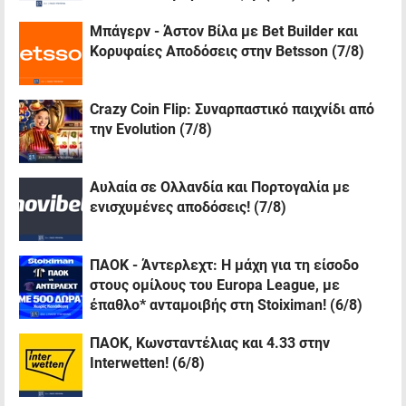
Μπάγερν - Άστον Βίλα με Bet Builder και
Κορυφαίες Αποδόσεις στην Betsson (7/8)
Crazy Coin Flip: Συναρπαστικό παιχνίδι από
την Evolution (7/8)
Αυλαία σε Ολλανδία και Πορτογαλία με
ενισχυμένες αποδόσεις! (7/8)
ΠΑΟΚ - Άντερλεχτ: Η μάχη για τη είσοδο
στους ομίλους του Europa League, με
έπαθλο* ανταμοιβής στη Stoiximan! (6/8)
ΠΑΟΚ, Κωνσταντέλιας και 4.33 στην
Interwetten! (6/8)