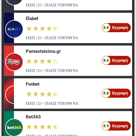
ΕΕΕΠ | 21+ | ΠΑΙΞΕ ΥΠΕΥΘΥΝΑ
Elabet
☆☆☆☆☆
★★★★★
8.8
Εγγραφή
ΕΕΕΠ | 21+ | ΠΑΙΞΕ ΥΠΕΥΘΥΝΑ
Pamestoixima.gr
☆☆☆☆☆
★★★★★
8.6
Εγγραφή
ΕΕΕΠ | 21+ | ΠΑΙΞΕ ΥΠΕΥΘΥΝΑ
Fonbet
☆☆☆☆☆
★★★★★
8.8
Εγγραφή
ΕΕΕΠ | 21+ | ΠΑΙΞΕ ΥΠΕΥΘΥΝΑ
Bet365
☆☆☆☆☆
★★★★★
8.9
Εγγραφή