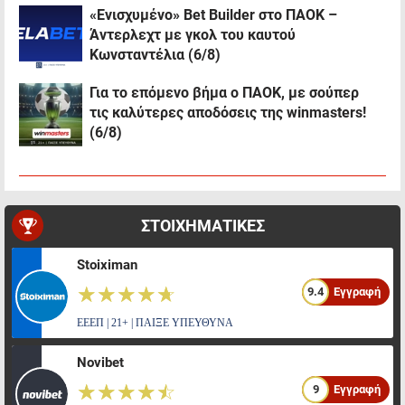
«Ενισχυμένο» Bet Builder στο ΠΑΟΚ –
Άντερλεχτ με γκολ του καυτού
Κωνσταντέλια (6/8)
Για το επόμενο βήμα ο ΠΑΟΚ, με σούπερ
τις καλύτερες αποδόσεις της winmasters!
(6/8)
ΣΤΟΙΧΗΜΑΤΙΚΕΣ
Stoiximan
☆☆☆☆☆
★★★★★
9.4
Εγγραφή
ΕΕΕΠ | 21+ | ΠΑΙΞΕ ΥΠΕΥΘΥΝΑ
Novibet
☆☆☆☆☆
★★★★★
9
Εγγραφή