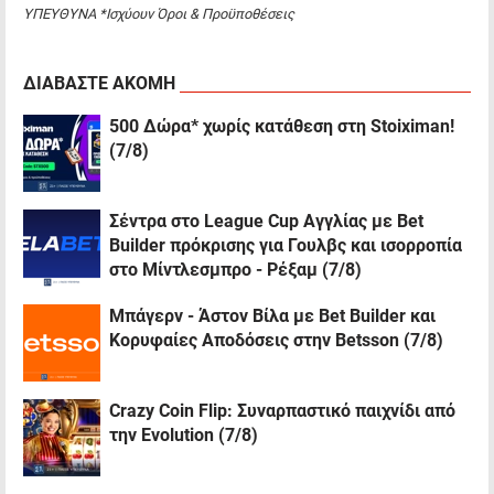
ΥΠΕΥΘΥΝΑ *Ισχύουν Όροι & Προϋποθέσεις
ΔΙΑΒΑΣΤΕ ΑΚΟΜΗ
500 Δώρα* χωρίς κατάθεση στη Stoiximan!
(7/8)
Σέντρα στο League Cup Αγγλίας με Bet
Builder πρόκρισης για Γουλβς και ισορροπία
στο Μίντλεσμπρο - Ρέξαμ (7/8)
Μπάγερν - Άστον Βίλα με Bet Builder και
Κορυφαίες Αποδόσεις στην Betsson (7/8)
Crazy Coin Flip: Συναρπαστικό παιχνίδι από
την Evolution (7/8)