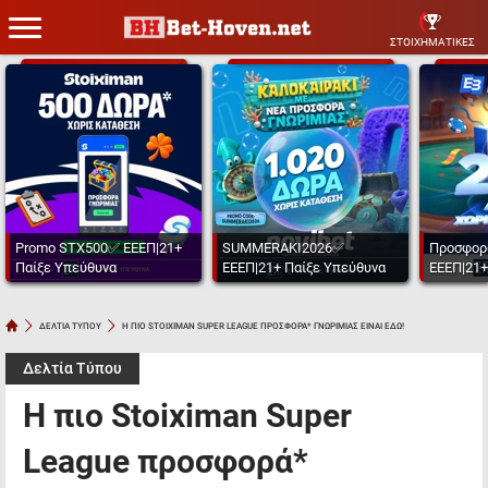
ΣΤΟΙΧΗΜΑΤΙΚΕΣ
Promo STX500✅ ΕΕΕΠ|21+
SUMMERAKI2026✅
Προσφορ
Παίξε Υπεύθυνα
ΕΕΕΠ|21+ Παίξε Υπεύθυνα
ΕΕΕΠ|21+
ΔΕΛΤΙΑ ΤΥΠΟΥ
Η ΠΙΟ STOIXIMAN SUPER LEAGUE ΠΡΟΣΦΟΡΑ* ΓΝΩΡΙΜΙΑΣ ΕΙΝΑΙ ΕΔΩ!
Δελτία Τύπου
Η πιο Stoiximan Super
League προσφορά*