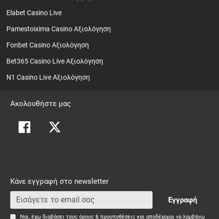
Elabet Casino Live
Pamestoixima Casino Αξιολόγηση
Fonbet Casino Αξιολόγηση
Bet365 Casino Live Αξιολόγηση
N1 Casino Live Αξιολόγηση
Ακολουθήστε μας
Κάνε εγγραφή στο newsletter
Εγγραφή
Ναι, έχω διαβάσει τους όρους & προυποθέσεις και αποδέχομαι να λαμβάνω