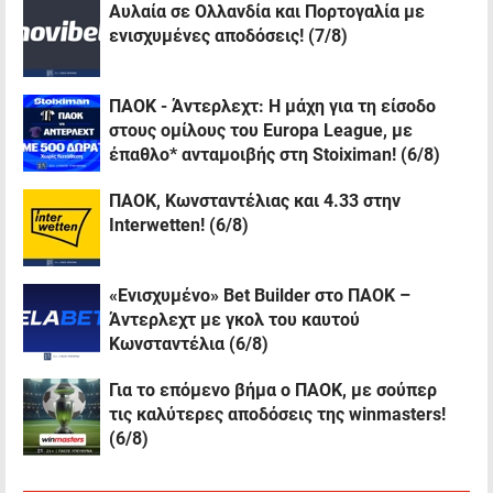
Αυλαία σε Ολλανδία και Πορτογαλία με
ενισχυμένες αποδόσεις! (7/8)
ΠΑΟΚ - Άντερλεχτ: Η μάχη για τη είσοδο
στους ομίλους του Europa League, με
έπαθλο* ανταμοιβής στη Stoiximan! (6/8)
ΠΑΟΚ, Κωνσταντέλιας και 4.33 στην
Interwetten! (6/8)
«Ενισχυμένο» Bet Builder στο ΠΑΟΚ –
Άντερλεχτ με γκολ του καυτού
Κωνσταντέλια (6/8)
Για το επόμενο βήμα ο ΠΑΟΚ, με σούπερ
τις καλύτερες αποδόσεις της winmasters!
(6/8)