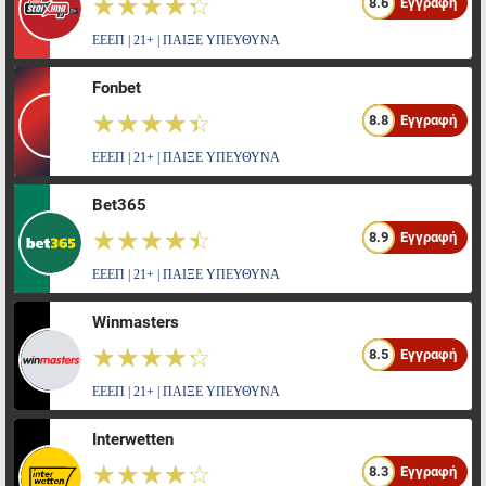
☆☆☆☆☆
★★★★★
8.6
Εγγραφή
ΕΕΕΠ | 21+ | ΠΑΙΞΕ ΥΠΕΥΘΥΝΑ
Fonbet
☆☆☆☆☆
★★★★★
8.8
Εγγραφή
ΕΕΕΠ | 21+ | ΠΑΙΞΕ ΥΠΕΥΘΥΝΑ
Bet365
☆☆☆☆☆
★★★★★
8.9
Εγγραφή
ΕΕΕΠ | 21+ | ΠΑΙΞΕ ΥΠΕΥΘΥΝΑ
Winmasters
☆☆☆☆☆
★★★★★
8.5
Εγγραφή
ΕΕΕΠ | 21+ | ΠΑΙΞΕ ΥΠΕΥΘΥΝΑ
Interwetten
☆☆☆☆☆
★★★★★
8.3
Εγγραφή