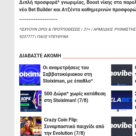
Διπλή προσφορά* γνωριμίας,
Boost
νίκης στα παρο
νέο
Bet
Builder
και Ατζέντα καθημερινών προσφορώ
---------------------
*ΙΣΧΥΟΥΝ ΟΡΟΙ & ΠΡΟΫΠΟΘΕΣΕΙΣ | 21+ | ΑΡΜΟΔΙΟΣ ΡΥΘΜΙΣΤΗΣ
9237777 | ΠΑΙΞΕ ΥΠΕΥΘΥΝΑ
ΔΙΑΒΑΣΤΕ ΑΚΟΜΗ
Οι αναμετρήσεις του
Σαββατοκύριακου στη
Stoiximan, με έπαθλο*
ανταμοιβής!
500 Δώρα* χωρίς κατάθεση
στη Stoiximan! (7/8)
Crazy Coin Flip:
Συναρπαστικό παιχνίδι από
την Evolution (7/8)