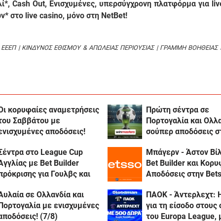
λί*,
Cash
Out
, Ενισχυμένες, υπερσύγχρονη πλατφόρμα για
liv
ν* στο
live
casino
, μόνο στη
NetBet
!
 ΕΕΕΠ | ΚΙΝΔΥΝΟΣ ΕΘΙΣΜΟΥ & ΑΠΩΛΕΙΑΣ ΠΕΡΙΟΥΣΙΑΣ | ΓΡΑΜΜΗ ΒΟΗΘΕΙΑΣ 
Oι κορυφαίες αναμετρήσεις
Πρώτη σέντρα σε
του Σαββάτου με
Πορτογαλία και Ολλα
ενισχυμένες αποδόσεις!
σούπερ αποδόσεις σ
(8/8)
winmasters! (8/8)
Σέντρα στο League Cup
Μπάγερν - Άστον Βί
Αγγλίας με Bet Builder
Bet Builder και Κορυ
πρόκρισης για Γουλβς και
Αποδόσεις στην Bet
ισορροπία στο Μίντλεσμπρο
(7/8)
Αυλαία σε Ολλανδία και
ΠΑΟΚ - Άντερλεχτ: 
- Ρέξαμ (7/8)
Πορτογαλία με ενισχυμένες
για τη είσοδο στους
αποδόσεις! (7/8)
του Europa League, 