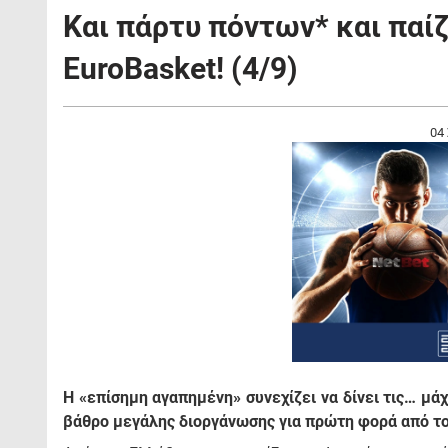
Και πάρτυ πόντων* και παίζ
EuroBasket! (4/9)
04 
Η «επίσημη αγαπημένη» συνεχίζει να δίνει τις… μά
βάθρο μεγάλης διοργάνωσης για πρώτη φορά από το 