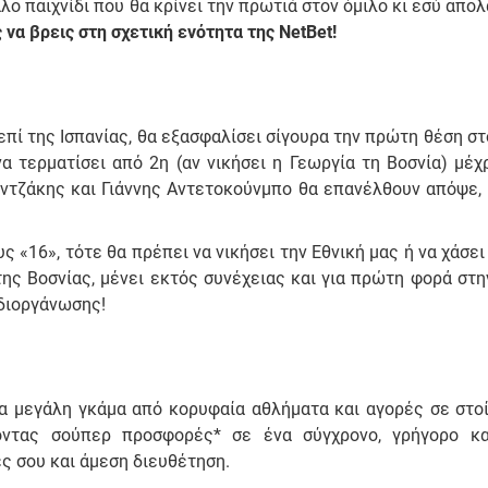
λο παιχνίδι που θα κρίνει την πρωτιά στον όμιλο κι εσύ απο
να βρεις στη σχετική ενότητα της
NetBet
!
 επί της Ισπανίας, θα εξασφαλίσει σίγουρα την πρώτη θέση σ
α τερματίσει από 2η (αν νικήσει η Γεωργία τη Βοσνία) μέχρ
εντζάκης και Γιάννης Αντετοκούνμπο θα επανέλθουν απόψε,
υς «16», τότε θα πρέπει να νικήσει την Εθνική μας ή να χάσει
της Βοσνίας, μένει εκτός συνέχειας και για πρώτη φορά στη
 διοργάνωσης!
ια μεγάλη γκάμα από κορυφαία αθλήματα και αγορές σε στο
νοντας σούπερ προσφορές* σε ένα σύγχρονο, γρήγορο κα
ς σου και άμεση διευθέτηση.