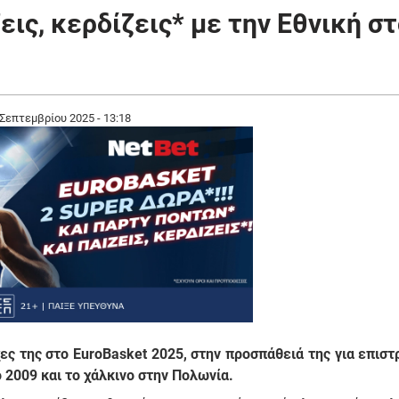
εις, κερδίζεις* με την Εθνική σ
Σεπτεμβρίου 2025 - 13:18
χες της στο EuroBasket 2025, στην προσπάθειά της για επισ
2009 και το χάλκινο στην Πολωνία.