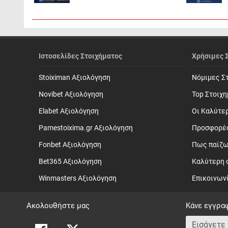
Ιστοσελίδες Στοιχήματος
Χρήσιμες 
Stoiximan Αξιολόγηση
Νόμιμες Σ
Novibet Αξιολόγηση
Top Στοιχη
Elabet Αξιολόγηση
Οι Καλύτε
Pamestoixima.gr Αξιολόγηση
Προσφορές
Fonbet Αξιολόγηση
Πως παίζω 
Bet365 Αξιολόγηση
Καλύτερη 
Winmasters Αξιολόγηση
Επικοινων
Ακολουθήστε μας
Κάνε εγγραφ