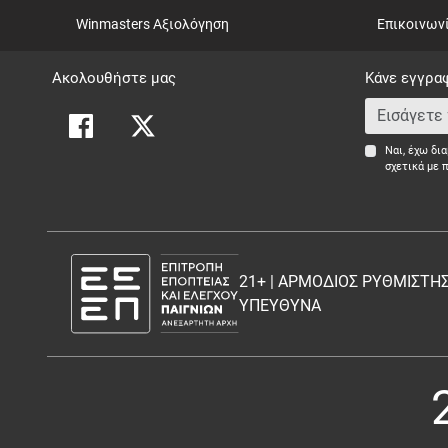
Winmasters Αξιολόγηση
Επικοινων
Ακολουθήστε μας
Κάνε εγγραφ
Ναι, έχω δι
σχετικά με 
21+ | ΑΡΜΟΔΙΟΣ ΡΥΘΜΙΣΤΗΣ
ΥΠΕΥΘΥΝΑ