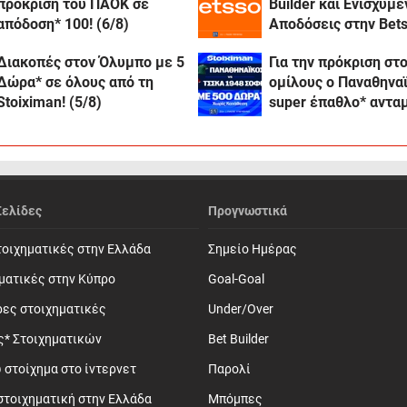
πρόκριση του ΠΑΟΚ σε
Builder και Ενισχυμέ
απόδοση* 100! (6/8)
Αποδόσεις στην Bet
(6/8)
Διακοπές στον Όλυμπο με 5
Για την πρόκριση στ
Δώρα* σε όλους από τη
ομίλους ο Παναθηνα
Stoiximan! (5/8)
super έπαθλο* ανταμ
(5/8)
Σελίδες
Προγνωστικά
τοιχηματικές στην Ελλάδα
Σημείο Ημέρας
ματικές στην Κύπρο
Goal-Goal
ρες στοιχηματικές
Under/Over
* Στοιχηματικών
Bet Builder
στοίχημα στο ίντερνετ
Παρολί
στοιχηματική στην Ελλάδα
Mπόμπες