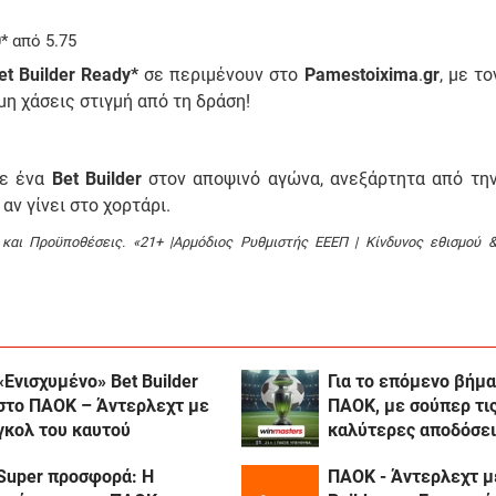
* από 5.75
et Builder Ready*
σε περιμένουν στο
Pamestoixima
.
gr
, με το
μη χάσεις στιγμή από τη δράση!
 με ένα
Bet Builder
στον αποψινό αγώνα, ανεξάρτητα από την
 αν γίνει στο χορτάρι.
ι και Προϋποθέσεις. «21+ |Αρμόδιος Ρυθμιστής ΕΕΕΠ | Κίνδυνος εθισμού 
«Ενισχυμένο» Bet Builder
Για το επόμενο βήμα
στο ΠΑΟΚ – Άντερλεχτ με
ΠΑΟΚ, με σούπερ τι
γκολ του καυτού
καλύτερες αποδόσει
Κωνσταντέλια (6/8)
winmasters! (6/8)
Super προσφορά: Η
ΠΑΟΚ - Άντερλεχτ μ