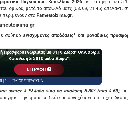
ριματικά
Παγκοσμίου Κυπέλλου 2026
με το εμφατικό 5-1
του ομίλου, μετά το αποψινό ματς (08/09, 21:45) απέναντι 
σε περιμένουν στο
Pamestoixima.
gr
.
amestoixima.gr
ε σούπερ
ενισχυμένες αποδόσεις
* και
μοναδικές προσφο
νή Προσφορά Γνωριμίας με 3110 Δώρα* ΟΛΑ Χωρίς
Κατάθεση & 2010 extra Δώρα*!
EΓΓΡΑΦΗ
Π | 21+ | ΠΑΙΞΕ ΥΠΕΥΘΥΝΑ
me scorer & Ελλάδα νίκη σε απόδοση 5.30* (από 4.50)
, μ
 οδηγήσει την ομάδα σε δεύτερη συνεχόμενη επιτυχία. Ακόμη