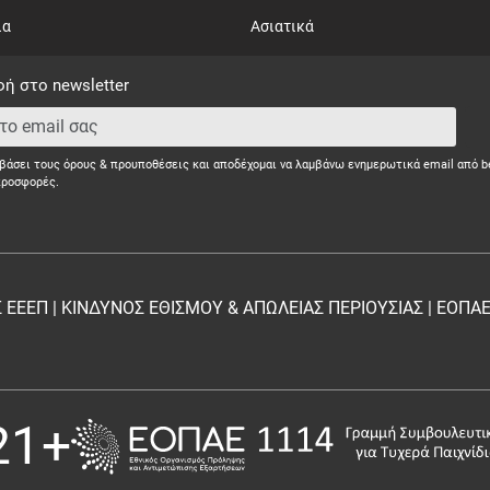
ία
Ασιατικά
ή στο newsletter
αβάσει τους όρους & προυποθέσεις και αποδέχομαι να λαμβάνω ενημερωτικά email από be
προσφορές.
 ΕΕΕΠ | ΚΙΝΔΥΝΟΣ ΕΘΙΣΜΟΥ & ΑΠΩΛΕΙΑΣ ΠΕΡΙΟΥΣΙΑΣ |
ΕΟΠΑΕ
21+