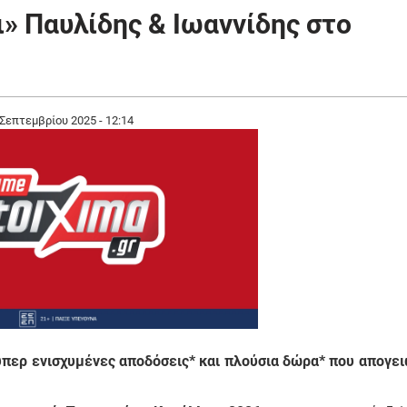
ι» Παυλίδης & Ιωαννίδης στο
Σεπτεμβρίου 2025 - 12:14
ύπερ ενισχυμένες αποδόσεις* και πλούσια δώρα* που απογε