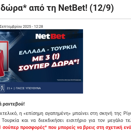
δώρα* από τη NetBet! (12/9)
Σεπτεμβρίου 2025 - 12:28
ά ραντεβού!
ιτελικό, η «επίσημη αγαπημένη» μπαίνει στη σκηνή της Ρίγ
 Τουρκία και να διεκδικήσει εισιτήριο για τον μεγάλο τε
1 σούπερ προσφορές* που μπορείς να βρεις στη σχετική εν