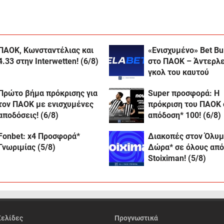
ΠΑΟΚ, Κωνσταντέλιας και
«Ενισχυμένο» Bet Bu
4.33 στην Interwetten! (6/8)
στο ΠΑΟΚ – Άντερλε
γκολ του καυτού
Κωνσταντέλια (6/8)
Πρώτο βήμα πρόκρισης για
Super προσφορά: Η
τον ΠΑΟΚ με ενισχυμένες
πρόκριση του ΠΑΟΚ 
αποδόσεις! (6/8)
απόδοση* 100! (6/8)
Fonbet: x4 Προσφορά*
Διακοπές στον Όλυμ
Γνωριμίας (5/8)
Δώρα* σε όλους από
Stoiximan! (5/8)
Σελίδες
Προγνωστικά