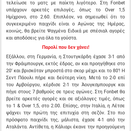
τελείωσε το ματς με παίκτη λιγότερο. Στη Fonbet
υπάρχουν αρκετές επιλογές, όπως το Over 1,5
Ημίχρονο, στο 2.60. Επιπλέον, να σημειωθεί ότι το
συγκεκριμένο παιχνίδι είναι ο Αγώνας της Ημέρας,
κοινώς, θα βρείτε Ψαγμένα Ειδικά με σπέσιαλ αγορές
και αποδόσεις για όλα τα γούστα.
Παρολί που δεν χάνει!
Εξάλλου, στη Γερμανία, η Στουτγκάρδη έχασε 3-1 από
την Φράιμπουργκ, εκτός έδρας, αν και προηγήθηκε στο
20’ και βρισκόταν μπροστά στο σκορ μέχρι και το 80’! Η
Σεντ Πάουλι πήρε και δεύτερη νίκη. Μετά το 2-0 επί
του Αμβούργου, κέρδισε 2-1 την Άουγκσμπουργκ και
πήγε στους 7 βαθμούς σε τρεις αγώνες. Στη Fonbet θα
βρείτε αρκετές αγορές και σε αξιόλογες τιμές, όπως
το 1 & Over 1,5, στο 2.00. Επίσης, στην Ιταλία, η Λέτσε
ψάχνει την πρώτη της επιτυχία στη σεζόν. Στο πιο
πρόσφατο παιχνίδι της, μάλιστα, έχασε 4-1 από την
Αταλάντα. Αντίθετα, η Κάλιαρι έκανε την προηγούμενη