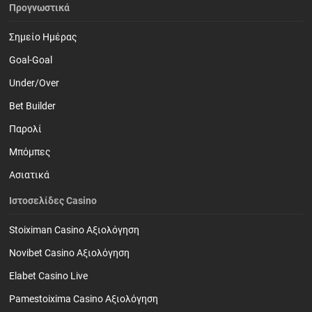
Προγνωστικά
Σημείο Ημέρας
Goal-Goal
Under/Over
Bet Builder
Παρολί
Mπόμπες
Ασιατικά
Ιστοσελίδες Casino
Stoiximan Casino Αξιολόγηση
Novibet Casino Αξιολόγηση
Elabet Casino Live
Pamestoixima Casino Αξιολόγηση