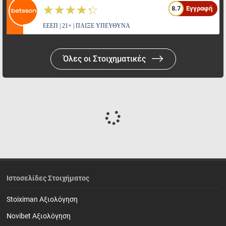
☆☆☆☆☆
★★★★★
8.7
Εγγραφή
ΕΕΕΠ | 21+ | ΠΑΙΞΕ ΥΠΕΥΘΥΝΑ
Όλες οι Στοιχηματικές
Ιστοσελίδες Στοιχήματος
Stoiximan Αξιολόγηση
Novibet Αξιολόγηση