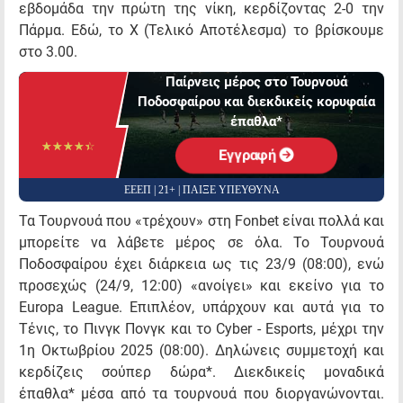
εβδομάδα την πρώτη της νίκη, κερδίζοντας 2-0 την
Πάρμα. Εδώ, το Χ (Τελικό Αποτέλεσμα) το βρίσκουμε
στο 3.00.
Παίρνεις μέρος στο Τουρνουά
Ποδοσφαίρου και διεκδικείς κορυφαία
έπαθλα*
☆☆☆☆☆
★★★★★
Εγγραφή
ΕΕΕΠ | 21+ | ΠΑΙΞΕ ΥΠΕΥΘΥΝΑ
Τα Τουρνουά που «τρέχουν» στη Fonbet είναι πολλά και
μπορείτε να λάβετε μέρος σε όλα. Το Τουρνουά
Ποδοσφαίρου έχει διάρκεια ως τις 23/9 (08:00), ενώ
προσεχώς (24/9, 12:00) «ανοίγει» και εκείνο για το
Europa League. Επιπλέον, υπάρχουν και αυτά για το
Τένις, το Πινγκ Πονγκ και το Cyber - Esports, μέχρι την
1η Οκτωβρίου 2025 (08:00). Δηλώνεις συμμετοχή και
κερδίζεις σούπερ δώρα*. Διεκδικείς μοναδικά
έπαθλα* μέσα από τα τουρνουά που διοργανώνονται.