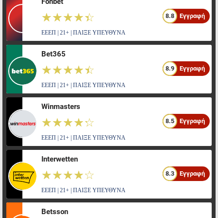
Fonbet
☆☆☆☆☆
★★★★★
8.8
Εγγραφή
ΕΕΕΠ | 21+ | ΠΑΙΞΕ ΥΠΕΥΘΥΝΑ
Bet365
☆☆☆☆☆
★★★★★
8.9
Εγγραφή
ΕΕΕΠ | 21+ | ΠΑΙΞΕ ΥΠΕΥΘΥΝΑ
Winmasters
☆☆☆☆☆
★★★★★
8.5
Εγγραφή
ΕΕΕΠ | 21+ | ΠΑΙΞΕ ΥΠΕΥΘΥΝΑ
Interwetten
☆☆☆☆☆
★★★★★
8.3
Εγγραφή
ΕΕΕΠ | 21+ | ΠΑΙΞΕ ΥΠΕΥΘΥΝΑ
Betsson