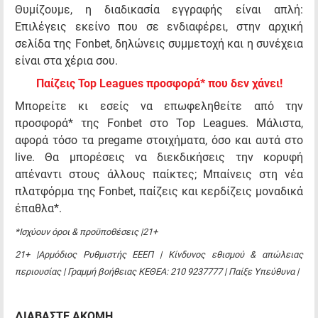
Θυμίζουμε, η διαδικασία εγγραφής είναι απλή:
Επιλέγεις εκείνο που σε ενδιαφέρει, στην αρχική
σελίδα της Fonbet, δηλώνεις συμμετοχή και η συνέχεια
είναι στα χέρια σου.
Παίζεις
Top
Leagues προσφορά* που δεν χάνει!
Μπορείτε κι εσείς να επωφεληθείτε από την
προσφορά* της Fonbet στο Top Leagues. Μάλιστα,
αφορά τόσο τα pregame στοιχήματα, όσο και αυτά στο
live. Θα μπορέσεις να διεκδικήσεις την κορυφή
απέναντι στους άλλους παίκτες; Μπαίνεις στη νέα
πλατφόρμα της Fonbet, παίζεις και κερδίζεις μοναδικά
έπαθλα*.
*Ισχύουν όροι & προϋποθέσεις |21+
21+ |Αρμόδιος Ρυθμιστής ΕΕΕΠ | Κίνδυνος εθισμού & απώλειας
περιουσίας | Γραμμή βοήθειας ΚΕΘΕΑ: 210 9237777 | Παίξε Υπεύθυνα |
ΔΙΑΒΑΣΤΕ ΑΚΟΜΗ