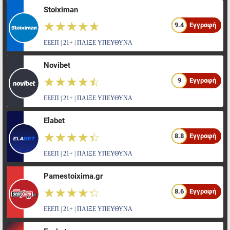
Stoiximan
☆☆☆☆☆
★★★★★
9.4
Εγγραφή
ΕΕΕΠ | 21+ | ΠΑΙΞΕ ΥΠΕΥΘΥΝΑ
Novibet
☆☆☆☆☆
★★★★★
9
Εγγραφή
ΕΕΕΠ | 21+ | ΠΑΙΞΕ ΥΠΕΥΘΥΝΑ
Elabet
☆☆☆☆☆
★★★★★
8.8
Εγγραφή
ΕΕΕΠ | 21+ | ΠΑΙΞΕ ΥΠΕΥΘΥΝΑ
Pamestoixima.gr
☆☆☆☆☆
★★★★★
8.6
Εγγραφή
ΕΕΕΠ | 21+ | ΠΑΙΞΕ ΥΠΕΥΘΥΝΑ