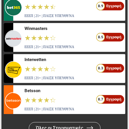
☆☆☆☆☆
★★★★★
8.9
Εγγραφή
ΕΕΕΠ | 21+ | ΠΑΙΞΕ ΥΠΕΥΘΥΝΑ
Winmasters
☆☆☆☆☆
★★★★★
8.5
Εγγραφή
ΕΕΕΠ | 21+ | ΠΑΙΞΕ ΥΠΕΥΘΥΝΑ
Interwetten
☆☆☆☆☆
★★★★★
8.3
Εγγραφή
ΕΕΕΠ | 21+ | ΠΑΙΞΕ ΥΠΕΥΘΥΝΑ
Betsson
☆☆☆☆☆
★★★★★
8.7
Εγγραφή
ΕΕΕΠ | 21+ | ΠΑΙΞΕ ΥΠΕΥΘΥΝΑ
Όλες οι Στοιχηματικές