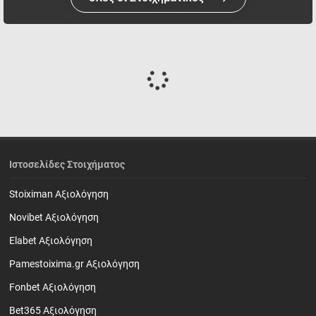
Ιστοσελίδες Στοιχήματος
Stoiximan Αξιολόγηση
Novibet Αξιολόγηση
Elabet Αξιολόγηση
Pamestoixima.gr Αξιολόγηση
Fonbet Αξιολόγηση
Bet365 Αξιολόγηση