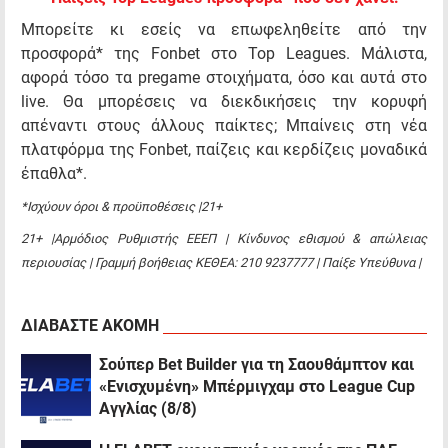
Μπορείτε κι εσείς να επωφεληθείτε από την
προσφορά* της Fonbet στο Top Leagues. Μάλιστα,
αφορά τόσο τα pregame στοιχήματα, όσο και αυτά στο
live. Θα μπορέσεις να διεκδικήσεις την κορυφή
απέναντι στους άλλους παίκτες; Μπαίνεις στη νέα
πλατφόρμα της Fonbet, παίζεις και κερδίζεις μοναδικά
έπαθλα*.
*Ισχύουν όροι & προϋποθέσεις |21+
21+ |Αρμόδιος Ρυθμιστής ΕΕΕΠ | Κίνδυνος εθισμού & απώλειας
περιουσίας | Γραμμή βοήθειας ΚΕΘΕΑ: 210 9237777 | Παίξε Υπεύθυνα |
ΔΙΑΒΑΣΤΕ ΑΚΟΜΗ
Σούπερ Bet Builder για τη Σαουθάμπτον και
«Ενισχυμένη» Μπέρμιγχαμ στο League Cup
Αγγλίας (8/8)