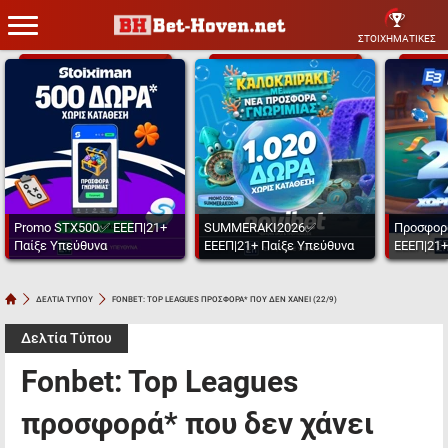
ΣΤΟΙΧΗΜΑΤΙΚΕΣ
Promo STX500✅ ΕΕΕΠ|21+
SUMMERAKI2026✅
Προσφορ
Παίξε Υπεύθυνα
ΕΕΕΠ|21+ Παίξε Υπεύθυνα
ΕΕΕΠ|21+
ΔΕΛΤΙΑ ΤΥΠΟΥ
FONBET: TOP LEAGUES ΠΡΟΣΦΟΡΑ* ΠΟΥ ΔΕΝ ΧΑΝΕΙ (22/9)
Δελτία Τύπου
Fonbet: Top Leagues
προσφορά* που δεν χάνει