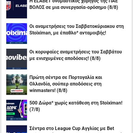
Η ELABET ονομαστικός χορηγός της ΠΑΕ
ΒΟΛΟΣ σε μια συνεργασία-ορόσημο (8/8)
Οι αναμετρήσεις του Σαββατοκύριακου στη
Stoiximan, με έπαθλο* ανταμοιβής!
Oι κορυφαίες αναμετρήσεις του Σαββάτου
με ενισχυμένες αποδόσεις! (8/8)
Πρώτη σέντρα σε Πορτογαλία και
Ολλανδία, σούπερ αποδόσεις στη
winmasters! (8/8)
500 Δώρα* χωρίς κατάθεση στη Stoiximan!
(7/8)
Σέντρα στο League Cup Αγγλίας με Bet