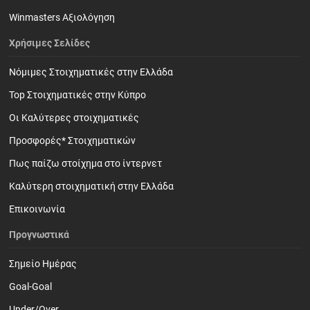
Winmasters Αξιολόγηση
Χρήσιμες Σελίδες
Νόμιμες Στοιχηματικές στην Ελλάδα
Top Στοιχηματικές στην Κύπρο
Οι Καλύτερες στοιχηματικές
Προσφορές* Στοιχηματικών
Πως παίζω στοίχημα στο ίντερνετ
Καλύτερη στοιχηματική στην Ελλάδα
Επικοινωνία
Προγνωστικά
Σημείο Ημέρας
Goal-Goal
Under/Over