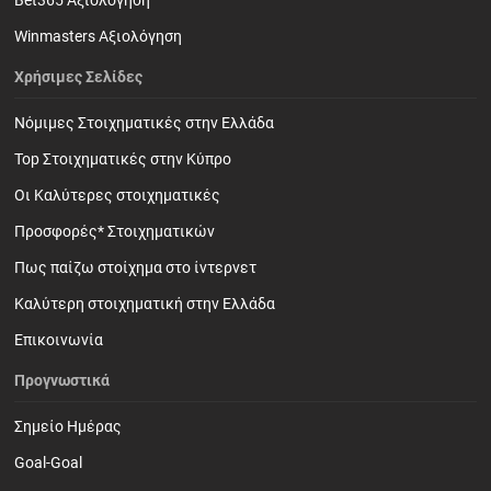
Bet365 Αξιολόγηση
Winmasters Αξιολόγηση
Χρήσιμες Σελίδες
Νόμιμες Στοιχηματικές στην Ελλάδα
Top Στοιχηματικές στην Κύπρο
Οι Καλύτερες στοιχηματικές
Προσφορές* Στοιχηματικών
Πως παίζω στοίχημα στο ίντερνετ
Καλύτερη στοιχηματική στην Ελλάδα
Επικοινωνία
Προγνωστικά
Σημείο Ημέρας
Goal-Goal