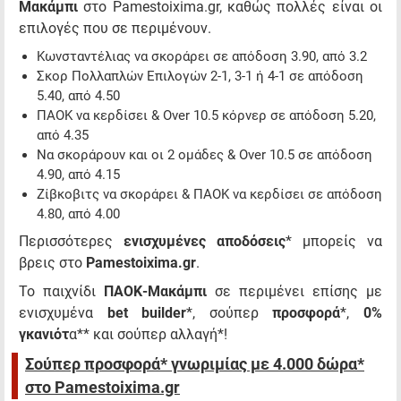
Μακάμπι
στο Pamestoixima.gr, καθώς πολλές είναι οι
επιλογές που σε περιμένουν.
Κωνσταντέλιας να σκοράρει σε απόδοση 3.90, από 3.2
Σκορ Πολλαπλών Επιλογών 2-1, 3-1 ή 4-1 σε απόδοση
5.40, από 4.50
ΠΑΟΚ να κερδίσει & Over 10.5 κόρνερ σε απόδοση 5.20,
από 4.35
Να σκοράρουν και οι 2 ομάδες & Over 10.5 σε απόδοση
4.90, από 4.15
Ζίβκοβιτς να σκοράρει & ΠΑΟΚ να κερδίσει σε απόδοση
4.80, από 4.00
Περισσότερες
ενισχυμένες
αποδόσεις
* μπορείς να
βρεις στο
Pamestoixima
.gr
.
Το παιχνίδι
ΠΑΟΚ-Μακάμπι
σε περιμένει επίσης με
ενισχυμένα
bet
builder
*, σούπερ
προσφορά
*,
0%
γκανιότ
α** και σούπερ αλλαγή*!
Σούπερ προσφορά* γνωριμίας με 4.000 δώρα*
στο Pamestoixima.gr