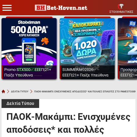
ΣΤΟΙΧΗΜΑΤΙΚΕΣ
Promo STX500✅ ΕΕΕΠ|21+
SUMMERAKI2026✅
Προσφορ
Παίξε Υπεύθυνα
ΕΕΕΠ|21+ Παίξε Υπεύθυνα
ΕΕΕΠ|21+
ΔΕΛΤΙΑ ΤΥΠΟΥ
ΠΑΟΚ-ΜΑΚΑΜΠΙ: ΕΝΙΣΧΥΜΕΝΕΣ ΑΠΟΔΟΣΕΙΣ* ΚΑΙ ΠΟΛΛΕΣ ΕΠΙΛΟΓΕΣ ΣΤΟ PAMESTOIXIM
Δελτία Τύπου
ΠΑΟΚ-Μακάμπι: Ενισχυμένες
αποδόσεις* και πολλές