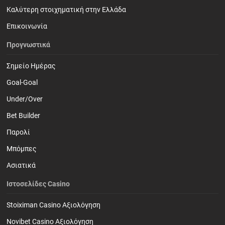
Καλύτερη στοιχηματική στην Ελλάδα
Επικοινωνία
Προγνωστικά
Σημείο Ημέρας
Goal-Goal
Under/Over
Bet Builder
Παρολί
Mπόμπες
Ασιατικά
Ιστοσελίδες Casino
Stoiximan Casino Αξιολόγηση
Novibet Casino Αξιολόγηση