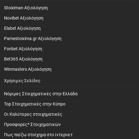
Stoiximan Αξιολόγηση
Novibet Αξιολόγηση
Elabet Αξιολόγηση
Pamestoixima.gr Αξιολόγηση
Fonbet Αξιολόγηση
Bet365 Αξιολόγηση
Winmasters Αξιολόγηση
Χρήσιμες Σελίδες
Νόμιμες Στοιχηματικές στην Ελλάδα
Top Στοιχηματικές στην Κύπρο
Οι Καλύτερες στοιχηματικές
Προσφορές* Στοιχηματικών
Πως παίζω στοίχημα στο ίντερνετ