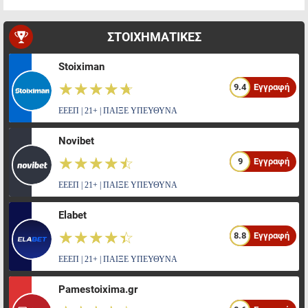
ΣΤΟΙΧΗΜΑΤΙΚΕΣ
Stoiximan
☆☆☆☆☆
★★★★★
9.4
Εγγραφή
ΕΕΕΠ | 21+ | ΠΑΙΞΕ ΥΠΕΥΘΥΝΑ
Novibet
☆☆☆☆☆
★★★★★
9
Εγγραφή
ΕΕΕΠ | 21+ | ΠΑΙΞΕ ΥΠΕΥΘΥΝΑ
Elabet
☆☆☆☆☆
★★★★★
8.8
Εγγραφή
ΕΕΕΠ | 21+ | ΠΑΙΞΕ ΥΠΕΥΘΥΝΑ
Pamestoixima.gr