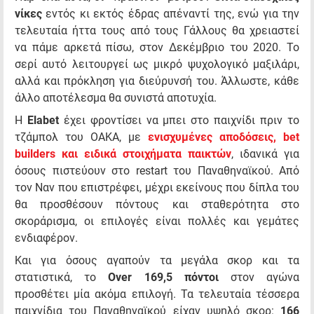
νίκες
εντός κι εκτός έδρας απέναντί της, ενώ για την
τελευταία ήττα τους από τους Γάλλους θα χρειαστεί
να πάμε αρκετά πίσω, στον Δεκέμβριο του 2020. Το
σερί αυτό λειτουργεί ως μικρό ψυχολογικό μαξιλάρι,
αλλά και πρόκληση για διεύρυνσή του. Άλλωστε, κάθε
άλλο αποτέλεσμα θα συνιστά αποτυχία.
Η
Elabet
έχει φροντίσει να μπει στο παιχνίδι πριν το
τζάμπολ του ΟΑΚΑ, με
ενισχυμένες αποδόσεις, bet
builders και ειδικά στοιχήματα παικτών
, ιδανικά για
όσους πιστεύουν στο restart του Παναθηναϊκού. Από
τον Ναν που επιστρέφει, μέχρι εκείνους που δίπλα του
θα προσθέσουν πόντους και σταθερότητα στο
σκοράρισμα, οι επιλογές είναι πολλές και γεμάτες
ενδιαφέρον.
Και για όσους αγαπούν τα μεγάλα σκορ και τα
στατιστικά, το
Over 169,5 πόντοι
στον αγώνα
προσθέτει μία ακόμα επιλογή. Τα τελευταία τέσσερα
παιχνίδια του Παναθηναϊκού είχαν υψηλό σκορ:
166