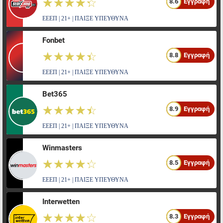
☆☆☆☆☆
★★★★★
8.6
Εγγραφή
ΕΕΕΠ | 21+ | ΠΑΙΞΕ ΥΠΕΥΘΥΝΑ
Fonbet
☆☆☆☆☆
★★★★★
8.8
Εγγραφή
ΕΕΕΠ | 21+ | ΠΑΙΞΕ ΥΠΕΥΘΥΝΑ
Bet365
☆☆☆☆☆
★★★★★
8.9
Εγγραφή
ΕΕΕΠ | 21+ | ΠΑΙΞΕ ΥΠΕΥΘΥΝΑ
Winmasters
☆☆☆☆☆
★★★★★
8.5
Εγγραφή
ΕΕΕΠ | 21+ | ΠΑΙΞΕ ΥΠΕΥΘΥΝΑ
Interwetten
☆☆☆☆☆
★★★★★
8.3
Εγγραφή