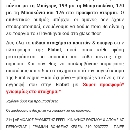
πόντοι με τη Μπάγερν, 199 με τη Μπαρτσελόνα, 170
με τη Μπασκόνια και 176 στο πρόσφατο ντέρμπι.
Ο
επιθετικός ρυθμός υπάρχει, οι άμυνες δεν έχουν
σταθεροποιηθεί, αναμένουμε να δούμε ποια θα είναι η
λειτουργία του Παναθηναϊκού στο glass floor.
Δες όλα τα
ειδικά στοιχήματα παικτών & σκορερ
στην
πλατφόρμα της
Elabet
, εκεί όπου κάθε φάση
μετατρέπεται σε ευκαιρία και κάθε πόντος έχει
σημασία. Και εάν θες να απολαμβάνεις κορυφαίες
αποδόσεις και ειδικά στοιχήματα από τον μαγικό κόσμο
της EuroLeague — και όχι μόνο — μπορείς να κάνεις την
εγγραφή σου στην
Elabet
με
Super προσφορά*
γνωριμίας στο στοίχημα.*
Ισχύουν όροι και προϋποθέσεις
Οι αποδόσεις ενδέχεται να υπόκεινται σε αλλαγές.
21+ | ΑΡΜΟΔΙΟΣ ΡΥΘΜΙΣΤΗΣ ΕΕΕΠ | ΚΙΝΔΥΝΟΣ ΕΘΙΣΜΟΥ & ΑΠΩΛΕΙΑΣ
ΠΕΡΙΟΥΣΙΑΣ | ΓΡΑΜΜΗ ΒΟΗΘΕΙΑΣ ΚΕΘΕΑ: 210 9237777 | ΠΑΙΞΕ