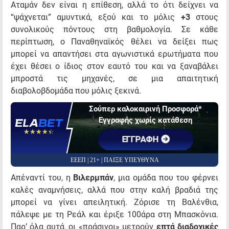
Αταμάν δεν είναι η επίθεση, αλλά το ότι δείχνει να
“ψάχνεται” αμυντικά, εξού και το μόλις
+3
στους
συνολικούς πόντους στη βαθμολογία. Σε κάθε
περίπτωση, ο Παναθηναϊκός θέλει να δείξει πως
μπορεί να απαντήσει στα αγωνιστικά ερωτήματα που
έχει θέσει ο ίδιος στον εαυτό του και να ξαναβάλει
μπροστά τις μηχανές, σε μια απαιτητική
διαβολοβδομάδα που μόλις ξεκινά.
Σούπερ καλοκαιρινή Προσφορά*
Εγγραφής χωρίς κατάθεση
☆☆☆☆☆
★★★★★
ΕΓΓΡΑΦΗ
ΕΕΕΠ | 21+ | ΠΑΙΞΕ ΥΠΕΥΘΥΝΑ
Απέναντί του, η
Βιλερμπάν
, μια ομάδα που του φέρνει
καλές αναμνήσεις, αλλά που στην καλή βραδιά της
μπορεί να γίνει απειλητική. Ζόρισε τη Βαλένθια,
πάλεψε με τη Ρεάλ και έριξε 100άρα στη Μπασκόνια.
Παρ’ όλα αυτά, οι «πράσινοι» μετρούν
επτά διαδοχικές