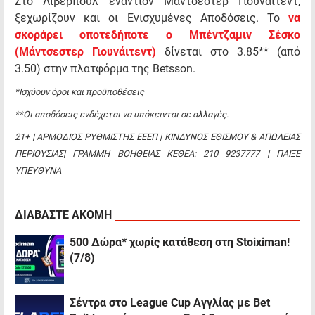
Στο Λίβερπουλ εναντίον Μάντσεστερ Γιουνάιτεντ,
ξεχωρίζουν και οι Ενισχυμένες Αποδόσεις. Το
να
σκοράρει οποτεδήποτε ο Μπέντζαμιν Σέσκο
(Μάντσεστερ Γιουνάιτεντ)
δίνεται στο 3.85** (από
3.50) στην πλατφόρμα της Betsson.
*Ισχύουν όροι και προϋποθέσεις
**Οι αποδόσεις ενδέχεται να υπόκεινται σε αλλαγές.
21+ | ΑΡΜΟΔΙΟΣ ΡΥΘΜΙΣΤΗΣ ΕΕΕΠ | ΚΙΝΔΥΝΟΣ ΕΘΙΣΜΟΥ & ΑΠΩΛΕΙΑΣ
ΠΕΡΙΟΥΣΙΑΣ| ΓΡΑΜΜΗ ΒΟΗΘΕΙΑΣ ΚΕΘΕΑ: 210 9237777 | ΠΑΙΞΕ
ΥΠΕΥΘΥΝΑ
ΔΙΑΒΑΣΤΕ ΑΚΟΜΗ
500 Δώρα* χωρίς κατάθεση στη Stoiximan!
(7/8)
Σέντρα στο League Cup Αγγλίας με Bet