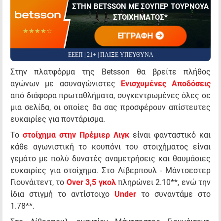
ΣΤΗΝ BETSSON ΜΕ ΣΟΥΠΕΡ ΤΟΥΡΝΟΥΑ
ΣΤΟΙΧΗΜΑΤΟΣ*
☆☆☆☆☆
★★★★★
ΕΓΓΡΑΦΗ
ΕΕΕΠ | 21+ | ΠΑΙΞΕ ΥΠΕΥΘΥΝΑ
Στην πλατφόρμα της Betsson θα βρείτε πλήθος
αγώνων με ασυναγώνιστες
Ενισχυμένες Αποδόσεις
από διάφορα πρωταθλήματα, συγκεντρωμένες όλες σε
μια σελίδα, οι οποίες θα σας προσφέρουν απίστευτες
ευκαιρίες για ποντάρισμα.
To
στοίχημα στην Πρέμιερ Λιγκ
είναι φανταστικό και
κάθε αγωνιστική το κουπόνι του στοιχήματος είναι
γεμάτο με πολύ δυνατές αναμετρήσεις και θαυμάσιες
ευκαιρίες για στοίχημα. Στο Λίβερπουλ - Μάντσεστερ
Γιουνάιτεντ, το
Over 3,5 γκολ
πληρώνει 2.10**, ενώ την
ίδια στιγμή το αντίστοιχο
Under
το συναντάμε στο
1.78**.