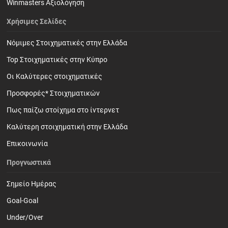
Winmasters Αξιολόγηση
Χρήσιμες Σελίδες
Νόμιμες Στοιχηματικές στην Ελλάδα
Top Στοιχηματικές στην Κύπρο
Οι Καλύτερες στοιχηματικές
Προσφορές* Στοιχηματικών
Πως παίζω στοίχημα στο ίντερνετ
Καλύτερη στοιχηματική στην Ελλάδα
Επικοινωνία
Προγνωστικά
Σημείο Ημέρας
Goal-Goal
Under/Over