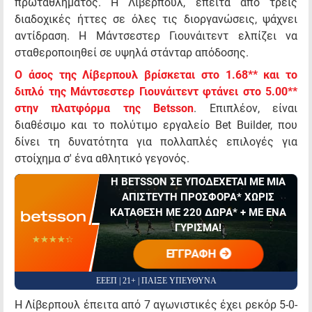
πρωταθλήματος. Η Λίβερπουλ, έπειτα από τρεις
διαδοχικές ήττες σε όλες τις διοργανώσεις, ψάχνει
αντίδραση. Η Μάντσεστερ Γιουνάιτεντ ελπίζει να
σταθεροποιηθεί σε υψηλά στάνταρ απόδοσης.
Ο άσος της Λίβερπουλ βρίσκεται στο 1.68** και το
διπλό της Μάντσεστερ Γιουνάιτεντ φτάνει στο 5.00**
στην πλατφόρμα της Betsson
. Επιπλέον, είναι
διαθέσιμο και το πολύτιμο εργαλείο Bet Builder, που
δίνει τη δυνατότητα για πολλαπλές επιλογές για
στοίχημα σ' ένα αθλητικό γεγονός.
Η BETSSON ΣΕ ΥΠΟΔΕΧΕΤΑΙ ΜΕ ΜΙΑ
ΑΠΙΣΤΕΥΤΗ ΠΡΟΣΦΟΡΑ* ΧΩΡΙΣ
ΚΑΤΑΘΕΣΗ ΜΕ 220 ΔΩΡΑ* + ΜΕ ΕΝΑ
ΓΥΡΙΣΜΑ!
☆☆☆☆☆
★★★★★
ΕΓΓΡΑΦΗ
ΕΕΕΠ | 21+ | ΠΑΙΞΕ ΥΠΕΥΘΥΝΑ
Η Λίβερπουλ έπειτα από 7 αγωνιστικές έχει ρεκόρ 5-0-