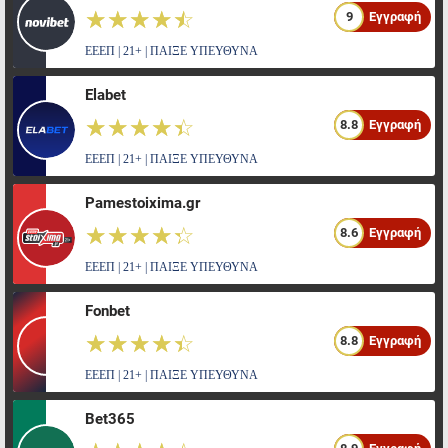
☆☆☆☆☆
★★★★★
9
Εγγραφή
ΕΕΕΠ | 21+ | ΠΑΙΞΕ ΥΠΕΥΘΥΝΑ
Elabet
☆☆☆☆☆
★★★★★
8.8
Εγγραφή
ΕΕΕΠ | 21+ | ΠΑΙΞΕ ΥΠΕΥΘΥΝΑ
Pamestoixima.gr
☆☆☆☆☆
★★★★★
8.6
Εγγραφή
ΕΕΕΠ | 21+ | ΠΑΙΞΕ ΥΠΕΥΘΥΝΑ
Fonbet
☆☆☆☆☆
★★★★★
8.8
Εγγραφή
ΕΕΕΠ | 21+ | ΠΑΙΞΕ ΥΠΕΥΘΥΝΑ
Bet365