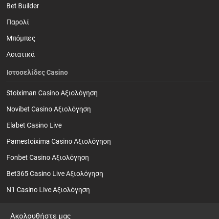
Bet Builder
Παρολί
Mπόμπες
Ασιατικά
Ιστοσελίδες Casino
Stoiximan Casino Αξιολόγηση
Novibet Casino Αξιολόγηση
Elabet Casino Live
Pamestoixima Casino Αξιολόγηση
Fonbet Casino Αξιολόγηση
Bet365 Casino Live Αξιολόγηση
N1 Casino Live Αξιολόγηση
Ακολουθήστε μας