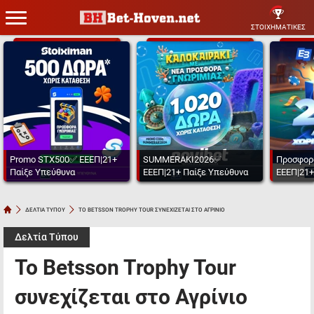
ΣΤΟΙΧΗΜΑΤΙΚΕΣ
Promo STX500✅ ΕΕΕΠ|21+
SUMMERAKI2026✅
Προσφορ
Παίξε Υπεύθυνα
ΕΕΕΠ|21+ Παίξε Υπεύθυνα
ΕΕΕΠ|21+
ΔΕΛΤΙΑ ΤΥΠΟΥ
ΤΟ BETSSON TROPHY TOUR ΣΥΝΕΧΙΖΕΤΑΙ ΣΤΟ ΑΓΡΙΝΙΟ
Δελτία Τύπου
Το Betsson Trophy Tour
συνεχίζεται στο Αγρίνιο