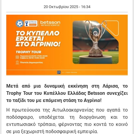
20 Οκτωβρίου 2025 - 16:34
Μετά από μια δυναμική εκκίνηση στη Λάρισα, το
Trophy Tour του Κυπέλλου Ελλάδας Betsson συνεχίζει
το ταξίδι του με επόμενη στάση το Αγρίνιο!
Η πρωτεύουσα της Αιτωλοακαρνανίας που αγαπά το
ποδόσφαιρο, υποδέχεται τη διοργάνωση και το
εντυπωσιακό τρόπαιο, φέρνοντας πιο κοντά το κοινό
σε μια ξεχωριστή ποδοσφαιρική εμπειρία.