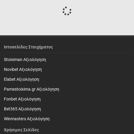
Ιστοσελίδες Στοιχήματος
Stoiximan Αξιολόγηση
Novibet Αξιολόγηση
Elabet Αξιολόγηση
Pamestoixima.gr Αξιολόγηση
Fonbet Αξιολόγηση
Bet365 Αξιολόγηση
Winmasters Αξιολόγηση
Χρήσιμες Σελίδες