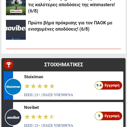
τις καλύτερες αποδόσεις της winmasters!
(6/8)
Πρώτο βήμα πρόκρισης για τον ΠΑΟΚ με
ενισχυμένες αποδόσεις! (6/8)
ΣΤΟΙΧΗΜΑΤΙΚΕΣ
Stoiximan
☆☆☆☆☆
★★★★★
9.4
Εγγραφή
ΕΕΕΠ | 21+ | ΠΑΙΞΕ ΥΠΕΥΘΥΝΑ
Novibet
☆☆☆☆☆
★★★★★
9
Εγγραφή
ΕΕΕΠ | 21+ | ΠΑΙΞΕ ΥΠΕΥΘΥΝΑ