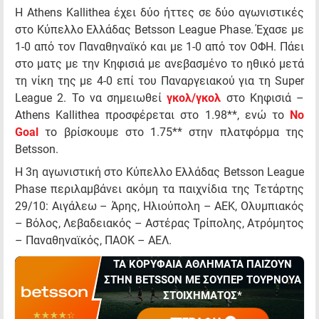
H Athens Kallithea έχει δύο ήττες σε δύο αγωνιστικές
στο Κύπελλο Ελλάδας Betsson League Phase. Έχασε με
1-0 από τον Παναθηναϊκό και με 1-0 από τον ΟΦΗ. Πάει
στο ματς με την Κηφισιά με ανεβασμένο το ηθικό μετά
τη νίκη της με 4-0 επί του Παναργειακού για τη Super
League 2. Το να σημειωθεί
γκολ/γκολ
στο Κηφισιά –
Athens Kallithea προσφέρεται στο 1.98**, ενώ το
No
Goal
το βρίσκουμε στο 1.75** στην πλατφόρμα της
Betsson.
H 3η αγωνιστική στο Κύπελλο Ελλάδας Betsson League
Phase περιλαμβάνει ακόμη τα παιχνίδια της Τετάρτης
29/10: Αιγάλεω – Άρης, Ηλιούπολη – ΑΕΚ, Ολυμπιακός
– Βόλος, Λεβαδειακός – Αστέρας Τρίπολης, Ατρόμητος
– Παναθηναϊκός, ΠΑΟΚ – ΑΕΛ.
ΤΑ ΚΟΡΥΦΑΙΑ ΑΘΛΗΜΑΤΑ ΠΑΙΖΟΥΝ
ΣΤΗΝ BETSSON ΜΕ ΣΟΥΠΕΡ ΤΟΥΡΝΟΥΑ
ΣΤΟΙΧΗΜΑΤΟΣ*
☆☆☆☆☆
★★★★★