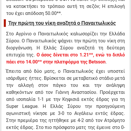
να κατακτήσει το τρόπαιο αυτή τη σεζόν; Η επιλογή
του έχει απόδοση 50.00**.
Την πρώτη του νίκη αναζητά ο Παναιτωλικός
Στο Αγρίνιο ο Παναιτωλικός καλωσορίζει την Ελλάδα
Σύρου. Ο Παναιτωλικός ψάχνει την πρώτη του νίκη στη
διοργάνωση. Η Ελλάς Σύρου αναζητά τη δεύτερη
επιτυχία της.
Ο άσος δίνεται στο 1.21**, ενώ το διπλό
πάει στο 14.00** στην πλατφόρμα της Betsson
.
Έπειτα από δύο ματς, ο Παναιτωλικός έχει υποστεί
ισάριθμες ήττες. Βρίσκεται σε μεταβατικό στάδιο μετά
την αλλαγή στον πάγκο του και την ανάληψη
καθηκόντων από τον Γιάννη Αναστασίου. Προέρχεται
από ισοπαλία 1-1 με την Κηφισιά εκτός έδρας για τη
Super League. H Ελλάς Σύρου την προηγούμενη
αγωνιστική νίκησε με 3-0 το Αιγάλεω εντός έδρας.
Στην πρεμιέρα της ηττήθηκε με 4-2 από τον Ατρόμητο
εκτός έδρας. Στο πιο πρόσφατο ματς της έμεινε στο 0-