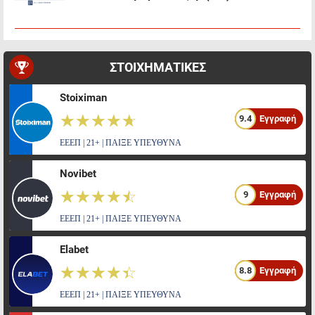
ΣΤΟΙΧΗΜΑΤΙΚΕΣ
Stoiximan
☆☆☆☆☆
★★★★★
9.4
Εγγραφή
ΕΕΕΠ | 21+ | ΠΑΙΞΕ ΥΠΕΥΘΥΝΑ
Novibet
☆☆☆☆☆
★★★★★
9
Εγγραφή
ΕΕΕΠ | 21+ | ΠΑΙΞΕ ΥΠΕΥΘΥΝΑ
Elabet
☆☆☆☆☆
★★★★★
8.8
Εγγραφή
ΕΕΕΠ | 21+ | ΠΑΙΞΕ ΥΠΕΥΘΥΝΑ