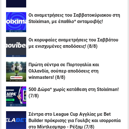
Οι αναμετρήσεις του Σαββατοκύριακου στη
Stoiximan, με έπαθλο* ανταμοιβής!
Oι κορυφαίες αναμετρήσεις του Σαββάτου
με ενισχυμένες αποδόσεις! (8/8)
Πρώτη σέντρα σε Πορτογαλία και
Ολλανδία, σούπερ αποδόσεις στη
winmasters! (8/8)
500 Δώρα* χωρίς κατάθεση στη Stoiximan!
(7/8)
Σέντρα στο League Cup Αγγλίας με Bet
Builder πρόκρισης για Γουλβς και ισορροπία
στο Μίντλεσμπρο - Ρέξαμ (7/8)