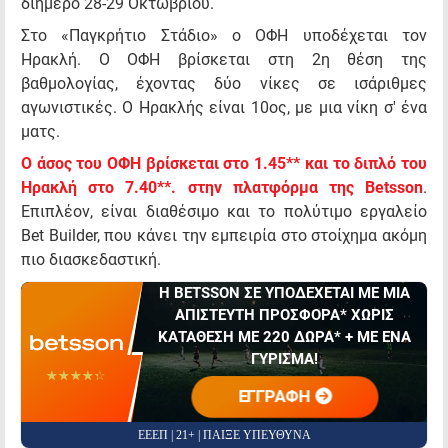
διήμερο 28-29 Οκτωβρίου.
Στο «Παγκρήτιο Στάδιο» ο ΟΦΗ υποδέχεται τον
Ηρακλή. Ο ΟΦΗ βρίσκεται στη 2η θέση της
βαθμολογίας, έχοντας δύο νίκες σε ισάριθμες
αγωνιστικές. Ο Ηρακλής είναι 10ος, με μια νίκη σ' ένα
ματς.
Ο άσος του ΟΦΗ βρίσκεται στο 1.45** και το διπλό του
Ηρακλή στο 7.40**. στην πλατφόρμα της Betsson
.
Επιπλέον, είναι διαθέσιμο και το πολύτιμο εργαλείο
Bet Builder, που κάνει την εμπειρία στο στοίχημα ακόμη
πιο διασκεδαστική.
Η BETSSON ΣΕ ΥΠΟΔΕΧΕΤΑΙ ΜΕ ΜΙΑ
ΑΠΙΣΤΕΥΤΗ ΠΡΟΣΦΟΡΑ* ΧΩΡΙΣ
ΚΑΤΑΘΕΣΗ ΜΕ 220 ΔΩΡΑ* + ΜΕ ΕΝΑ
ΓΥΡΙΣΜΑ!
☆☆☆☆☆
★★★★★
ΕΓΓΡΑΦΗ
ΕΕΕΠ | 21+ | ΠΑΙΞΕ ΥΠΕΥΘΥΝΑ