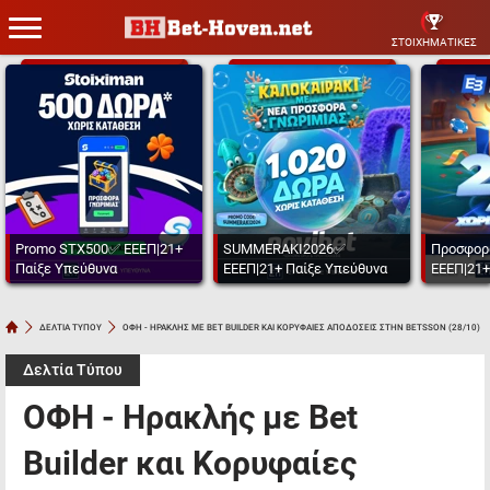
ΣΤΟΙΧΗΜΑΤΙΚΕΣ
Promo STX500✅ ΕΕΕΠ|21+
SUMMERAKI2026✅
Προσφορ
Παίξε Υπεύθυνα
ΕΕΕΠ|21+ Παίξε Υπεύθυνα
ΕΕΕΠ|21+
ΔΕΛΤΙΑ ΤΥΠΟΥ
ΟΦΗ - ΗΡΑΚΛΗΣ ΜΕ BET BUILDER ΚΑΙ ΚΟΡΥΦΑΙΕΣ ΑΠΟΔΟΣΕΙΣ ΣΤΗΝ BETSSON (28/10)
Δελτία Τύπου
ΟΦΗ - Ηρακλής με Bet
Builder και Κορυφαίες