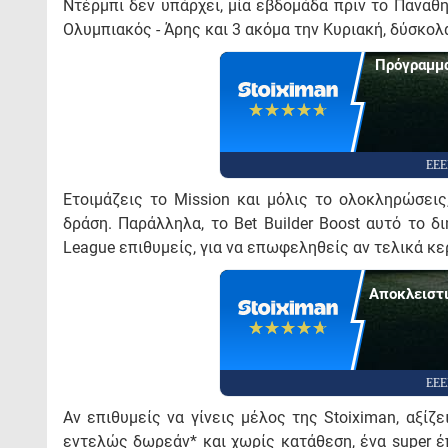
Ντέρμπι δεν υπάρχει, μία εβδομάδα πριν το Παναθ
Ολυμπιακός - Άρης και 3 ακόμα την Κυριακή, δύσκολα
Πρόγραμμα
☆☆☆☆☆
★★★★★
ΕΕΕ
Ετοιμάζεις το Mission και μόλις το ολοκληρώσεις
δράση. Παράλληλα, το Bet Builder Boost αυτό το δ
League επιθυμείς, για να επωφεληθείς αν τελικά κε
Αποκλειστι
☆☆☆☆☆
★★★★★
ΕΕΕ
Αν επιθυμείς να γίνεις μέλος της Stoiximan, αξίζ
εντελώς δωρεάν* και χωρίς κατάθεση, ένα super έπ