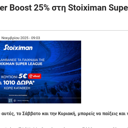
der Boost 25% στη Stoiximan Supe
1 Νοεμβρίου 2025 - 09:03
 αυτές, το Σάββατο και την Κυριακή, μπορείς να παίξεις και 