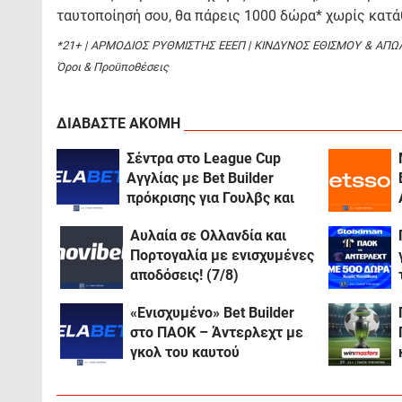
ταυτοποίησή σου, θα πάρεις 1000 δώρα* χωρίς κατάθε
*​21+ | ΑΡΜΟΔΙΟΣ ΡΥΘΜΙΣΤΗΣ ΕΕΕΠ | ΚΙΝΔΥΝΟΣ ΕΘΙΣΜΟΥ & ΑΠΩΛ
Όροι & Προϋποθέσεις
ΔΙΑΒΑΣΤΕ ΑΚΟΜΗ
Σέντρα στο League Cup
Αγγλίας με Bet Builder
πρόκρισης για Γουλβς και
ισορροπία στο Μίντλεσμπρο
Αυλαία σε Ολλανδία και
- Ρέξαμ (7/8)
Πορτογαλία με ενισχυμένες
αποδόσεις! (7/8)
«Ενισχυμένο» Bet Builder
στο ΠΑΟΚ – Άντερλεχτ με
γκολ του καυτού
Κωνσταντέλια (6/8)