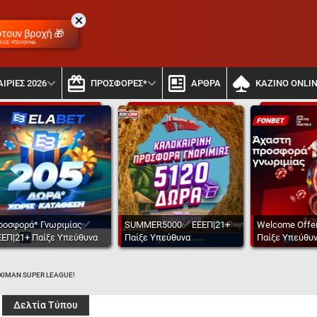
τουν βροχή 🎁
 ΠΑΙΞΕ ΥΠΕΥΘΥΝΑ
ΙΡΙΕΣ 2026
ΠΡΟΣΦΟΡΕΣ*
ΑΡΘΡΑ
ΚΑΖΙΝΟ ONLI
ροσφορά* Γνωριμίας✅
SUMMER5000✅ ΕΕΕΠ|21+
Welcome Offe
ΕΕΠ|21+ Παίξε Υπεύθυνα
Παίξε Υπεύθυνα
Παίξε Υπεύθυ
IXIMAN SUPER LEAGUE!
Δελτία Τύπου