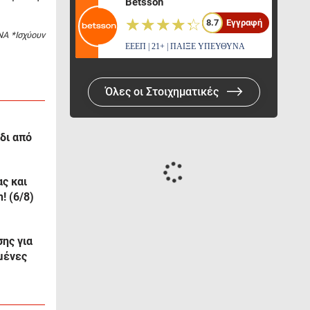
Betsson
☆☆☆☆☆
★★★★★
8.7
Εγγραφή
 *Ισχύουν
ΕΕΕΠ | 21+ | ΠΑΙΞΕ ΥΠΕΥΘΥΝΑ
Όλες οι Στοιχηματικές
δι από
ς και
! (6/8)
ης για
μένες