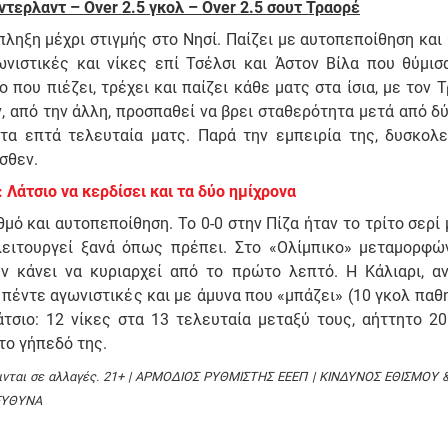
τερλαντ – Over 2.5 γκολ – Over 2.5 σουτ Τραορέ
πληξη μέχρι στιγμής στο Νησί. Παίζει με αυτοπεποίθηση και
ωνιστικές και νίκες επί Τσέλσι και Άστον Βίλα που θύμισ
που πιέζει, τρέχει και παίζει κάθε ματς στα ίσια, με τον 
, από την άλλη, προσπαθεί να βρει σταθερότητα μετά από δ
στα επτά τελευταία ματς. Παρά την εμπειρία της, δυσκολε
σθεν.
Λάτσιο να κερδίσει και τα δύο ημίχρονα
μό και αυτοπεποίθηση. Το 0-0 στην Πίζα ήταν το τρίτο σερί
λειτουργεί ξανά όπως πρέπει. Στο «Ολίμπικο» μεταμορφών
ν κάνει να κυριαρχεί από το πρώτο λεπτό. Η Κάλιαρι, αν
 πέντε αγωνιστικές και με άμυνα που «μπάζει» (10 γκολ παθ
άτσιο: 12 νίκες στα 13 τελευταία μεταξύ τους, αήττητο 2
το γήπεδό της.
κεινται σε αλλαγές. 21+ | ΑΡΜΟΔΙΟΣ ΡΥΘΜΙΣΤΗΣ ΕΕΕΠ | ΚΙΝΔΥΝΟΣ ΕΘΙΣΜΟΥ 
ΠΕΥΘΥΝΑ