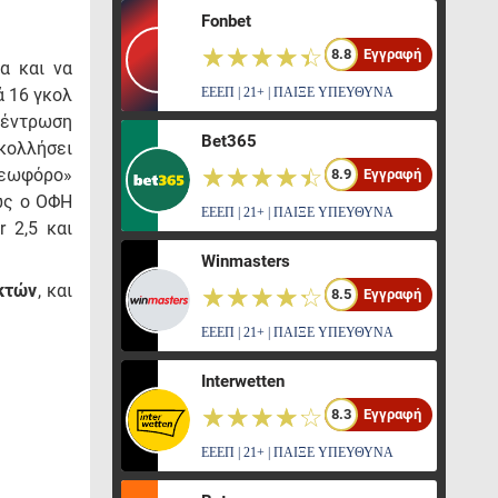
Fonbet
☆☆☆☆☆
★★★★★
8.8
Εγγραφή
α και να
ά 16 γκολ
ΕΕΕΠ | 21+ | ΠΑΙΞΕ ΥΠΕΥΘΥΝΑ
γκέντρωση
Bet365
εκολλήσει
☆☆☆☆☆
★★★★★
«Λεωφόρο»
8.9
Εγγραφή
ώς ο ΟΦΗ
ΕΕΕΠ | 21+ | ΠΑΙΞΕ ΥΠΕΥΘΥΝΑ
 2,5 και
Winmasters
ικτών
, και
☆☆☆☆☆
★★★★★
8.5
Εγγραφή
ΕΕΕΠ | 21+ | ΠΑΙΞΕ ΥΠΕΥΘΥΝΑ
Interwetten
☆☆☆☆☆
★★★★★
8.3
Εγγραφή
ΕΕΕΠ | 21+ | ΠΑΙΞΕ ΥΠΕΥΘΥΝΑ