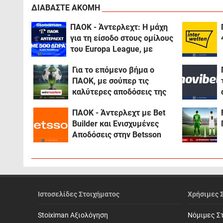
ΔΙΑΒΑΣΤΕ ΑΚΟΜΗ
ΠΑΟΚ - Άντερλεχτ: Η μάχη
για τη είσοδο στους ομίλους
του Europa League, με
έπαθλο* ανταμοιβής στη
Για το επόμενο βήμα ο
Stoiximan! (6/8)
ΠΑΟΚ, με σούπερ τις
καλύτερες αποδόσεις της
winmasters! (6/8)
ΠΑΟΚ - Άντερλεχτ με Bet
Builder και Ενισχυμένες
Αποδόσεις στην Betsson
(6/8)
Ιστοσελίδες Στοιχήματος
Χρήσιμες 
Stoiximan Αξιολόγηση
Νόμιμες Σ