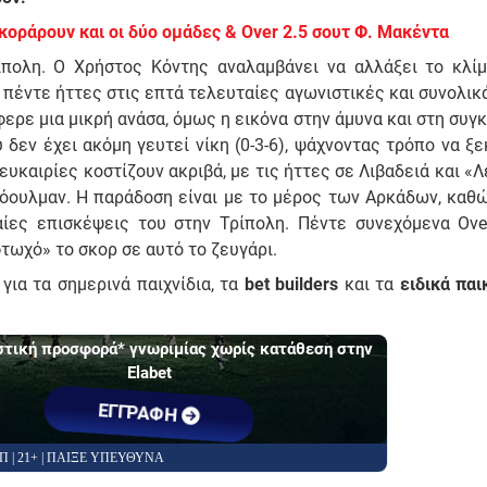
κοράρουν και οι δύο ομάδες & Over 2.5 σουτ Φ. Μακέντα
πολη. Ο Χρήστος Κόντης αναλαμβάνει να αλλάξει το κλίμ
 πέντε ήττες στις επτά τελευταίες αγωνιστικές και συνολικ
φερε μια μικρή ανάσα, όμως η εικόνα στην άμυνα και στη συ
 δεν έχει ακόμη γευτεί νίκη (0-3-6), ψάχνοντας τρόπο να ξ
 ευκαιρίες κοστίζουν ακριβά, με τις ήττες σε Λιβαδειά και 
Κόουλμαν. Η παράδοση είναι με το μέρος των Αρκάδων, καθ
αίες επισκέψεις του στην Τρίπολη. Πέντε συνεχόμενα Over
φτωχό» το σκορ σε αυτό το ζευγάρι.
για τα σημερινά παιχνίδια, τα
bet builders
και τα
ειδικά πα
στική προσφορά* γνωριμίας χωρίς κατάθεση στην
Elabet
ΕΓΓΡΑΦΗ
Π | 21+ | ΠΑΙΞΕ ΥΠΕΥΘΥΝΑ